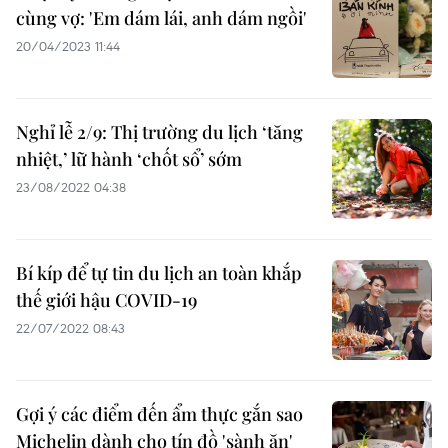
cùng vợ: 'Em dám lái, anh dám ngồi'
20/04/2023 11:44
Nghỉ lễ 2/9: Thị trường du lịch ‘tăng
nhiệt,’ lữ hành ‘chốt sổ’ sớm
23/08/2022 04:38
Bí kíp để tự tin du lịch an toàn khắp
thế giới hậu COVID-19
22/07/2022 08:43
Gợi ý các điểm đến ẩm thực gắn sao
Michelin dành cho tín đồ 'sành ăn'