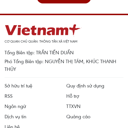
CƠ QUAN CHỦ QUẢN: THÔNG TẤN XÃ VIỆT NAM
Tổng Biên tập: TRẦN TIẾN DUẨN
Phó Tổng Biên tập: NGUYỄN THỊ TÁM, KHÚC THANH
THỦY
Sở hữu trí tuệ
Quy định sử dụng
RSS
Hỗ trợ
Ngôn ngữ
TTXVN
Dịch vụ tin
Quảng cáo
Liên hệ