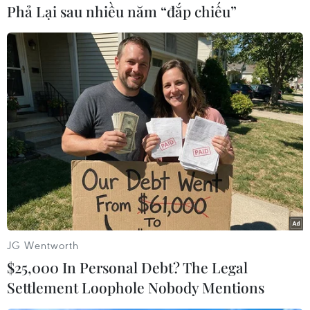
Phả Lại sau nhiều năm “đắp chiếu”
Video
Diễn biến chính trận Việt Nam hòa 0-0 trước
Jordan tối 13/6 tại bảng C vòng loại Asian Cup
2019
(Vietnam+)
JG Wentworth
$25,000 In Personal Debt? The Legal
Settlement Loophole Nobody Mentions