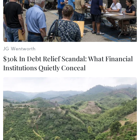
JG Wentworth
$30k In Debt Relief Scandal: What Financial
Institutions Quietly Conceal
Xuân Trường lạc lõng trong ngày
Gangwon hòa ở Thống Nhất
09/06/2017 14:25
Lương Xuân Trường ra sân với tấm băng đội trưởng trên
tay. Nhưng anh vẫn hoàn toàn lạc lõng và “mất tích”
trong đội hình Gangwon ở trận hòa 4-4 với Đội tuyển