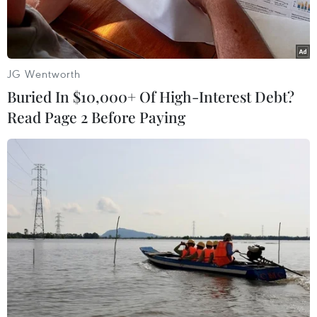
JG Wentworth
Buried In $10,000+ Of High-Interest Debt?
Read Page 2 Before Paying
Xuân Trường vẫn là linh hồn trong lối chơi của tuyển Việt Nam.
(Ảnh: Minh Chiến/Vietnam+)
Cầu thủ mang áo số 7 vẫn giữ được phong độ,
thi đấu tốt và có nhiều đường chuyền chính xác
trong trận hòa của đội tuyển Việt Nam trước
Jordan tối nay 13/6. Anh cũng là người chơi nổi
bật trước khi được thay ra nghỉ, nhường chỗ cho