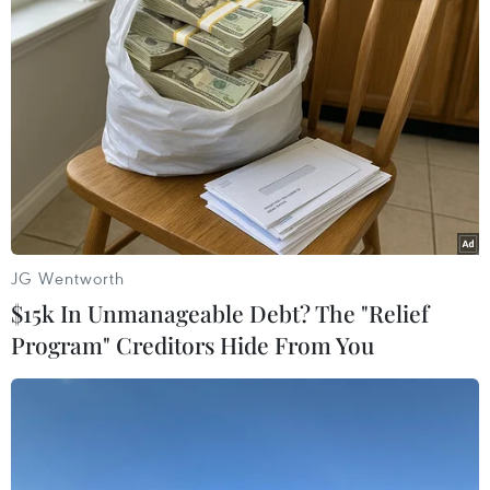
#Vietnam Plus
Tp. Hồ Chí Minh
Theo dõi VietnamPlus
JG Wentworth
$15k In Unmanageable Debt? The "Relief
TIN LIÊN QUAN
Program" Creditors Hide From You