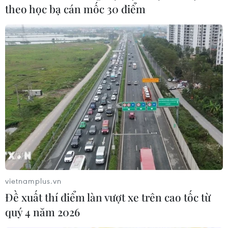
theo học bạ cán mốc 30 điểm
Việt Nam hòa đáng tiếc trước Jordan
trong trận đấu không bàn thắng
13/06/2017 15:13
Việc để Jordan cầm hòa với tỉ số 0-0 đã khiến đội tuyển
Việt Nam rơi xuống vị trí thứ 3 ở bảng xếp hạng bảng
C, khi Campuchia đã giành 3 điểm trước Afghanistan.
vietnamplus.vn
Đề xuất thí điểm làn vượt xe trên cao tốc từ
quý 4 năm 2026