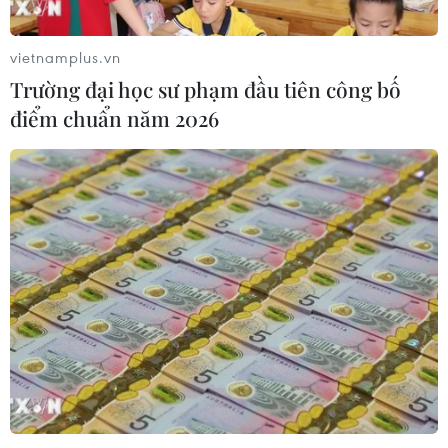
vietnamplus.vn
Trường đại học sư phạm đầu tiên công bố
TIN CÙNG CHUYÊN MỤC
điểm chuẩn năm 2026
ASEAN Cup 2026: Malaysia sẵn sàng
tạo bất ngờ trước Việt Nam
10/08/2026 05:35
Cập nhật lịch thi đấu
bán kết ASEAN Cup 2026 của hai cặp
đấu
10/08/2026 03:08
Truyền thông Hàn Quốc đánh giá