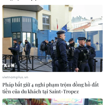
Xem thêm
CƠ QUAN CHỦ QUẢN: THÔNG TẤN XÃ VIỆT NAM
Tổng Biên tập: TRẦN TIẾN DUẨN
Phó Tổng Biên tập: NGUYỄN THỊ TÁM, KHÚC THANH
THỦY
vietnamplus.vn
Sở hữu trí tuệ
Quy định sử dụng
Pháp bắt giữ 4 nghi phạm trộm đồng hồ đắt
RSS
Hỗ trợ
tiền của du khách tại Saint-Tropez
Ngôn ngữ
TTXVN
Dịch vụ tin
Quảng cáo