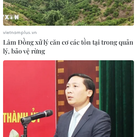
Thành phố Hồ Chí Minh tối nay (9/6).
vietnamplus.vn
Lâm Đồng xử lý căn cơ các tồn tại trong quản
lý, bảo vệ rừng
HLV Đức Thắng: Xuân Trường không có cơ
hội nào ở đội hình một Gangwon