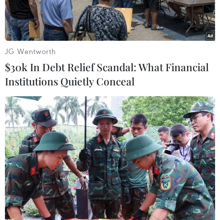
JG Wentworth
$30k In Debt Relief Scandal: What Financial
Institutions Quietly Conceal
Pha tranh bóng giữa cầu thủ hai đội. (Ảnh: Quang
Nhựt/TTXVN)
Tối 13/6, trận đấu vòng loại Giải Bóng đá vô địch
châu Á 2019 (Asian Cup 2019) giữa đội tuyển