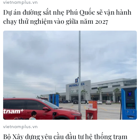
vietnamplus.vn
06/06/2017 09:35
Dự án đường sắt nhẹ Phú Quốc sẽ vận hành
HLV Nguyễn Hữu Thắng tin rằng các cầu thủ U20 Việt
chạy thử nghiệm vào giữa năm 2027
Nam đủ sức khoác áo tuyển quốc gia trước thềm trận
gặp Jordan tại vòng loại Asian Cup 2019 hôm 13/6 tới.
vietnamplus.vn
Bộ Xây dựng yêu cầu đầu tư hệ thống trạm