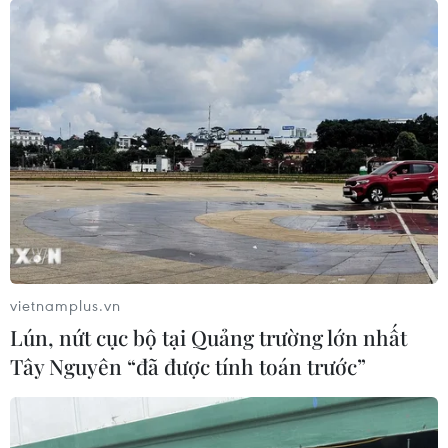
Tuấn Anh thừa nhận VFF chưa tạo điều
kiện tốt nhất cho tuyển Việt Nam
10/06/2017 06:37
Tiền vệ Nguyễn Tuấn Anh tin rằng đội tuyển Việt Nam
chưa được tạo những điều kiện tốt nhất trước thềm trận
gặp Jordan tại vòng loại Asian Cup 2019 hôm 13/6 tới.
vietnamplus.vn
Lún, nứt cục bộ tại Quảng trường lớn nhất
Tây Nguyên “đã được tính toán trước”