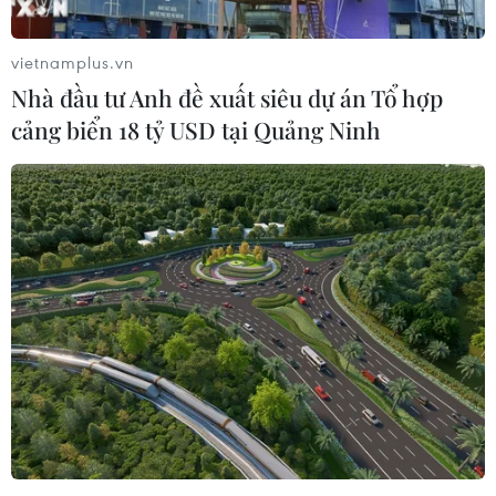
khi tuyển Việt Nam gặp Jordan hôm 13/6.
vietnamplus.vn
Nhà đầu tư Anh đề xuất siêu dự án Tổ hợp
cảng biển 18 tỷ USD tại Quảng Ninh
HLV Hữu Thắng: Cầu thủ U20 lên tuyển
không phải là phần thưởng