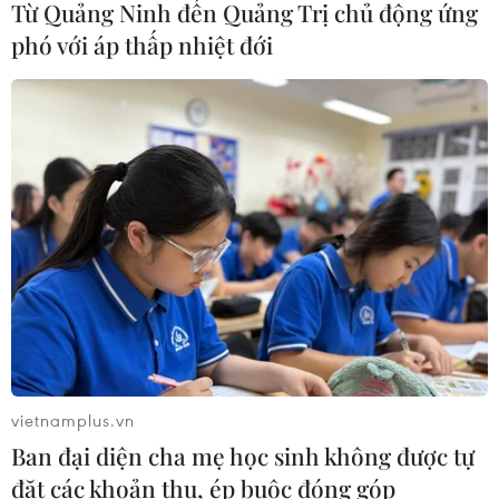
Từ Quảng Ninh đến Quảng Trị chủ động ứng
tiêu 3 điểm, cảnh báo Indonesia
phó với áp thấp nhiệt đới
trước giờ G
03/08/2026 07:39
ASEAN Cup 2026: Indonesia tổn thất
lực lượng trước trận quyết đấu tuyển
Việt Nam
03/08/2026 07:21
Làn sóng phản đối lan khắp châu Âu,
FIFA đối diện yêu cầu cải tổ
03/08/2026 05:01
vietnamplus.vn
Ban đại diện cha mẹ học sinh không được tự
Nhận định Campuchia vs
đặt các khoản thu, ép buộc đóng góp