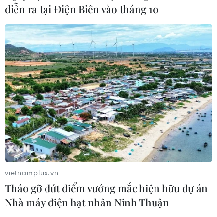
diễn ra tại Điện Biên vào tháng 10
TIN CÙNG CHUYÊN MỤC
Xem trực tiếp Việt Nam-Campuchia
tại ASEAN Cup 2026 trên kênh nào?
07/08/2026 09:49
vietnamplus.vn
Nhận định Singapore vs
Tháo gỡ dứt điểm vướng mắc hiện hữu dự án
Indonesia (20h ngày 7/8): Cuộc quyết
Nhà máy điện hạt nhân Ninh Thuận
đấu giành tấm vé bán kết duy nhất