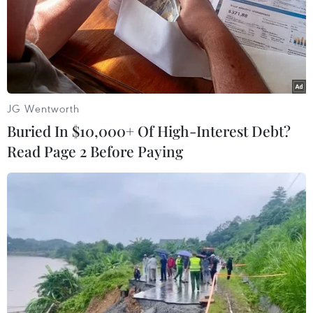
#an ninh nghệ an
#thời sự
#thời sự hôm nay
#bản tin thời sự
#tội phạm
#truy nã
#tội phạm hình sự
#hình sự
#công an
#vụ án
#phạm pháp
#pháp luật
#pháp đình
#xã hội
#an ninh xã hội
#chính trị
#VietnamPlus
#Vietnam
JG Wentworth
#Plus.
Tp. Hồ Chí Minh
Buried In $10,000+ Of High-Interest Debt?
Read Page 2 Before Paying
Theo dõi VietnamPlus
TIN LIÊN QUAN