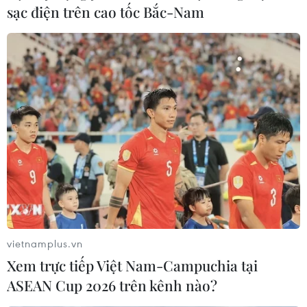
sạc điện trên cao tốc Bắc-Nam
Đội bóng số 1 Đông Nam Á thua
thảm 1-8 trước tuyển Trung Quốc
08/06/2017 01:42
Philippines, đội bóng đang đứng đầu Đông Nam Á
(theo bảng xếp hạng FIFA) đã phải đón nhận thảm bại
1-8 trong trận đấu giao hữu trên đất Trung Quốc.
vietnamplus.vn
Xem trực tiếp Việt Nam-Campuchia tại
ASEAN Cup 2026 trên kênh nào?