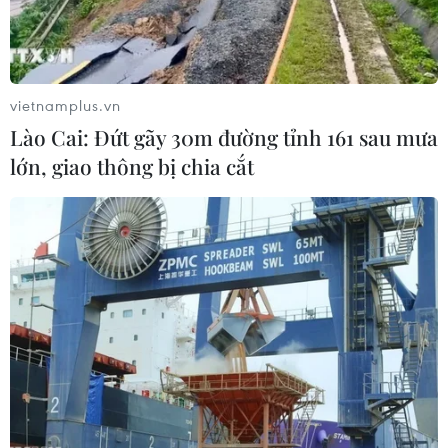
vietnamplus.vn
Lào Cai: Đứt gãy 30m đường tỉnh 161 sau mưa
lớn, giao thông bị chia cắt
Tuyển Việt Nam sẽ chỉ đầy đủ lực lượng ba
ngày trước trận gặp Jordan
06/06/2017 02:11
Huấn luyện viên Nguyễn Hữu Thắng sẽ chỉ có trong tay
đầy đủ lực lượng vào hôm 10/6 - đúng ba ngày trước