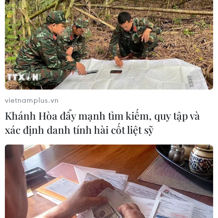
vietnamplus.vn
Khánh Hòa đẩy mạnh tìm kiếm, quy tập và
xác định danh tính hài cốt liệt sỹ
#Bóng đá
#Bóng đá Việt Nam
#Asian Cup 2019
#Đội tuyển Việt Nam
#Đội tuyển Jordan
#tin tức
#tin tức mới nhất
#tin tức 24h
#tin tức mới nhất trong ngày
#tin tức thời sự
#tin tức hot
#tin tức an ninh
#tin tức hot
#an ninh