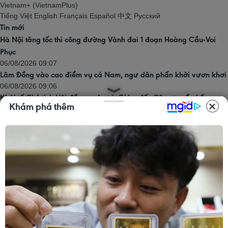
Vietnam+ (VietnamPlus)
Tiếng Việt
English
Français
Español
中文
Русский
Tin mới
Hà Nội tăng tốc thi công đường Vành đai 1 đoạn Hoàng Cầu-Voi
Phục
06/08/2026 09:07
Lâm Đồng vào cao điểm vụ cá Nam, ngư dân phấn khởi vươn khơi
06/08/2026 09:06
Khởi tố Chủ tịch Hội đồng quản trị, Giám đốc Công ty cổ phần
Khám phá thêm
Mekolor
06/08/2026 09:06
Đồng Nai yêu cầu đẩy nhanh tiến độ dự án kết nối vùng, sân bay
Long Thành
06/08/2026 09:05
Toàn cảnh vụ sai phạm điểm thi trường THPT chuyên Tuyên Quang
06/08/2026 09:04
Trang chủ
Thăng Long - Hà Nội
Chính trị