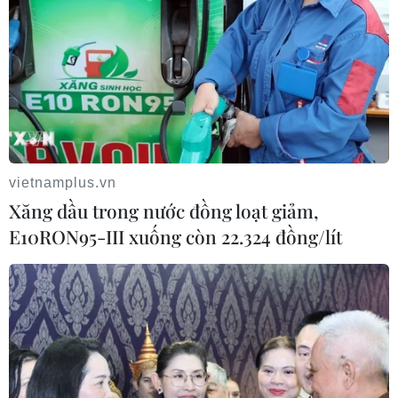
#Thành phố Hồ Chí Minh
#Thủ tướng Chính phủ
#Phạm Minh Chính
#Hỗ trợ người dân
#Hoàn cảnh khó khăn
Tp. Hồ Chí Minh
Facebook
Twitter
Lưu bài viết
Copy link
Theo dõi VietnamPlus
Tin liên quan
vietnamplus.vn
Xăng dầu trong nước đồng loạt giảm,
E10RON95-III xuống còn 22.324 đồng/lít