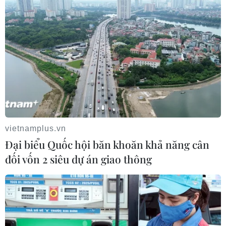
Khẩn trương rà soát, không để sót, lọt đối tượng,
không để người dân "thiếu ăn," không để bất bình
đẳng trong việc nhận hỗ trợ; xử lý nghiêm các đối
tượng lợi dụng kích động người dân gây mất an
ninh trật tự và an toàn phòng, chống dịch COVID-
19./.
(TTXVN/Vietnam+)
vietnamplus.vn
Đại biểu Quốc hội băn khoăn khả năng cân
đối vốn 2 siêu dự án giao thông