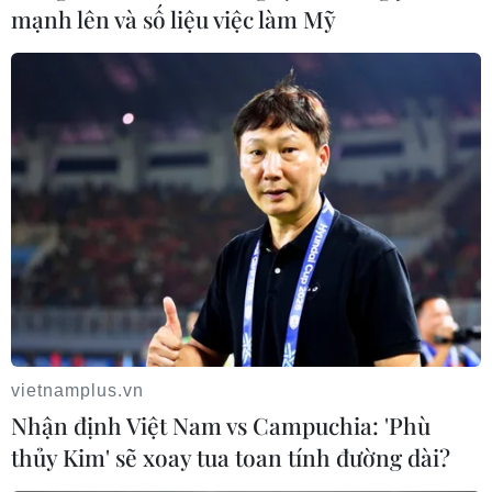
mạnh lên và số liệu việc làm Mỹ
đi theo chu trình ngược - "vùng xanh" chuyển sang "vùng đỏ."
vietnamplus.vn
Nhận định Việt Nam vs Campuchia: 'Phù
thủy Kim' sẽ xoay tua toan tính đường dài?