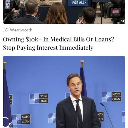
JG Wentworth
Owning $10k+ In Medical Bills Or Loans?
Stop Paying Interest Immediately
An ninh thắt chặt bên ngoài tòa nhà diên ra Khai mạc Hội nghị
An ninh Munich lần thứ 51. (Nguồn: DPA)
Ngày 6/2, Hội nghị An ninh Munich lần thứ 51
đã khai mạc tại Munich (Đức) với sự tham dự
của hơn 400 quan chức, trong đó có khoảng 20
nguyên thủ quốc gia và người đứng đầu chính
phủ, cùng khoảng 60 bộ trưởng ngoại giao, bộ
trưởng quốc phòng các nước.