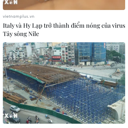
Chủ tịch Hội đồng châu Âu (EC) Donald Tusk cho biết
Liên minh châu Âu (EU) và Mỹ cần sát cánh để đối phó
vietnamplus.vn
với tình hình ngày càng tồi tệ ở Ukraine.
Italy và Hy Lạp trở thành điểm nóng của virus
Tây sông Nile
Khủng hoảng Ukraine là sự thất bại trong