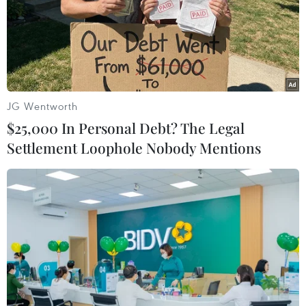
JG Wentworth
$25,000 In Personal Debt? The Legal
Settlement Loophole Nobody Mentions
Nga, Pháp, Đức họp thượng đỉnh để giải
quyết xung đột Ukraine
06/02/2015 23:11
Cuộc gặp nhằm giải quyết cuộc khủng hoảng ở
Donbass giữa Tổng thống Nga Vladimir Putin với Tổng
thống Pháp Francois Hollande và Thủ tướng Đức Angela
Merkel. đã diễn ra tại Điện Kremli.