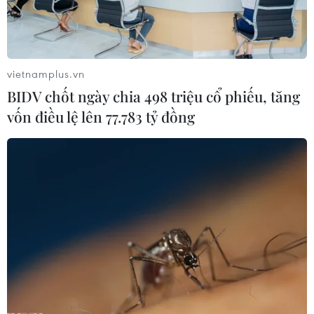
vietnamplus.vn
BIDV chốt ngày chia 498 triệu cổ phiếu, tăng
vốn điều lệ lên 77.783 tỷ đồng
EU và Mỹ cần hợp tác đối phó với cuộc
khủng hoảng ở Ukraine
06/02/2015 23:16