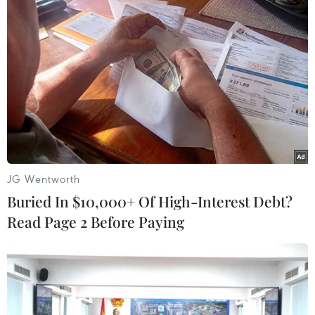
Khai mạc Hội nghị An ninh Munich lần
thứ 50 tại Đức
01/02/2014 04:22
Ngày 31/1, Hội nghị An ninh Munich lần thứ 50 đã khai
mạc tại thành phố Munich với sự tham dự của hơn 400
quan chức các nước.
JG Wentworth
Buried In $10,000+ Of High-Interest Debt?
Read Page 2 Before Paying