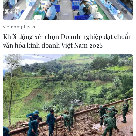
Giáo hoàng Leo XIV ban hành hiến
pháp mới Thành quốc Vatican
vietnamplus.vn
03/08/2026 00:35
Khởi động xét chọn Doanh nghiệp đạt chuẩn
văn hóa kinh doanh Việt Nam 2026
Vệ tinh Nga mở rộng vùng phủ sóng
liên lạc trên không phận Ukraine
02/08/2026 23:28
Xem thêm