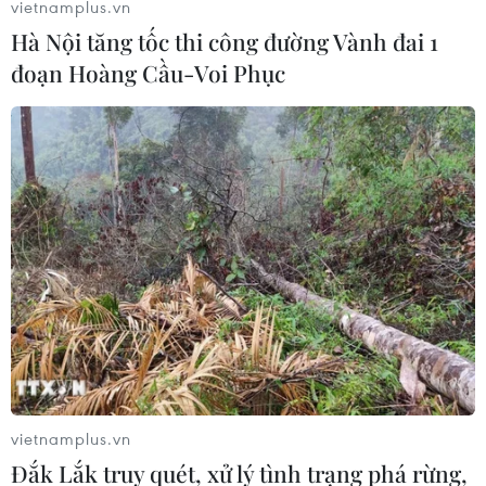
vietnamplus.vn
chính sách của EU
Hà Nội tăng tốc thi công đường Vành đai 1
06/02/2015 23:25
đoạn Hoàng Cầu-Voi Phục
Phát biểu trước thềm Hội nghị An ninh Munich, một
chuyên gia Trung Quốc cho biết cuộc khủng hoảng
Ukraine phản ánh những thiếu sót trong chính sách của
Liên minh châu Âu (EU).
vietnamplus.vn
Đắk Lắk truy quét, xử lý tình trạng phá rừng,