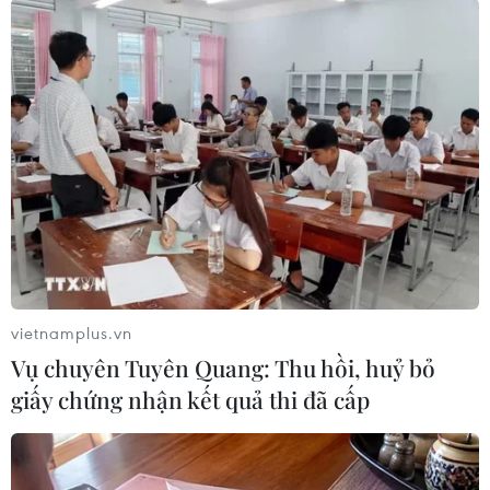
Theo dõi VietnamPlus
TIN LIÊN QUAN
vietnamplus.vn
Vụ chuyên Tuyên Quang: Thu hồi, huỷ bỏ
giấy chứng nhận kết quả thi đã cấp