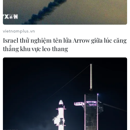
TIN CÙNG CHUYÊN MỤC
Italy và Hy Lạp trở thành điểm nóng
của virus Tây sông Nile
vietnamplus.vn
06/08/2026 13:24
Israel thử nghiệm tên lửa Arrow giữa lúc căng
thẳng khu vực leo thang
NATO ưu tiên đẩy nhanh chuyển
giao hệ thống phòng không cho
Ukraine
06/08/2026 12:24
Thắt chặt tình hữu nghị sắt son giữa
các cựu chuyên gia quân sự Nga với
Việt Nam
06/08/2026 06:23