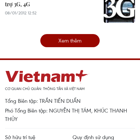
trợ 3G, 4G
08/01/2012 12:52
Xem thêm
CƠ QUAN CHỦ QUẢN: THÔNG TẤN XÃ VIỆT NAM
Tổng Biên tập: TRẦN TIẾN DUẨN
Phó Tổng Biên tập: NGUYỄN THỊ TÁM, KHÚC THANH
THỦY
Sở hữu trí tuệ
Quy định sử dụng