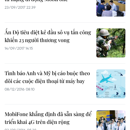
23/09/2017 22:39
Ấn Độ tiêu diệt kẻ đầu sỏ vụ tấn công
khiến 23 người thương vong
14/09/2017 14:15
Tình báo Anh và Mỹ bị cáo buộc theo
dõi các cuộc điện thoại từ máy bay
08/12/2016 08:10
MobiFone khẳng định đã sẵn sàng để
triển khai 4G trên diện rộng