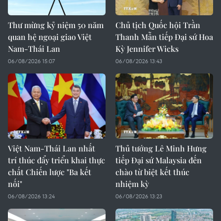
Thư mừng kỷ niệm 50 năm
Chủ tịch Quốc hội Trần
quan hệ ngoại giao Việt
Thanh Mẫn tiếp Đại sứ Hoa
Nam-Thái Lan
Kỳ Jennifer Wicks
06/08/2026 15:07
06/08/2026 13:43
Việt Nam-Thái Lan nhất
Thủ tướng Lê Minh Hưng
trí thúc đẩy triển khai thực
tiếp Đại sứ Malaysia đến
chất Chiến lược "Ba kết
chào từ biệt kết thúc
nối"
nhiệm kỳ
06/08/2026 13:24
06/08/2026 13:23