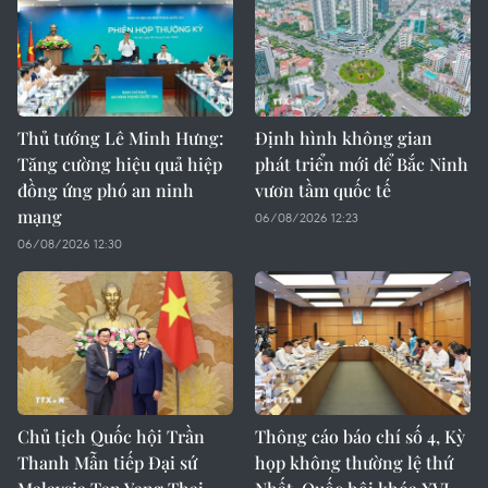
Thủ tướng Lê Minh Hưng:
Định hình không gian
Tăng cường hiệu quả hiệp
phát triển mới để Bắc Ninh
đồng ứng phó an ninh
vươn tầm quốc tế
mạng
06/08/2026 12:23
06/08/2026 12:30
Chủ tịch Quốc hội Trần
Thông cáo báo chí số 4, Kỳ
Thanh Mẫn tiếp Đại sứ
họp không thường lệ thứ