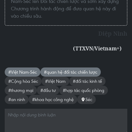
Nam-Séc lên Đối tác chiến lược và sớm xây dựng
Chương trình hành động để đưa quan hệ này đi
vào chiều sâu.
Diệp Ninh
(TTXVN/Vietnam+)
#Việt Nam-Séc
#quan hệ đối tác chiến lược
#Cộng hòa Séc
#Việt Nam
#đối tác kinh tế
#thương mại
#đầu tư
#hợp tác quốc phòng
#an ninh
#khoa học công nghệ
Séc