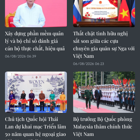
Xây dựng phần mềm quản
Thắt chặt tình hữu nghị
lý và bộ chỉ số đánh giá
sắt son giữa các cựu
cán bộ thực chất, hiệu quả
chuyên gia quân sự Nga với
Việt Nam
06/08/2026 06:39
06/08/2026 06:23
Chủ tịch Quốc hội Thái
Bộ trưởng Bộ Quốc phòng
Lan dự khai mạc Triển lãm
Malaysia thăm chính thức
50 năm quan hệ ngoại giao
Việt Nam