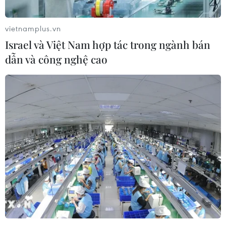
vietnamplus.vn
Israel và Việt Nam hợp tác trong ngành bán
dẫn và công nghệ cao
Israel đồng ý nối lại vòng đàm phán về
lệnh ngừng bắn nhân đạo ở Dải Gaza
30/03/2024 00:01
Thủ tướng Israel Benjamin Netanyahu đã trao đổi với
lãnh đạo các cơ quan tình báo, an ninh Shin Bet,
Mossad và “đồng ý cử các đoàn đàm phán tới Doha và
Cairo trong những ngày tới."