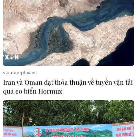
Iran ra điều kiện gì với Mỹ
trước khi mở lại Eo biển Hormuz?
03/08/2026 16:12
Iran tuyên bố chưa đạt đủ điều kiện
để mở lại eo biển Hormuz
vietnamplus.vn
03/08/2026 15:59
Iran và Oman đạt thỏa thuận về tuyến vận tải
qua eo biển Hormuz
Làn sóng người Israel di cư ra nước
ngoài vẫn ở mức kỷ lục
03/08/2026 11:32