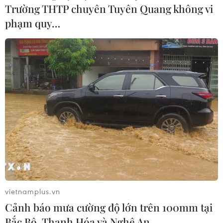
Trường THTP chuyên Tuyên Quang không vi
phạm quy…
vietnamplus.vn
Cảnh báo mưa cường độ lớn trên 100mm tại
Bắc Bộ, Thanh Hóa và Nghệ An