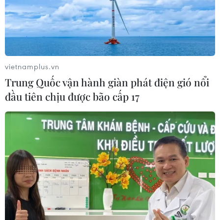
vietnamplus.vn
Trung Quốc vận hành giàn phát điện gió nổi
đầu tiên chịu được bão cấp 17
TIN CÙNG CHUYÊN MỤC
Israel thử nghiệm tên lửa Arrow giữa
lúc căng thẳng khu vực leo thang
06/08/2026 11:17
Iran cảnh báo đáp trả nhằm vào hạ