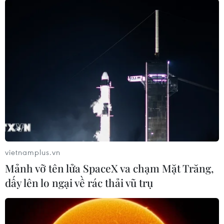
Xung đột Israel-Hamas:
Khoảng 9.000 bệnh nhân
ở Gaza cần được chăm sóc
khẩn cấp
Tổng giám đốc WHO nêu rõ trước cuộc xung đột,
có 36 bệnh viện hoạt động ở Dải Gaza. Nhưng
hiện chỉ còn 10 bệnh viện hoạt động ở mức tối
thiểu, trong khi có hàng nghìn bệnh nhân cần
được chăm sóc.
vietnamplus.vn
(TTXVN/Vietnam+)
Mảnh vỡ tên lửa SpaceX va chạm Mặt Trăng,
dấy lên lo ngại về rác thải vũ trụ