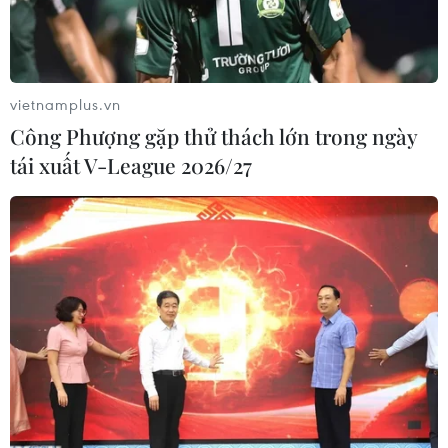
Rafah.
vietnamplus.vn
Công Phượng gặp thử thách lớn trong ngày
tái xuất V-League 2026/27
Cảnh đổ nát sau các cuộc không kích của Israel xuống Dải
Gaza ngày 27/3/2024. (Ảnh: THX/TTXVN)
Ngày 30/3, Ngoại trưởng Ai Cập Sameh Shoukry
và hai người đồng cấp Pháp Stéphane Séjourné