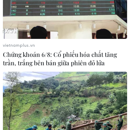
TIN LIÊN QUAN
vietnamplus.vn
Chứng khoán 6/8: Cổ phiếu hóa chất tăng
trần, trắng bên bán giữa phiên đỏ lửa