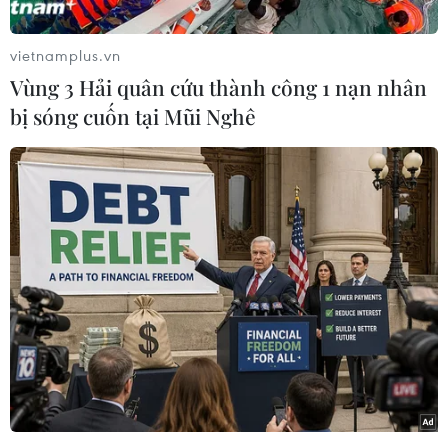
và dịch vụ không thiết yếu hồi tháng 3/2020
nhằm làm giảm tốc độ lây lan của dịch viêm
vietnamplus.vn
đường hô hấp cấp COVID-19.
Vùng 3 Hải quân cứu thành công 1 nạn nhân
Hồi tuần trước, BRC cho biết chi tiêu bán lẻ ở
bị sóng cuốn tại Mũi Nghê
Anh trong giai đoạn trên đã giảm hơn 25% so
với cùng kỳ năm 2019 và số liệu công bố ngày
20/4 cho thấy số người dân ra ngoài mua sắm ở
Anh giảm mạnh do quan ngại nguy cơ mắc
COVID-19.
Giám đốc điều hành (CEO) BRC Helen Dickinson
cho biết xu hướng giảm này mạnh hơn do quyết
định phong tỏa của Chính phủ Anh để ứng phó
với dịch COVID-19.
[Anh chưa xem xét việc nới lỏng lệnh phong