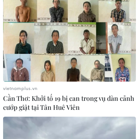
vietnamplus.vn
Cần Thơ: Khởi tố 19 bị can trong vụ dàn cảnh
cướp giật tại Tân Huê Viên