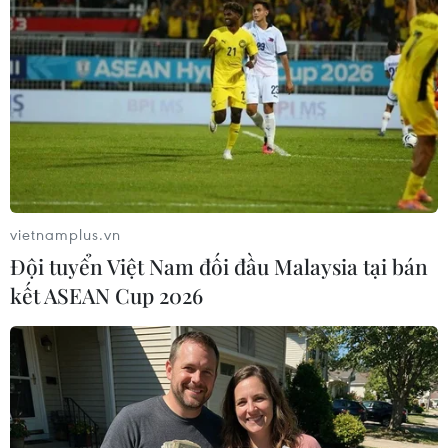
Pháp đối mặt nguy cơ suy thoái, lòng tin
người tiêu dùng Anh giảm mạnh
vietnamplus.vn
06/04/2020 12:55
Đội tuyển Việt Nam đối đầu Malaysia tại bán
Pháp có thể sẽ rơi vào đợt suy thoái sâu nhất kể từ năm
kết ASEAN Cup 2026
1945 do dịch COVID-19, trong khi đó dịch bệnh đã khiến
lòng tin của người tiêu dùng Anh giảm xuống mức thấp
nhất trong hơm 45 năm.