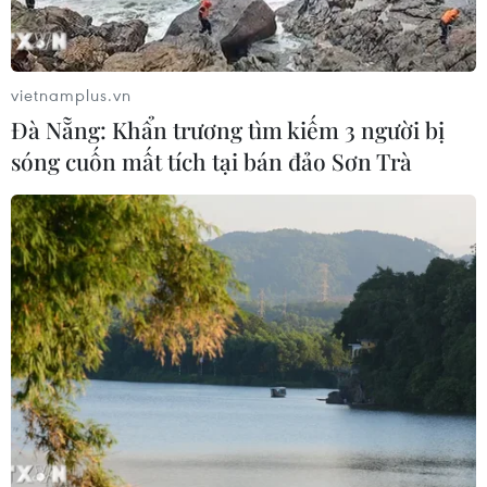
Italy và Hy Lạp trở thành điểm nóng
của virus Tây sông Nile
vietnamplus.vn
06/08/2026 13:24
Đà Nẵng: Khẩn trương tìm kiếm 3 người bị
sóng cuốn mất tích tại bán đảo Sơn Trà
Bão Dolphin hướng vào miền Đông
Trung Quốc, cảnh báo mưa lớn trên
diện rộng
06/08/2026 08:36
Xem thêm