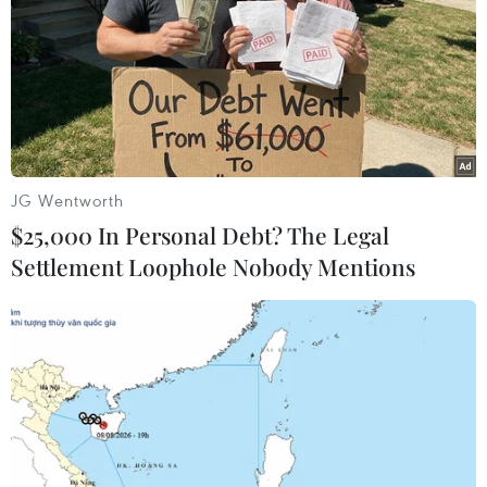
JG Wentworth
$25,000 In Personal Debt? The Legal
Settlement Loophole Nobody Mentions
Dự báo kinh tế Anh sẽ sụt giảm trong cả
quý 1 năm nay
10/04/2020 08:49
Chuyên gia nhận định do tác động tiêu cực từ dịch
COVID-19, nhiều khả năng kinh tế Anh giảm tới 5%
trong tháng 3/2020, hậu quả là kinh tế nước này có thể