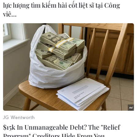
lực lượng tìm kiếm hài cốt liệt sĩ tại Công
viê…
#Kinh tế Anh
#Phong tỏa
#COVID-19
#Mua sắm
#Người dân Anh
#chi tiêu bán lẻ
Anh
JG Wentworth
$15k In Unmanageable Debt? The "Relief
Program" Creditors Hide From You