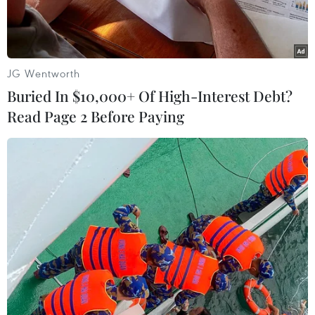
JG Wentworth
Buried In $10,000+ Of High-Interest Debt?
Read Page 2 Before Paying
Các cửa hàng tại London, Anh, đóng cửa ngày 13/4/2020
trong bối cảnh dịch COVID-19 lan rộng. (Ảnh: THX/TTXVN)
Hiệp hội Bán lẻ Anh (BRC) ngày 20/4 cho biết số
người dân Vương quốc Anh đi ra ngoài mua
sắm đã giảm 83% kể từ khi chính phủ nước này
yêu cầu đóng cửa các cửa hàng bán lẻ hàng hóa