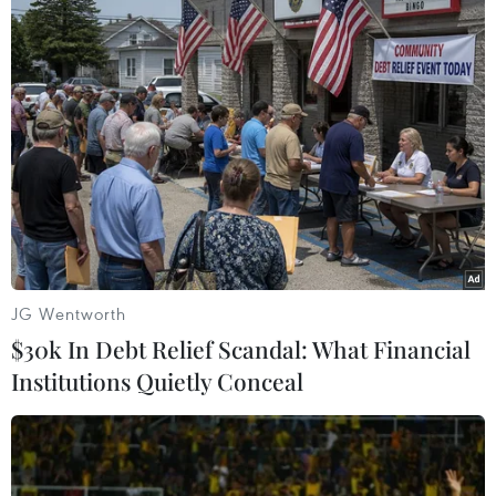
Fitch Ratings hạ mức tín nhiệm nợ công
của Anh xuống mức AA-
28/03/2020 12:50
Nền kinh tế Anh đang đối mặt với nguy cơ suy thoái
nghiêm trọng nhất trong một thế kỷ qua do tác động của
dịch COVID-19 buộc chính phủ nước này phải ra lệnh
đóng cửa nhiều doanh nghiệp.
JG Wentworth
$30k In Debt Relief Scandal: What Financial
Institutions Quietly Conceal