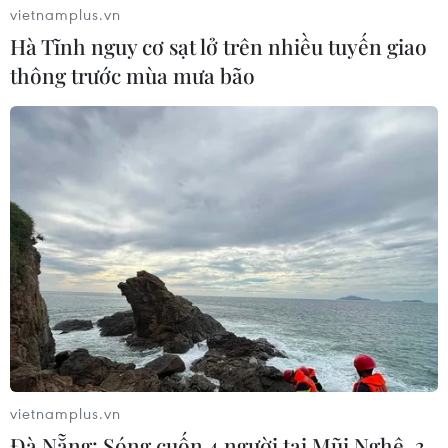
vietnamplus.vn
Hà Tĩnh nguy cơ sạt lở trên nhiều tuyến giao
thông trước mùa mưa bão
Afghanistan triệu hồi Đại sứ tại Pakistan
sau khi con gái bị bắt cóc
18/07/2021 22:46
Bộ Ngoại giao Afghanistan cho biết Alikhil, con gái của
Đại sứ Afghanistan tại Pakistan, đang trên đường về nhà
thì bị bắt cóc. Sau đó, cô này đã được trả tự do và được
đưa tới bệnh viện.
vietnamplus.vn
Đà Nẵng: Sóng cuốn 4 người tại Mũi Nghê, 3