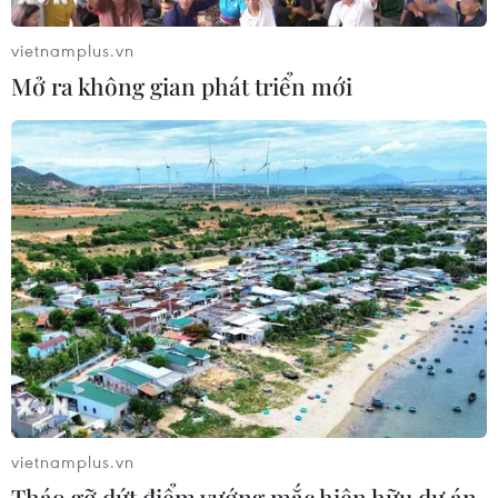
Xem thêm
vietnamplus.vn
Mở ra không gian phát triển mới
CƠ QUAN CHỦ QUẢN: THÔNG TẤN XÃ VIỆT NAM
Tổng Biên tập: TRẦN TIẾN DUẨN
Phó Tổng Biên tập: NGUYỄN THỊ TÁM, KHÚC THANH
THỦY
Sở hữu trí tuệ
Quy định sử dụng
RSS
Hỗ trợ
Ngôn ngữ
TTXVN
vietnamplus.vn
Dịch vụ tin
Quảng cáo
Tháo gỡ dứt điểm vướng mắc hiện hữu dự án