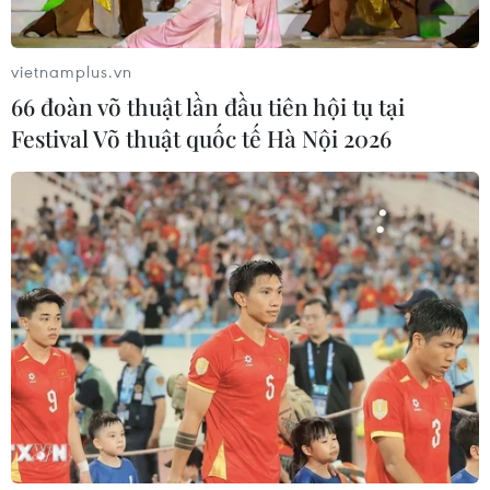
tỏa sáng trên biểu tượng lịch sử của
Ấn Độ
vietnamplus.vn
08/08/2026 04:29
66 đoàn võ thuật lần đầu tiên hội tụ tại
Festival Võ thuật quốc tế Hà Nội 2026
Thương mại Việt Nam-Australia
hướng tới những động lực tăng
trưởng mới
08/08/2026 03:29
Trung Quốc: E-Town Bắc Kinh
hướng tới trở thành trung tâm AI
toàn cầu năm 2030
08/08/2026 02:11
Cần Thơ thúc đẩy hợp tác du lịch với