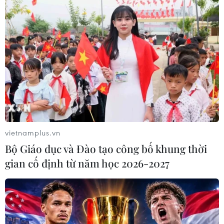
Trung Quốc thử nghiệm tuyến tàu
cao tốc xuyên vùng đất đóng băng
vĩnh cửu
06/08/2026 12:35
Trung Quốc vận hành giàn phát điện
gió nổi đầu tiên chịu được bão cấp 17
vietnamplus.vn
06/08/2026 11:20
Bộ Giáo dục và Đào tạo công bố khung thời
gian cố định từ năm học 2026-2027
Hàn Quốc xác nhận Triều Tiên
phóng ít nhất 1 tên lửa đạn đạo tầm
ngắn
06/08/2026 09:41