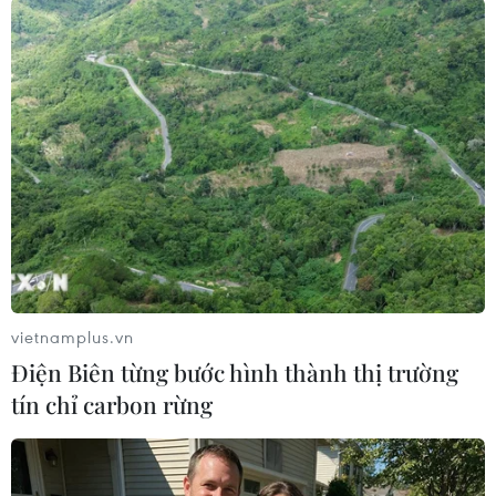
định rút khỏi thỏa thuận mua tàu ngầm của
Paris./.
(TTXVN/Vietnam+)
vietnamplus.vn
Điện Biên từng bước hình thành thị trường
tín chỉ carbon rừng
#Bộ Ngoại giao Australia
#Pháp triệu hồi Đại sứ