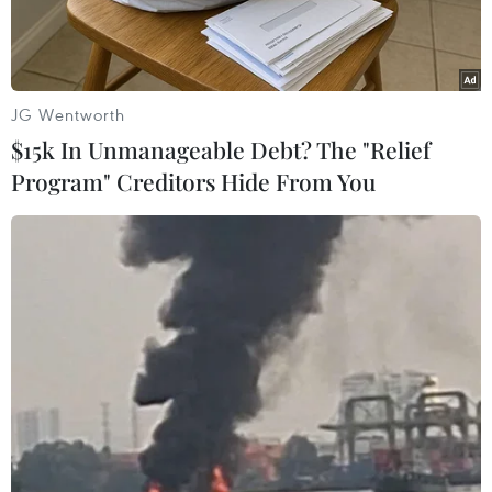
JG Wentworth
$15k In Unmanageable Debt? The "Relief
Program" Creditors Hide From You
Trong ảnh (từ trái sang): Thủ tướng Australia Scott Morrison,
Tổng thống Mỹ Joe Biden và Thủ tướng Anh Borris Johnson trong
cuộc họp báo trực tuyến về an ninh quốc gia, ngày 15/9. (Ảnh:
AFP/TTXVN)
Ngày 18/9, Australia cho biết lấy làm tiếc về việc
Pháp quyết định triệu hồi Đại sứ tại Canberra