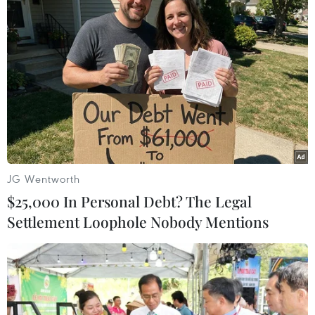
#Thỏa thuận an ninh
#Australia-Mỹ
#Tàu ngầm
Australia
Pháp
Theo dõi VietnamPlus
JG Wentworth
$25,000 In Personal Debt? The Legal
Settlement Loophole Nobody Mentions
TIN LIÊN QUAN