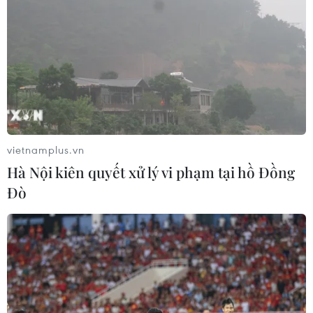
vietnamplus.vn
Hà Nội kiên quyết xử lý vi phạm tại hồ Đồng
Đò