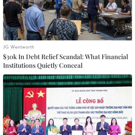
JG Wentworth
$30k In Debt Relief Scandal: What Financial
Institutions Quietly Conceal
Italy đặt điều kiện để hạ nhiệt căng thẳng
song phương với Pháp
07/02/2019 23:31
Phó Thủ tướng Italy Matteo Salvini khẳng định chính phủ
nước này không muốn có sự bất hòa với Pháp, nhưng