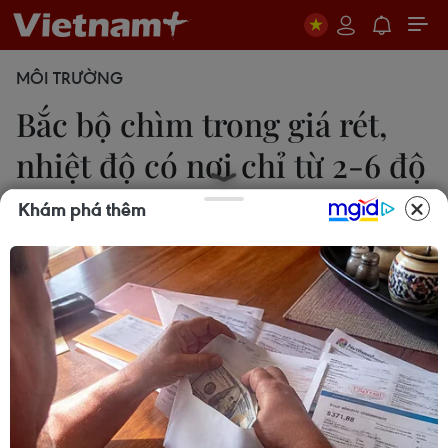
MÔI TRƯỜNG
Bắc bộ chìm trong giá rét,
nhiệt độ có nơi chỉ từ 2-6 độ
C
Khám phá thêm
Thu Phương
05/02/2015 00:47
Sáng sớm 5/2, Bắc bộ đã chìm trong giá rét, nền
nhiệt phổ biến từ 10-12 độ C. Ở Sa Pa (Lào Cai) và
Mẫu Sơn (Lạng Sơn) chỉ từ 2-6 độ C.
Sáng sớm 5/2 Bắc bộ đã chìm trong giá rét. Nền