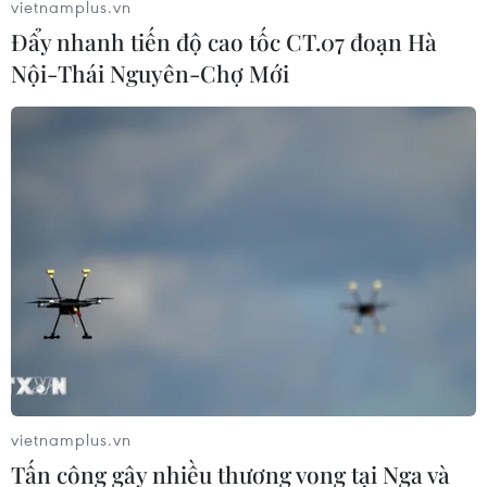
vietnamplus.vn
tiếp tục rét, riêng các tỉnh phía Đông Bắc Bộ từ ngày 5/2
Đẩy nhanh tiến độ cao tốc CT.07 đoạn Hà
có khả năng xảy ra rét đậm trên diện rộng, vùng núi có
nơi rét hại.
Nội-Thái Nguyên-Chợ Mới
vietnamplus.vn
Tấn công gây nhiều thương vong tại Nga và