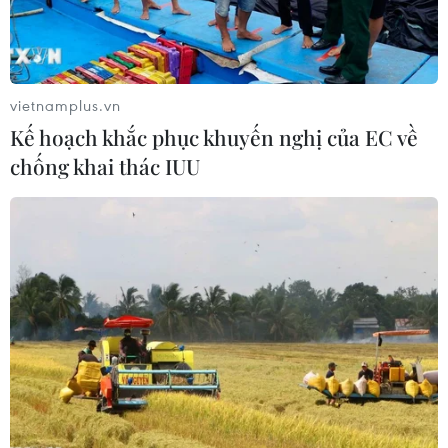
vietnamplus.vn
Kế hoạch khắc phục khuyến nghị của EC về
chống khai thác IUU
Bắc Bộ sẽ đón đợt rét vào dịp Tết
Nguyên Đán Ất Mùi
03/02/2015 09:54
Theo Trung tâm dự báo khí tượng thủy văn Trung ương,
vào khoảng 18-19/2 (tức 30 tháng Chạp hoặc mùng 1
Tết), khu vực Bắc Bộ sẽ đón một đợt không khí lạnh mới.