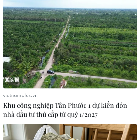
vietnamplus.vn
Khu công nghiệp Tân Phước 1 dự kiến đón
#Bắc Bộ
#Tây Nguyên
#Nam Bộ
#Sa Pa
nhà đầu tư thứ cấp từ quý 1/2027
#Mẫu Sơn
#Nhiệt độ
#Rét đậm