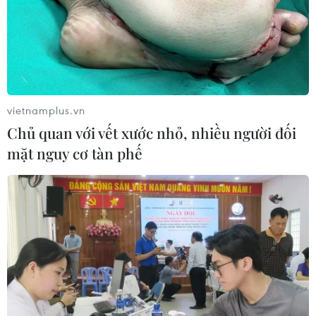
vietnamplus.vn
Chủ quan với vết xước nhỏ, nhiều người đối
mặt nguy cơ tàn phế
TIN CÙNG CHUYÊN MỤC
Philippines hỗ trợ các cộng đồng bị
ảnh hưởng thời tiết cực đoan
10/08/2026 10:40