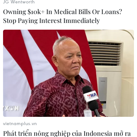
JG Wentworth
Phía Đông Bắc bộ nhiều mây, có mưa vài nơi.
Owning $10k+ In Medical Bills Or Loans?
Gió đông bắc cấp 2-3. Trời rét đậm, rét hại.
Stop Paying Interest Immediately
Nhiệt độ thấp nhất từ 10 - 13 độ, vùng núi có nơi
dưới 9 độ C, cao nhất từ 13-16 độ C.
Khu vực Hà Nội nhiều mây, có mưa vài nơi. Gió
đông bắc cấp 2-3. Trời rét đậm, rét hại. Nhiệt độ
thấp nhất từ 11-14 độ C, cao nhất từ 13-16 độ C.
Các tỉnh từ Thanh Hóa đến Thừa Thiên-Huế
nhiều mây, phía bắc có mưa nhỏ rải rác, phía
nam có mưa, có nơi mưa vừa. Gió bắc đến tây
bắc cấp 2-3. Phía bắc trời rét. Nhiệt độ thấp nhất
từ 14-17 độ C, cao nhất từ 16-19 độ, phía nam
vietnamplus.vn
20-23 độ C.
Phát triển nông nghiệp của Indonesia mở ra