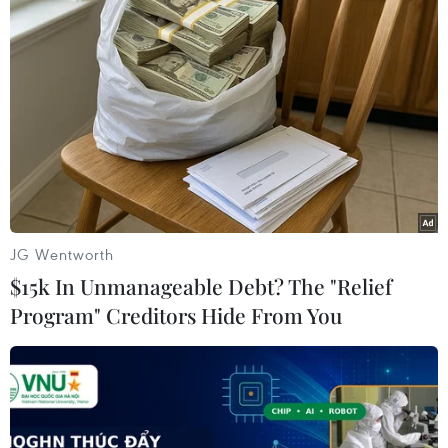
Theo dõi VietnamPlus
TIN LIÊN QUAN
JG Wentworth
$15k In Unmanageable Debt? The "Relief
Program" Creditors Hide From You