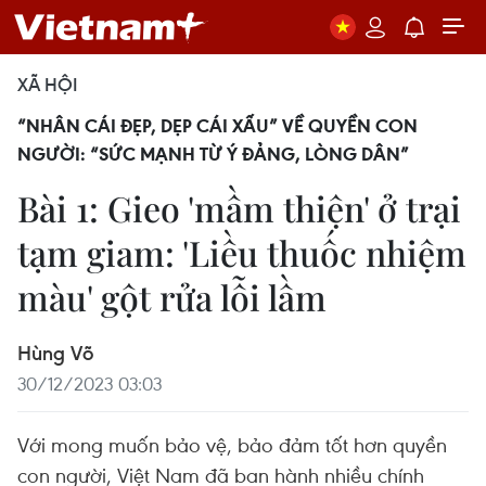
XÃ HỘI
“NHÂN CÁI ĐẸP, DẸP CÁI XẤU” VỀ QUYỀN CON
NGƯỜI: “SỨC MẠNH TỪ Ý ĐẢNG, LÒNG DÂN”
Bài 1: Gieo 'mầm thiện' ở trại
tạm giam: 'Liều thuốc nhiệm
màu' gột rửa lỗi lầm
Hùng Võ
30/12/2023 03:03
Với mong muốn bảo vệ, bảo đảm tốt hơn quyền
con người, Việt Nam đã ban hành nhiều chính