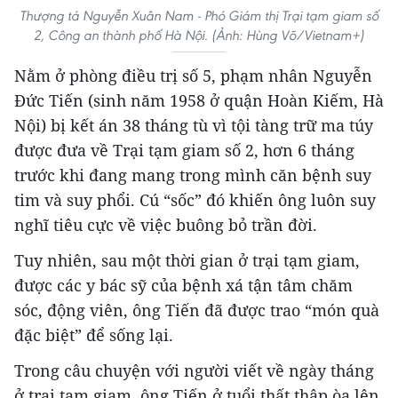
Thượng tá Nguyễn Xuân Nam - Phó Giám thị Trại tạm giam số
2, Công an thành phố Hà Nội. (Ảnh: Hùng Võ/Vietnam+)
Nằm ở phòng điều trị số 5, phạm nhân Nguyễn
Đức Tiến (sinh năm 1958 ở quận Hoàn Kiếm, Hà
Nội) bị kết án 38 tháng tù vì tội tàng trữ ma túy
được đưa về Trại tạm giam số 2, hơn 6 tháng
trước khi đang mang trong mình căn bệnh suy
tim và suy phổi. Cú “sốc” đó khiến ông luôn suy
nghĩ tiêu cực về việc buông bỏ trần đời.
Tuy nhiên, sau một thời gian ở trại tạm giam,
được các y bác sỹ của bệnh xá tận tâm chăm
sóc, động viên, ông Tiến đã được trao “món quà
đặc biệt” để sống lại.
Trong câu chuyện với người viết về ngày tháng
ở trại tạm giam, ông Tiến ở tuổi thất thập òa lên