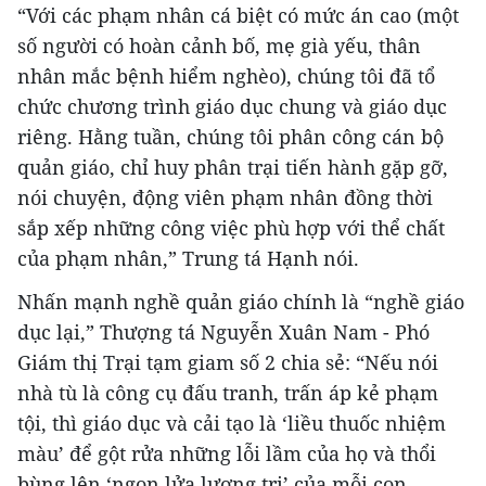
“Với các phạm nhân cá biệt có mức án cao (một
số người có hoàn cảnh bố, mẹ già yếu, thân
nhân mắc bệnh hiểm nghèo), chúng tôi đã tổ
chức chương trình giáo dục chung và giáo dục
riêng. Hằng tuần, chúng tôi phân công cán bộ
quản giáo, chỉ huy phân trại tiến hành gặp gỡ,
nói chuyện, động viên phạm nhân đồng thời
sắp xếp những công việc phù hợp với thể chất
của phạm nhân,” Trung tá Hạnh nói.
Nhấn mạnh nghề quản giáo chính là “nghề giáo
dục lại,” Thượng tá Nguyễn Xuân Nam - Phó
Giám thị Trại tạm giam số 2 chia sẻ: “Nếu nói
nhà tù là công cụ đấu tranh, trấn áp kẻ phạm
tội, thì giáo dục và cải tạo là ‘liều thuốc nhiệm
màu’ để gột rửa những lỗi lầm của họ và thổi
bùng lên ‘ngọn lửa lương tri’ của mỗi con