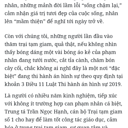
nhân, những mảnh đời lầm lỗi “sống chậm lại,”
cảm nhận giá trị tươi đẹp của cuộc sống, nhân
lên “mầm thiện” để nghĩ tới ngày trở về.
Còn với chúng tôi, những người lần đầu vào
thăm trại tạm giam, quả thật, nếu không nhìn
thấy bóng dáng một vài bóng áo kẻ của phạm
nhân đang tưới nước, cắt tỉa cành, chăm bón
cây cối, chắc không ai nghĩ đây là một nơi “đặc
biệt” đang thi hành án hình sự theo quy định tại
khoản 3 Điều 11 Luật Thi hành án hình sự 2019.
Là người có nhiều năm kinh nghiệm, tiếp xúc
với không ít trường hợp can phạm nhân cá biệt,
Trung tá Trần Ngọc Hạnh, cán bộ Trại tạm giam
số 1 cho hay để làm tốt công tác giáo dục, cảm
hóa ở trong trại tạm giam, sự quan tâm và