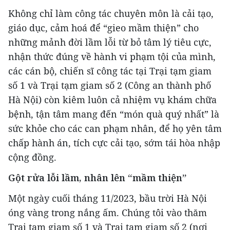
Không chỉ làm công tác chuyên môn là cải tạo,
giáo dục, cảm hoá để “gieo mầm thiện” cho
những mảnh đời lầm lỗi từ bỏ tâm lý tiêu cực,
nhận thức đúng về hành vi phạm tội của mình,
các cán bộ, chiến sĩ công tác tại Trại tạm giam
số 1 và Trại tạm giam số 2 (Công an thành phố
Hà Nội) còn kiêm luôn cả nhiệm vụ khám chữa
bệnh, tận tâm mang đến “món quà quý nhất” là
sức khỏe cho các can phạm nhân, để họ yên tâm
chấp hành án, tích cực cải tạo, sớm tái hòa nhập
cộng đồng.
Gột rửa lỗi lầm, nhân lên “mầm thiện”
Một ngày cuối tháng 11/2023, bầu trời Hà Nội
óng vàng trong nắng ấm. Chúng tôi vào thăm
Trại tạm giam số 1 và Trại tạm giam số 2 (nơi