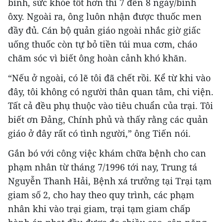
bình, sức khỏe tốt hơn thì 7 đến 8 ngày/bình
ôxy. Ngoài ra, ông luôn nhận được thuốc men
đầy đủ. Cán bộ quản giáo ngoài nhắc giờ giấc
uống thuốc còn tự bỏ tiền túi mua cơm, cháo
chăm sóc vì biết ông hoàn cảnh khó khăn.
“Nếu ở ngoài, có lẽ tôi đã chết rồi. Kể từ khi vào
đây, tôi không có người thân quan tâm, chi viện.
Tất cả đều phụ thuộc vào tiêu chuẩn của trại. Tôi
biết ơn Đảng, Chính phủ và thấy rằng các quản
giáo ở đây rất có tình người,” ông Tiến nói.
Gắn bó với công việc khám chữa bệnh cho can
phạm nhân từ tháng 7/1996 tới nay, Trung tá
Nguyễn Thanh Hải, Bệnh xá trưởng tại Trại tạm
giam số 2, cho hay theo quy trình, các phạm
nhân khi vào trại giam, trại tạm giam chấp