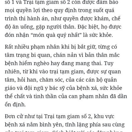
số 1 và Trại tạm giam số 2 còn được đảm bảo
mọi quyền lợi theo quy định trong suốt quá
trình thi hành án, như quyền được khám, chế
độ ăn uống, gặp người thân. Đặc biệt, họ được
đón nhận “món quà quý nhất” là sức khỏe.
Rất nhiều phạm nhân khi bị bắt giữ, từng có
tâm trạng bi quan, chán nản vì bản thân mắc
bệnh hiểm nghèo hay đang mang thai. Tuy
nhiên, từ khi vào trại tạm giam, được sự quan
tâm, hỏi han, chăm sóc, của các cán bộ quản
giáo và đội ngũ y bác sỹ của bệnh xá, sức khỏe
thể chất và tinh thần của can phạm nhân đã dần
ổn định.
Đơn cử như tại Trại tạm giam số 2, khu vực
bệnh xá nằm bình yên, tĩnh lặng phía sau cùng