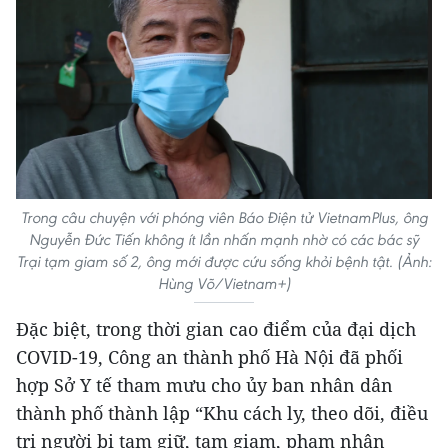
Trong câu chuyện với phóng viên Báo Điện tử VietnamPlus, ông
Nguyễn Đức Tiến không ít lần nhấn mạnh nhờ có các bác sỹ
Trại tạm giam số 2, ông mới được cứu sống khỏi bệnh tật. (Ảnh:
Hùng Võ/Vietnam+)
Đặc biệt, trong thời gian cao điểm của đại dịch
COVID-19, Công an thành phố Hà Nội đã phối
hợp Sở Y tế tham mưu cho ủy ban nhân dân
thành phố thành lập “Khu cách ly, theo dõi, điều
trị người bị tạm giữ, tạm giam, phạm nhân