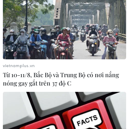
Đầu tư xử lý rác ở TP.HCM: Bất thường
khoản tiền 9 triệu USD
21/12/2018 01:54
Chính phủ giao Thanh tra Chính phủ, Kiểm toán Nhà
nước, Bộ Tài chính làm rõ trách nhiệm của UBND TP Hồ
Chí Minh trong việc ứng trước 9 triệu USD cho công ty
vietnamplus.vn
CWS làm hạ tầng ở dự án bãi rác Đa Phước.
Từ 10-11/8, Bắc Bộ và Trung Bộ có nơi nắng
nóng gay gắt trên 37 độ C