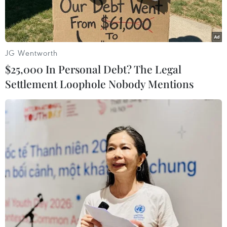
JG Wentworth
$25,000 In Personal Debt? The Legal
Settlement Loophole Nobody Mentions
(Ảnh minh họa: Huỳnh Sử/TTXVN)
Một điểm mâu thuẫn lớn đang tồn tại ở bãi rác
Đa Phước, Thành phố Hồ Chí Minh, đó là sử
dụng công nghệ chôn lấp bình thường nhưng
đơn giá xử lý rác lại không hề rẻ.