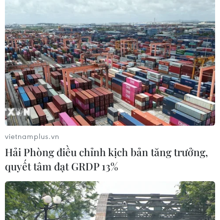
20/12/2018 22:00
Từ câu chuyện lựa chọn nhà đầu tư, công nghệ tại bãi
rác Đa Phước, có thể nhận thấy, công tác xử lý chất thải
rắn hiện nay của Thành phố Hồ Chí Minh còn tồn tại
nhiều bất cập.
vietnamplus.vn
Hải Phòng điều chỉnh kịch bản tăng trưởng,
quyết tâm đạt GRDP 13%