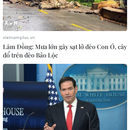
vietnamplus.vn
Lâm Đồng: Mưa lớn gây sạt lở đèo Con Ó, cây
đổ trên đèo Bảo Lộc