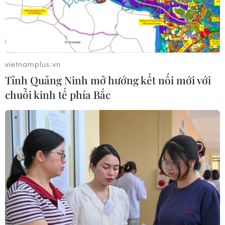
Theo dõi VietnamPlus
vietnamplus.vn
Tỉnh Quảng Ninh mở hướng kết nối mới với
chuỗi kinh tế phía Bắc
TIN LIÊN QUAN