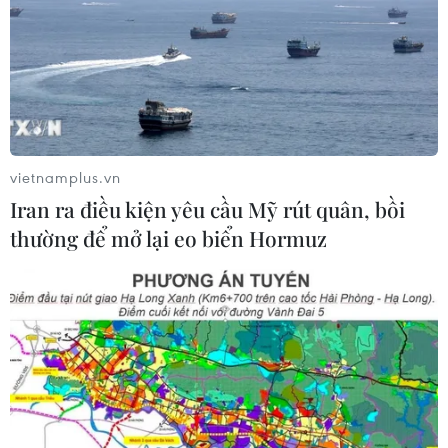
vietnamplus.vn
Iran ra điều kiện yêu cầu Mỹ rút quân, bồi
thường để mở lại eo biển Hormuz
#Bãi rác Đa Phước
#Xử lý rác
#Ô nhiễm môi trường
#Công ty VWS
#tin tức mới nhất
#tin tức 24h
#tin tức thời sự
#tin tức trong nước
#VietnamPlus
#Vietnam
#Plus
Tp. Hồ Chí Minh