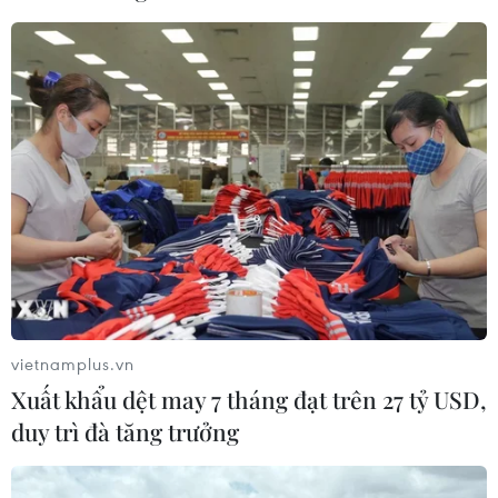
phản ánh tại buổi họp báo định kỳ do Ủy ban Nhân
dân Thành phố Hồ Chí Minh tổ chức ngày 3/7.
vietnamplus.vn
Xuất khẩu dệt may 7 tháng đạt trên 27 tỷ USD,
duy trì đà tăng trưởng
TP.Hồ Chí Minh: Bài toán xử lý rác thải và
những bất cập đầu tư