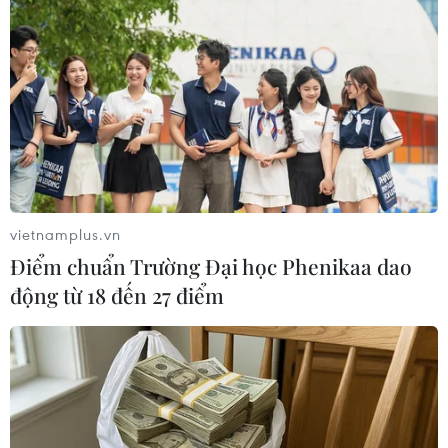
tấn rác của 22 năm theo hợp đồng đã được ký
kết.
Trong khi đó, chi phí xử lý rác được thanh toán
theo tiến độ thực hiện các công trình cơ sở hạ
tầng của Công ty VWS là thực hiện chưa đúng
Nghị định 60/2003/NĐ-CP ngày 6/6/2003 của
Chính phủ quy định chi tiết và hướng dẫn Luật
Ngân sách Nhà nước.
vietnamplus.vn
Quan điểm nêu trên của Bộ Tài chính đã được
Điểm chuẩn Trường Đại học Phenikaa dao
Thanh tra Chính phủ thống nhất, đồng thời phù
động từ 18 đến 27 điểm
hợp với nhận xét của Kiểm toán Nhà nước tại
văn bản số 156/KTNN -TH ngày 24/7/2009.
Còn tại Báo cáo số 246/BC-TTCP ngày 27/2/2017,
Thanh tra Chính phủ nêu rõ, việc định giá và ký
kết hợp đồng bằng USD và thanh toán theo tỷ