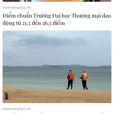
vietnamplus.vn
Điểm chuẩn Trường Đại học Thương mại dao
động từ 21,5 đến 26,5 điểm
HĐND Thành phố Hồ Chí Minh họp bất
thường về môi trường thành phố
11/06/2017 10:52
Ngày 11/6, Hội đồng Nhân dân Thành phố Hồ Chí Minh
khóa IX tổ chức kỳ họp thứ tư chuyên đề về công tác
bảo vệ môi trường đô thị, khu dân cư và quản lý chất
thải trên địa bàn thành phố.
vietnamplus.vn