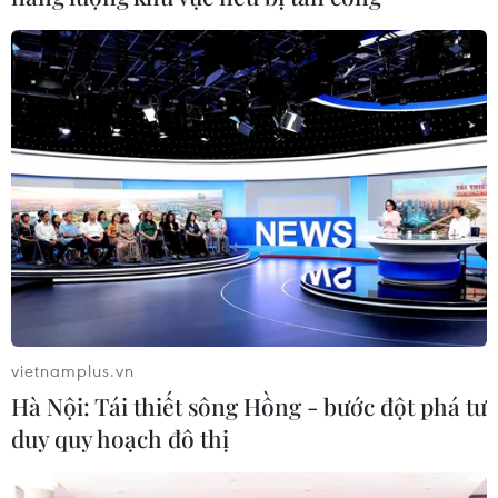
24 năm tù cho 2 vợ chồng
Thi lại ở Tuyên Quang: Thí
tổ chức “bay lắc” tại Hà Nội
sinh vẫn được xét tuyển đại
học theo nguyện vọng đã
06/08/2026 03:46
đăng ký
05/08/2026 11:02
vietnamplus.vn
Hà Nội: Tái thiết sông Hồng - bước đột phá tư
duy quy hoạch đô thị