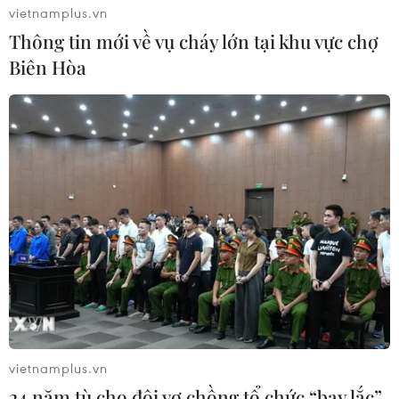
02/08/2026 01:47
02/08/2026 01:27
vietnamplus.vn
Thông tin mới về vụ cháy lớn tại khu vực chợ
Biên Hòa
Nhận định Thái Lan vs
Đối ngoại phải phát huy
Malaysia: "Voi chiến" thị uy
vai trò tiên phong, tham
sức mạnh tại thánh địa
mưu đúng, hành động kịp
Rajamangala
thời
01/08/2026 09:27
01/08/2026 08:41
vietnamplus.vn
24 năm tù cho đôi vợ chồng tổ chức “bay lắc”