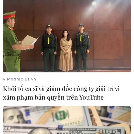
Nhận định Philippines vs
Làm rõ toàn bộ chuỗi hành
Thái Lan: Madam Pang
vi gây rối trật tự công cộng
treo thưởng tiền tỷ, "Voi
của Khánh Sky
chiến" quyết thắng
04/08/2026 04:15
04/08/2026 09:19
vietnamplus.vn
Khởi tố ca sĩ và giám đốc công ty giải trí vì
xâm phạm bản quyền trên YouTube
Báo chí Đông Nam Á "dậy
Ba Bộ tăng cường phối hợp
sóng" vì tuyển Việt Nam,
thực hiện nhiệm vụ đối
chỉ ra lý do Indonesia thua
ngoại trong giai đoạn mới
đau
03/08/2026 14:59
04/08/2026 02:32