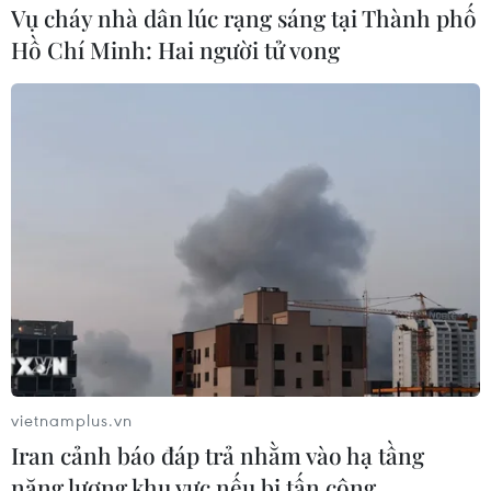
Vụ cháy nhà dân lúc rạng sáng tại Thành phố
#Houthi
Hồ Chí Minh: Hai người tử vong
Khẩn trường khám nghiệm
Từ hạt nhân đến eo biển
hiện trường, điều tra
Hormuz: Đòn bẩy chiến
vietnamplus.vn
nguyên nhân vụ cháy chợ
lược mới của Iran
Iran cảnh báo đáp trả nhằm vào hạ tầng
Biên Hòa
06/08/2026 04:36
năng lượng khu vực nếu bị tấn công
06/08/2026 04:37