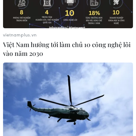
Robot hình người "Made in
Nhận định Campuchia vs
Bolivia" và khát vọng đổi
Timor Leste: Trận chiến vì
mới sáng tạo
3 điểm danh dự cho "Các
chiến binh Angkor"
03/08/2026 04:37
vietnamplus.vn
03/08/2026 03:30
Việt Nam hướng tới làm chủ 10 công nghệ lõi
vào năm 2030
Động đất Nhật Bản: Nghĩa
Nhận định Việt Nam vs
cử của 5 công dân Việt Nam
Indonesia: Thầy Kim cần
từ lời kể người trong cuộc
thay đổi để giành chiến
thắng?
03/08/2026 03:25
03/08/2026 00:06