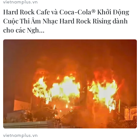
vietnamplus.vn
(Vietnam+)
Hard Rock Cafe và Coca-Cola® Khởi Động
Cuộc Thi Âm Nhạc Hard Rock Rising dành
cho các Ngh…
#Cấp chứng chỉ hành nghề
#Giáo viên biên chế
#Hỏa hoạn
#Cháy nhà cao tầng
#Nga và Ukraine
#Mỹ
#Filip Nguyễn
#Kim Sang-sik
#UAV
vietnamplus.vn