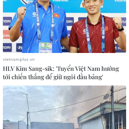
24 năm tù cho 2 vợ chồng
Thi lại ở Tuyên Quang: Thí
tổ chức “bay lắc” tại Hà Nội
sinh vẫn được xét tuyển đại
học theo nguyện vọng đã
06/08/2026 03:46
đăng ký
05/08/2026 11:02
vietnamplus.vn
HLV Kim Sang-sik: 'Tuyển Việt Nam hướng
tới chiến thắng để giữ ngôi đầu bảng'
Việt Nam-Hoa Kỳ thúc đẩy
Toàn cảnh ASEAN Cup:
hợp tác khắc phục hậu quả
Thái Lan "thắng như chẻ
chiến tranh, giám định
tre", thách thức tuyển Việt