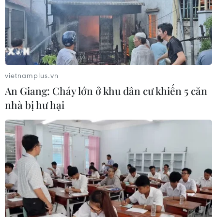
ADN liệt sỹ
Nam
05/08/2026 09:42
05/08/2026 07:15
vietnamplus.vn
An Giang: Cháy lớn ở khu dân cư khiến 5 căn
Dự luật trừng phạt Nga của
Thời tiết miền Bắc sẽ ảnh
nhà bị hư hại
Mỹ có thể khiến châu Âu
hưởng ra sao khi bão số 3
chịu tác động ngược
Kujira đi vào Biển Đông?
05/08/2026 04:58
05/08/2026 04:56