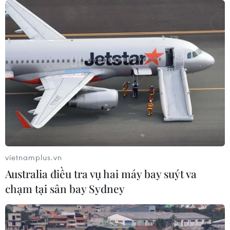
Tỷ phú Jeff Bezos bán 15 triệu cổ
phiếu Amazon trị giá hơn 4 tỷ USD
04/08/2026 23:29
Phố Wall lập đỉnh lịch sử khi giá dầu
lao dốc mạnh
04/08/2026 00:59
vietnamplus.vn
Thị trường chứng khoán thế giới:
Australia điều tra vụ hai máy bay suýt va
Nhà đầu tư chấp chới
chạm tại sân bay Sydney
03/08/2026 14:35