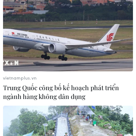
VN-Index tăng hơn 27 điểm, khối
ngoại mua ròng trở lại hơn 1.000 tỷ
đồng
03/08/2026 09:32
Cổ phiếu công nghệ giảm sâu: Định
giá lại hay cơ hội tích lũy?
03/08/2026 08:45
vietnamplus.vn
Trung Quốc công bố kế hoạch phát triển
Chứng khoán hồi phục gần 3%, thị
ngành hàng không dân dụng
trường kỳ vọng khởi sắc trong tháng
Tám
02/08/2026 11:18