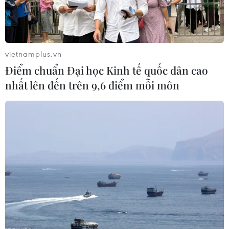
vietnamplus.vn
Điểm chuẩn Đại học Kinh tế quốc dân cao
nhất lên đến trên 9,6 điểm mỗi môn
Chứng khoán Mỹ phần lớn tăng điểm ngay
trước báo cáo lạm phát
10/04/2024 02:35
Nhìn chung các nhà giao dịch chứng khoán đang giảm
các dự đoán đối với việc nới lỏng chính sách tiền tệ của