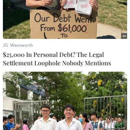
#Chứng khoán Mỹ
#Chứng khoán Phố Wall
#Báo cáo lạm phát
#Chủ tịch Fed
Mỹ
JG Wentworth
$25,000 In Personal Debt? The Legal
Settlement Loophole Nobody Mentions
Theo dõi VietnamPlus
TIN LIÊN QUAN