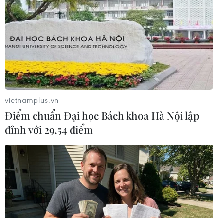
chứng khoán đang giảm các dự
đoán đối với việc nới lỏng chính
sách tiền tệ của Fed, trong đó
nhiều người còn cho rằng sẽ
không có đợt hạ lãi suất nào trước
năm 2025.
(TTXVN/Vietnam+)
vietnamplus.vn
Điểm chuẩn Đại học Bách khoa Hà Nội lập
đỉnh với 29,54 điểm