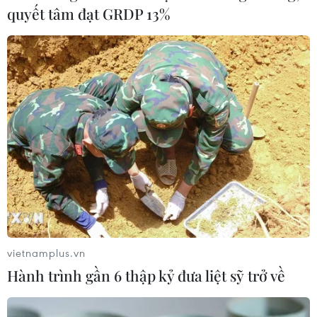
quyết tâm đạt GRDP 13%
CƠ QUAN CHỦ QUẢN: THÔNG TẤN XÃ VIỆT NAM
Tổng Biên tập: TRẦN TIẾN DUẨN
Phó Tổng Biên tập: NGUYỄN THỊ TÁM, KHÚC THANH
THỦY
Sở hữu trí tuệ
Quy định sử dụng
RSS
Hỗ trợ
Ngôn ngữ
TTXVN
Dịch vụ tin
Quảng cáo
vietnamplus.vn
Liên hệ
Hành trình gần 6 thập kỷ đưa liệt sỹ trở về