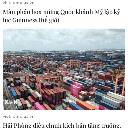
25/07/2026 09:48
vietnamplus.vn
Màn pháo hoa mừng Quốc khánh Mỹ lập kỷ
lục Guinness thế giới
Căng thẳng Trung Đông khiến
chứng khoán châu Á đồng loạt giảm
điểm
24/07/2026 09:41
VN-Index mất hơn 13 điểm, nhà đầu
tư vẫn thận trọng trước áp lực bán
24/07/2026 09:35
Xem thêm
vietnamplus.vn
Hải Phòng điều chỉnh kịch bản tăng trưởng,