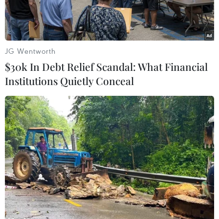
JG Wentworth
$30k In Debt Relief Scandal: What Financial
Institutions Quietly Conceal
Giao dịch viên tại Sàn Chứng khoán New York, Mỹ. (Ảnh:
THX/TTXVN)
Trong phiên giao dịch 10/4, chứng khoán Mỹ đi
xuống sau khi số liệu lạm phát “dội gáo nước
lạnh” vào kỳ vọng Cục Dự trữ liên bang Mỹ