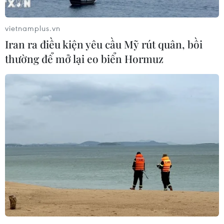
Fed, trong đó nhiều người còn cho rằng sẽ không có đợt
hạ lãi suất nào trước năm 2025.
vietnamplus.vn
Iran ra điều kiện yêu cầu Mỹ rút quân, bồi
thường để mở lại eo biển Hormuz
Thị trường Chứng khoán Mỹ đứng trước
làn sóng "khuấy động" mới