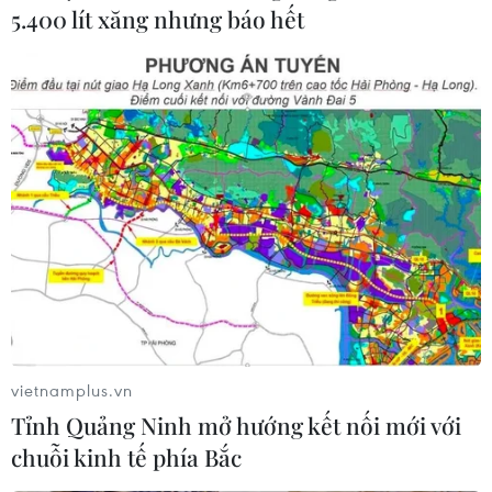
5.400 lít xăng nhưng báo hết
Dữ liệu kinh tế Mỹ phức tạp gây áp lực lên
thị trường chứng khoán toàn cầu
15/03/2024 02:35
Các nhà đầu tư đặt nhiều kỳ vọng Fed sẽ bắt đầu giảm
lãi suất cho đến cuộc họp tháng Sáu, song dữ liệu kinh
tế ngày 14/3 khiến triển vọng Fed sớm nới lỏng chính
sách tiền tệ đang mờ nhạt hơn.
vietnamplus.vn
Tỉnh Quảng Ninh mở hướng kết nối mới với
chuỗi kinh tế phía Bắc