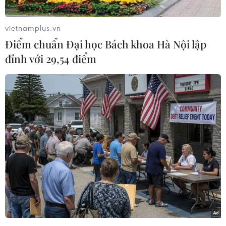
Dự trữ Liên bang Mỹ (Fed) sẽ cắt giảm lãi
suất.Tại Phố Wall, cả ba chỉ số chính đều tăng,
vietnamplus.vn
dẫn đầu là Nasdaq tăng hơn 2,4% lúc đóng cửa.
Điểm chuẩn Đại học Bách khoa Hà Nội lập
Khép phiên này, chỉ số công nghiệp Dow Jones
đỉnh với 29,54 điểm
tăng 1,0% lên 39.765,64 điểm. Chỉ số tổng hợp
S&P 500 tăng 1,7% lên 5.434,43 điểm, còn chỉ số
công nghệ Nasdaq tăng 2,4% lên 17.187,61
điểm.
Chuyên gia Tom Cahill của Ventura Wealth
Management cho biết, xu hướng lạm phát đang
đi đúng hướng và điều đó cho thấy Fed rất có
khả năng cắt giảm lãi suất.
Thị trường dự đoán rằng Fed sẽ thực hiện lần
cắt giảm lãi suất đầu tiên trong năm nay vào