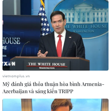
Chứng khoán bứt tốc cuối phiên, chỉ
số VN-Index tăng gần 40 điểm
30/07/2026 08:47
Hoa Kỳ áp thuế bổ sung: Thị trường
chứng khoán đã phản ánh phần lớn
thông tin
30/07/2026 07:50
vietnamplus.vn
Mỹ đánh giá thỏa thuận hòa bình Armenia-
Chứng khoán châu Á ngược chiều
Azerbaijan và sáng kiến TRIPP
Phố Wall sau cuộc họp của Fed
30/07/2026 02:18