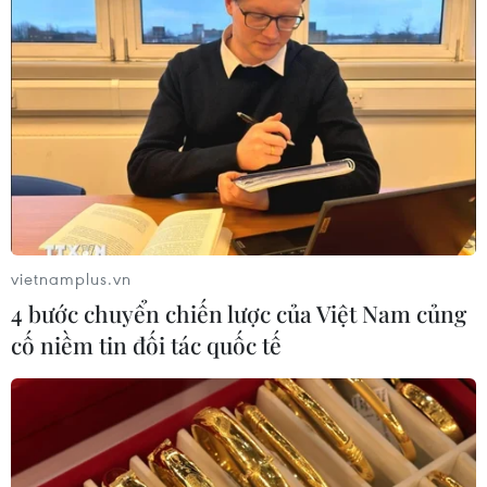
Chứng khoán ngày 29/7: VN-Index
bật tăng lấy lại mốc 1.700 điểm
29/07/2026 09:59
Cổ phiếu công nghệ và bán dẫn của
Mỹ giảm mạnh
29/07/2026 00:20
vietnamplus.vn
4 bước chuyển chiến lược của Việt Nam củng
cố niềm tin đối tác quốc tế
Chứng khoán châu Á hứng chịu đợt
bán tháo mới
28/07/2026 10:41