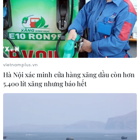
vietnamplus.vn
Hà Nội xác minh cửa hàng xăng dầu còn hơn
5.400 lít xăng nhưng báo hết
TIN CÙNG CHUYÊN MỤC
Thị trường chứng khoán: Sức ép từ
"vùng trũng" thông tin sau một nhịp
phục hồi
08/08/2026 08:04