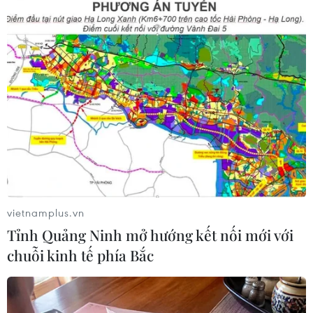
vietnamplus.vn
#Chứng khoán Mỹ
#Giao dịch chứng khoán
Tỉnh Quảng Ninh mở hướng kết nối mới với
#Cắt giảm lãi suất
Mỹ
chuỗi kinh tế phía Bắc