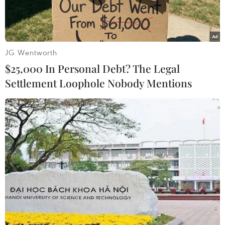
JG Wentworth
$25,000 In Personal Debt? The Legal
Settlement Loophole Nobody Mentions
Giao dịch viên tại Sàn chứng khoán New York, Mỹ. (Ảnh:
THX/TTXVN)
Thị trường chứng khoán Mỹ, châu Âu tăng điểm
trong phiên giao dịch 13/8 do chỉ số giá sản xuất
của Mỹ giảm, làm dấy lên hy vọng về việc Cục