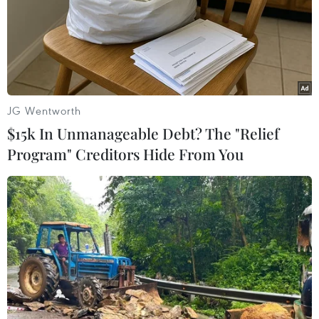
JG Wentworth
Thị trường chứng khoán Mỹ lao dốc trước
$15k In Unmanageable Debt? The "Relief
dữ liệu kinh tế tiêu cực
Program" Creditors Hide From You
03/08/2024 04:26
Chỉ số công nghiệp Dow Jones giảm 1,5% xuống còn
39.737,26 điểm, giảm tổng cộng 2,1% trong tuần trong
khi chỉ số S&P 500 giảm 1,8% xuống còn 5.346,56
điểm,.