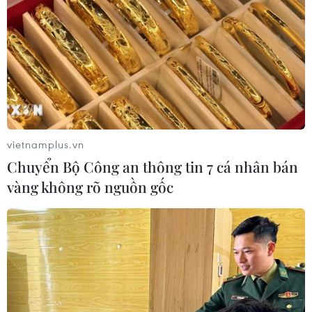
Chứng khoán Mỹ diễn biến trái chiều
trước tuần lễ quyết định của Fed
28/07/2026 02:13
Chứng khoán châu Á đồng loạt tăng
khi giá dầu giảm mạnh
vietnamplus.vn
27/07/2026 10:18
Chuyển Bộ Công an thông tin 7 cá nhân bán
vàng không rõ nguồn gốc
Khuyến nghị nhà đầu tư chứng
khoán ưu tiên quản trị rủi ro trong
ngắn hạn
26/07/2026 07:18