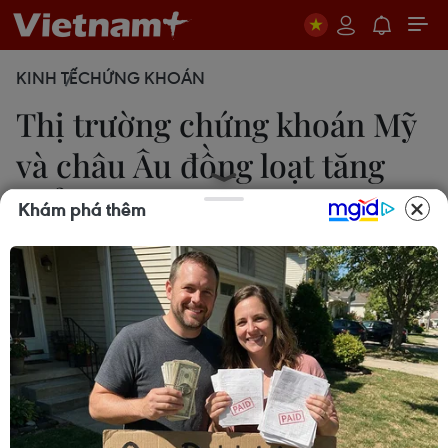
KINH TẾ
CHỨNG KHOÁN
Thị trường chứng khoán Mỹ
và châu Âu đồng loạt tăng
điểm
Khám phá thêm
Vân Anh
14/08/2024 01:25
Khép phiên 13/8, chỉ số công nghiệp Dow Jones
tăng 1,0% lên 39.765,64 điểm; chỉ số tổng hợp S&P
500 tăng 1,7% lên 5.434,43 điểm còn chỉ số công
nghệ Nasdaq tăng 2,4% lên 17.187,61 điểm.