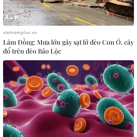
vietnamplus.vn
Lâm Đồng: Mưa lớn gây sạt lở đèo Con Ó, cây
đổ trên đèo Bảo Lộc
Các chỉ số chứng khoán Mỹ tăng điểm sau
quyết định giữ nguyên lãi suất của Fed
31/07/2024 23:59
Chỉ số công nghiệp Dow Jones, S&P 500, Nasdaq
Composite đều tăng điểm trong phiên rạng sáng 1/8
theo giờ Việt Nam, sau khi Fed quyết định giữ nguyên
lãi suất trong phạm vi 5,25-5,50%.