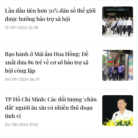
Lần đầu tiên hơn 50% dân số thế giới
được hưởng bảo trợ xã hội
12/09/2024 22:38
Bạo hành ở Mái ấm Hoa Hồng: Đề
xuất đưa 86 trẻ về cơ sở bảo trợ xã
hội công lập
04/09/2024 06:37
TP Hồ Chí Minh: Các đối tượng 'chăn
dắt' người ăn xin có nhiều thủ đoạn
tinh vi
02/08/2024 10:52