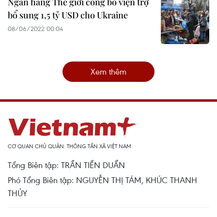
Ngân hàng Thế giới công bố viện trợ
bổ sung 1,5 tỷ USD cho Ukraine
08/06/2022 00:04
Xem thêm
CƠ QUAN CHỦ QUẢN: THÔNG TẤN XÃ VIỆT NAM
Tổng Biên tập: TRẦN TIẾN DUẨN
Phó Tổng Biên tập: NGUYỄN THỊ TÁM, KHÚC THANH
THỦY