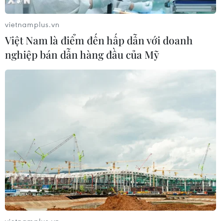
Tăng tốc giải ngân đầu tư công,
chấm dứt tâm lý trông chờ
vietnamplus.vn
05/08/2026 07:39
Việt Nam là điểm đến hấp dẫn với doanh
nghiệp bán dẫn hàng đầu của Mỹ
Hoàn thiện khuôn khổ pháp lý về
ngân hàng và phòng, chống rửa tiền
05/08/2026 03:43
Cà Mau gỡ “điểm nghẽn” mặt bằng,
xây dựng kịch bản giải ngân
05/08/2026 01:18
Điều gì chờ đợi đồng yen sau cái bắt
vietnamplus.vn