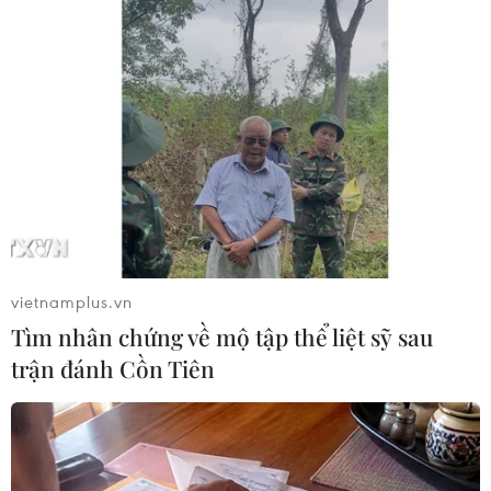
ngày 6/12 tới, còn việc hợp nhất hoạt động sẽ
mất hai năm.
Cả hai bên đều gọi đây là sự hợp nhất trong
bình đẳng và cho biết vụ sáp nhập sẽ cho phép
họ cạnh tranh với các đối thủ nặng ký như Bank
of America và Wells Fargo, đồng thời tiết kiệm
khoảng 1,6 tỷ USD chi phí điều hành./.
(TTXVN/Vietnam+)
vietnamplus.vn
Tìm nhân chứng về mộ tập thể liệt sỹ sau
trận đánh Cồn Tiên