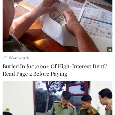
#SunTrust
#BB&T
#Sáp nhập
#khủng hoảng tài chính
#ngân hàng Mỹ
Mỹ
JG Wentworth
Buried In $10,000+ Of High-Interest Debt?
Read Page 2 Before Paying
Theo dõi VietnamPlus