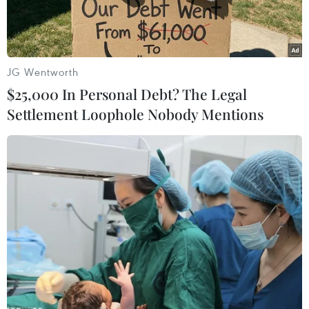
Mỹ.
JG Wentworth
$25,000 In Personal Debt? The Legal
Settlement Loophole Nobody Mentions
BB&T-SunTrust sáp nhập thành ngân hàng thương mại lớn thứ
sáu của Mỹ. (Nguồn: Bloomberg)
Kế hoạch sáp nhập của hai ngân hàng tầm trung
BB&T và SunTrust của Mỹ cuối cùng đã nhận