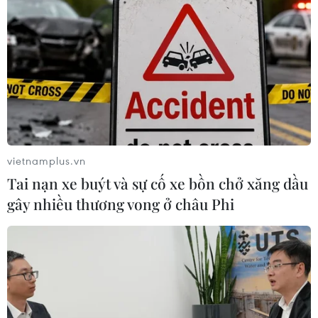
vietnamplus.vn
Tai nạn xe buýt và sự cố xe bồn chở xăng dầu
gây nhiều thương vong ở châu Phi