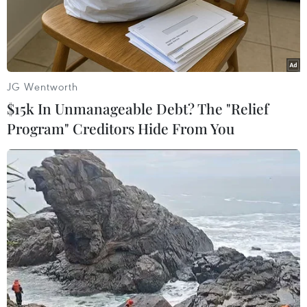
16/9 cho biết hệ thống ngân hàng Mỹ đã phục hồi hoàn
toàn 10 năm sau khi sự sụp đổ của ngân hàng Lehman
Brothers.
JG Wentworth
$15k In Unmanageable Debt? The "Relief
Program" Creditors Hide From You