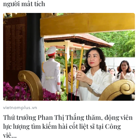
người mất tích
04/08/2026 04:58
Xem thêm
CƠ QUAN CHỦ QUẢN: THÔNG TẤN XÃ VIỆT NAM
Tổng Biên tập: TRẦN TIẾN DUẨN
Phó Tổng Biên tập: NGUYỄN THỊ TÁM, KHÚC THANH
vietnamplus.vn
THỦY
Thứ trưởng Phan Thị Thắng thăm, động viên
lực lượng tìm kiếm hài cốt liệt sĩ tại Công
Sở hữu trí tuệ
Quy định sử dụng
viê…