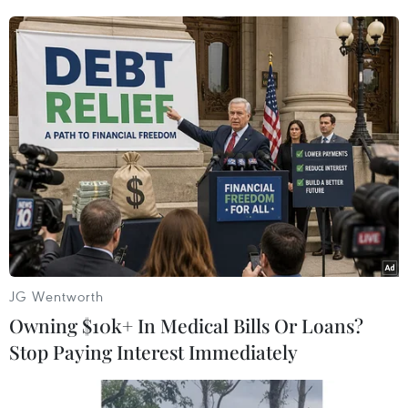
các chi nhánh bán lẻ để đáp ứng sự thay đổi
trong thói quen của người tiêu dùng.
BB&T sẽ nắm giữ 57% cổ phần tại ngân hàng
mới và Giám đốc điều hành (CEO) kiêm Chủ tịch
BB&T, ông Kelly King, sẽ nắm quyền lãnh đạo
ngân hàng mới đến tháng 9/2021. Đến khi đó,
ông sẽ trở thành Chủ tịch Hội đồng quản trị.
Còn CEO của SunTrust, ông William Rogers Jr,
người sẽ bắt đầu với tư cách là Chủ tịch và Giám
đốc vận hành (COO), sẽ đảm nhiệm vị trí của
JG Wentworth
ông King.
Owning $10k+ In Medical Bills Or Loans?
Hồi tháng Hai năm nay, BB&T và SunTrust đã
Stop Paying Interest Immediately
công bố thông tin về liên minh mới và cho biết
dự kiến thỏa thuận này sẽ được hoàn tất vào