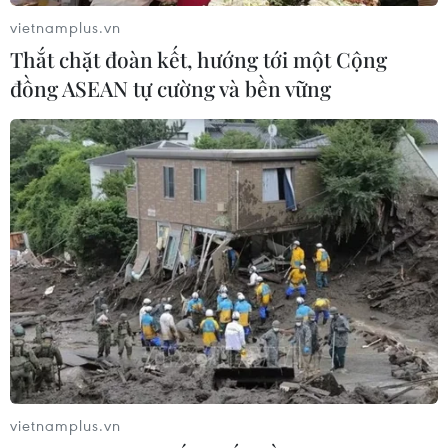
vietnamplus.vn
Thắt chặt đoàn kết, hướng tới một Cộng
đồng ASEAN tự cường và bền vững
Chuyên gia: Sức mạnh quân sự và kinh tế
củng cố vị thế bá chủ của Mỹ
19/07/2019 00:20
Bằng cách sử dụng sức mạnh quân sự khổng lồ và các
ngành công nghiệp quốc phòng của mình, Mỹ kiểm
soát các quốc gia thông qua việc biến các quốc gia trở
thành những nước phụ thuộc vào sức mạnh của Mỹ.
vietnamplus.vn