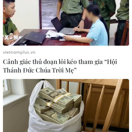
TIN LIÊN QUAN
vietnamplus.vn
Cảnh giác thủ đoạn lôi kéo tham gia “Hội
Thánh Đức Chúa Trời Mẹ”
Hệ thống ngân hàng Mỹ phục hồi sau sự
sụp đổ của Lehman Brothers
17/09/2018 04:19
Tổng Giám đốc JPMorgan Chase Jamie Dimon ngày