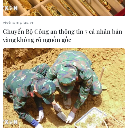
vietnamplus.vn
Chuyển Bộ Công an thông tin 7 cá nhân bán
vàng không rõ nguồn gốc
TIN CÙNG CHUYÊN MỤC
Cơ cấu lại vốn nhà nước tại doanh
nghiệp gắn với mục tiêu tăng trưởng
hai con số
07/08/2026 13:16
Bộ Tài chính: Thống nhất bốn