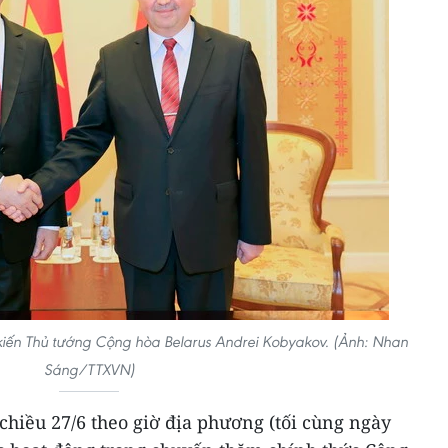
kiến Thủ tướng Cộng hòa Belarus Andrei Kobyakov. (Ảnh: Nhan
Sáng/TTXVN)
hiều 27/6 theo giờ địa phương (tối cùng ngày