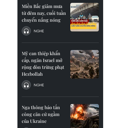
Miền Bắc giảm mưa
từ đêm nay, cuối tuần
chuyển nắng nóng
NGHE
Mỹ can thiệp khẩn
cấp, ngăn Israel mở
rộng đòn trừng phạt
Hezbollah
NGHE
Nga thông báo tấn
công căn cứ ngầm
của Ukraine