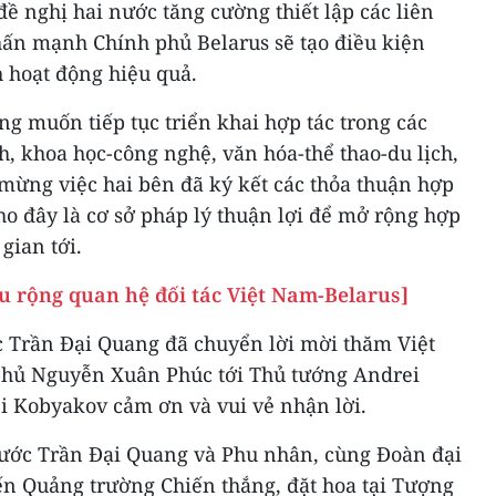
ề nghị hai nước tăng cường thiết lập các liên
ấn mạnh Chính phủ Belarus sẽ tạo điều kiện
h hoạt động hiệu quả.
g muốn tiếp tục triển khai hợp tác trong các
, khoa học-công nghệ, văn hóa-thể thao-du lịch,
i mừng việc hai bên đã ký kết các thỏa thuận hợp
cho đây là cơ sở pháp lý thuận lợi để mở rộng hợp
gian tới.
âu rộng quan hệ đối tác Việt Nam-Belarus]
c Trần Đại Quang đã chuyển lời mời thăm Việt
hủ Nguyễn Xuân Phúc tới Thủ tướng Andrei
 Kobyakov cảm ơn và vui vẻ nhận lời.
nước Trần Đại Quang và Phu nhân, cùng Đoàn đại
ến Quảng trường Chiến thắng, đặt hoa tại Tượng