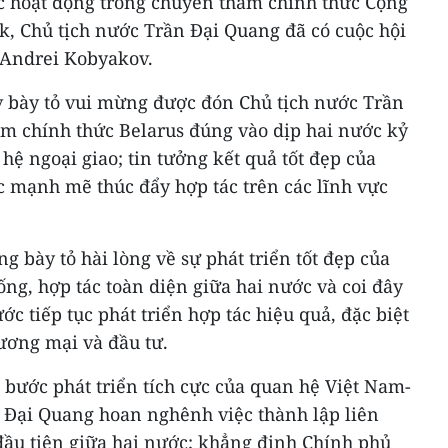
các hoạt động trong chuyến thăm chính thức Cộng
sk, Chủ tịch nước Trần Đại Quang đã có cuộc hội
 Andrei Kobyakov.
 bày tỏ vui mừng được đón Chủ tịch nước Trần
m chính thức Belarus đúng vào dịp hai nước kỷ
hệ ngoại giao; tin tưởng kết quả tốt đẹp của
c mạnh mẽ thúc đẩy hợp tác trên các lĩnh vực
g bày tỏ hài lòng về sự phát triển tốt đẹp của
ng, hợp tác toàn diện giữa hai nước và coi đây
ớc tiếp tục phát triển hợp tác hiệu quả, đặc biệt
hương mại và đầu tư.
 bước phát triển tích cực của quan hệ Việt Nam-
n Đại Quang hoan nghênh việc thành lập liên
đầu tiên giữa hai nước; khẳng định Chính phủ