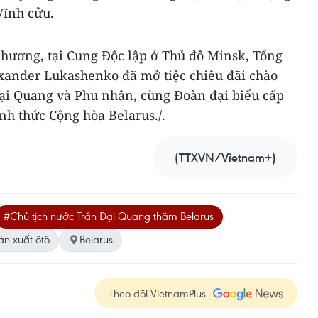
Vĩnh cửu.
phương, tại Cung Độc lập ở Thủ đô Minsk, Tổng
xander Lukashenko đã mở tiệc chiêu đãi chào
ại Quang và Phu nhân, cùng Đoàn đại biểu cấp
nh thức Cộng hòa Belarus./.
(TTXVN/Vietnam+)
#Chủ tịch nước Trần Đại Quang thăm Belarus
ản xuất ôtô
Belarus
Theo dõi VietnamPlus