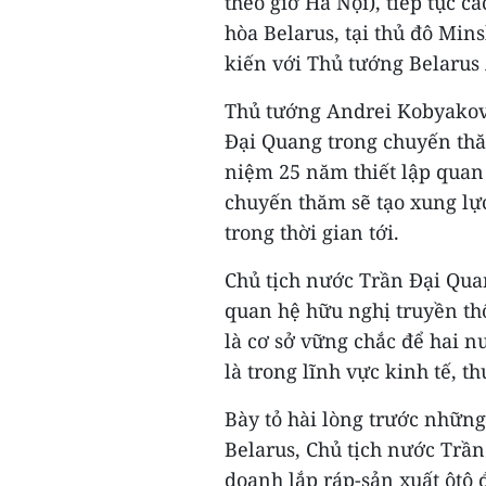
theo giờ Hà Nội), tiếp tục 
hòa Belarus, tại thủ đô Min
kiến với Thủ tướng Belarus
Thủ tướng Andrei Kobyakov
Đại Quang trong chuyến thă
niệm 25 năm thiết lập quan 
chuyến thăm sẽ tạo xung lự
trong thời gian tới.
Chủ tịch nước Trần Đại Quan
quan hệ hữu nghị truyền thố
là cơ sở vững chắc để hai nư
là trong lĩnh vực kinh tế, t
Bày tỏ hài lòng trước những
Belarus, Chủ tịch nước Trầ
doanh lắp ráp-sản xuất ôtô 