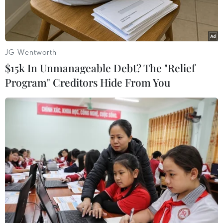
nay, số bệnh nhân tay chân miệng và số ca tử
vong tại nhiều tỉnh, thànhtrong cả nước vẫn
tăng. Dịch còn dự báo sẽ “nóng” đến hết tháng
11/2011.
JG Wentworth
$15k In Unmanageable Debt? The "Relief
Đến nay Bộ Y tế cũng như những tỉnh, thành có
Program" Creditors Hide From You
số bệnh nhân tăng bất thườngvẫn chưa công bố
dịch. Phóng viên Vietnam+ đã có cuộc phỏng
vấn tiến sỹ TrầnThanh Dương-Phó Cục trưởng
Cục Y tế dự phòng xung quanh vấn đề này.
- Hiện nay, dịch bệnh tay chân miệng đang lan
rộng. Mặc dù Bộ Y tế đã có cácbiện pháp chỉ đạo
để phòng chống dịch, nhưng xin tiến sỹ cho biết
tại sao số camắc và tử vong vẫn tăng đều đều
2.000 ca mỗi tuần trong thời gian gần đây