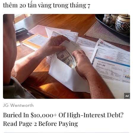
tháng Năm) đến tuần thứ 26 (đầutháng Bảy). Từ
thêm 20 tấn vàng trong tháng 7
tuần thứ 26 đến nay (tuần thứ 42), số ca bệnh
tay chân miệng theotuần tiếp tục ở mức cao
song đã thấp hơn nhiều so với giai đoạn 7 tuần
trước đó.
Tích lũy từ đầu năm đến ngày 20/10/2011, trên
toàn quốc đã ghi nhận 76.121trường hợp mắc
tay chân miệng tại 63 địa phương; trong đó đã
có 135 trường hợp tửvong tại 26 tỉnh, thành phố.
Theo kết quả điều tra của một số địa phương, số
trường hợp mắc chủ yếu rải rác ởcác hộ gia
JG Wentworth
đình từ 85-95% tổng số trường hợp mắc, không
Buried In $10,000+ Of High-Interest Debt?
bùng phát thành các ổdịch lớn trong cộng đồng.
Read Page 2 Before Paying
Trong đó số trẻ từ 1-3 tuổi chiếm 90% số trường