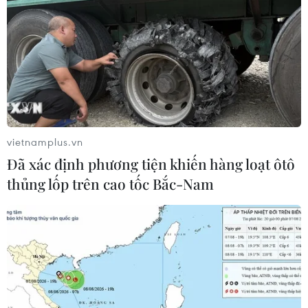
Áo
Theo dõi VietnamPlus
vietnamplus.vn
Đã xác định phương tiện khiến hàng loạt ôtô
thủng lốp trên cao tốc Bắc-Nam
TIN CÙNG CHUYÊN MỤC
Cuộc tìm kiếm và vá lại những 'trái
tim lỗi '
07/08/2026 04:03