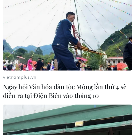
nặng./.
Thùy Giang (Vietnam+)
vietnamplus.vn
Ngày hội Văn hóa dân tộc Mông lần thứ 4 sẽ
diễn ra tại Điện Biên vào tháng 10
#Tay chân miệng
#Tử vong
#Dịch bệnh
#Bác sỹ