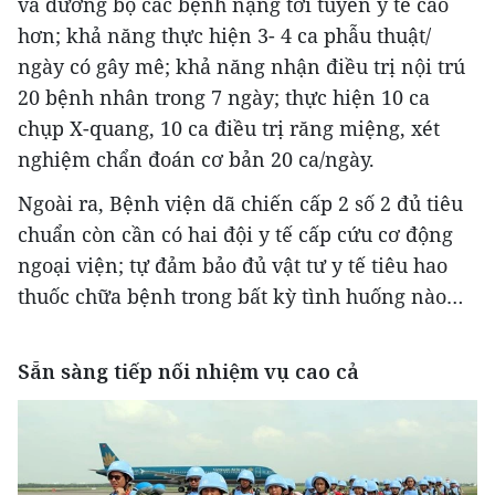
và đường bộ các bệnh nặng tới tuyến y tế cao
hơn; khả năng thực hiện 3- 4 ca phẫu thuật/
ngày có gây mê; khả năng nhận điều trị nội trú
20 bệnh nhân trong 7 ngày; thực hiện 10 ca
chụp X-quang, 10 ca điều trị răng miệng, xét
nghiệm chẩn đoán cơ bản 20 ca/ngày.
Ngoài ra, Bệnh viện dã chiến cấp 2 số 2 đủ tiêu
chuẩn còn cần có hai đội y tế cấp cứu cơ động
ngoại viện; tự đảm bảo đủ vật tư y tế tiêu hao
thuốc chữa bệnh trong bất kỳ tình huống nào…
Sẵn sàng tiếp nối nhiệm vụ cao cả