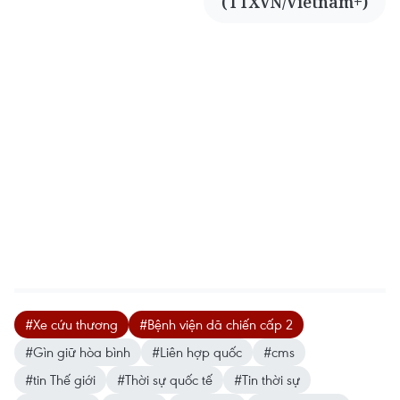
(TTXVN/Vietnam+)
#Xe cứu thương
#Bệnh viện dã chiến cấp 2
#Gìn giữ hòa bình
#Liên hợp quốc
#cms
#tin Thế giới
#Thời sự quốc tế
#Tin thời sự