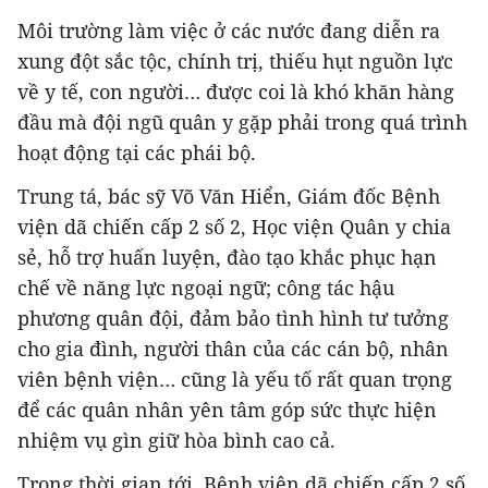
Môi trường làm việc ở các nước đang diễn ra
xung đột sắc tộc, chính trị, thiếu hụt nguồn lực
về y tế, con người… được coi là khó khăn hàng
đầu mà đội ngũ quân y gặp phải trong quá trình
hoạt động tại các phái bộ.
Trung tá, bác sỹ Võ Văn Hiển, Giám đốc Bệnh
viện dã chiến cấp 2 số 2, Học viện Quân y chia
sẻ, hỗ trợ huấn luyện, đào tạo khắc phục hạn
chế về năng lực ngoại ngữ; công tác hậu
phương quân đội, đảm bảo tình hình tư tưởng
cho gia đình, người thân của các cán bộ, nhân
viên bệnh viện… cũng là yếu tố rất quan trọng
để các quân nhân yên tâm góp sức thực hiện
nhiệm vụ gìn giữ hòa bình cao cả.
Trong thời gian tới, Bệnh viện dã chiến cấp 2 số