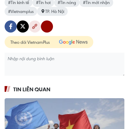
#Tin kinh tế
#Tin hot
#Tin nóng
#Tin mới nhận
#Vietnamplus
TP. Hà Nội
Theo dõi VietnamPlus
TIN LIÊN QUAN