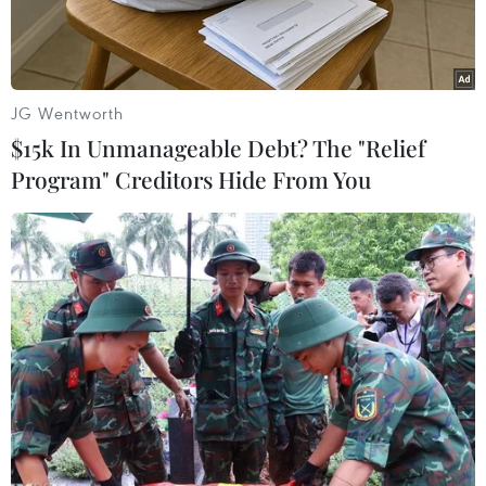
Sau một tuần thi công, Bệnh viện dã chiến số 3
điều trị cho bệnh nhân COVID-19 của Hải Dương
đã hoàn thành, vượt tiến độ 2 ngày so với kế
JG Wentworth
hoạch và sẵn sàng đón tiếp bệnh nhân.
$15k In Unmanageable Debt? The "Relief
Program" Creditors Hide From You
Play
Video
Tỉnh Hải Dương đã hoàn tất việc thiết lập bệnh
viện dã chiến thứ ba để điều trị bệnh nhân