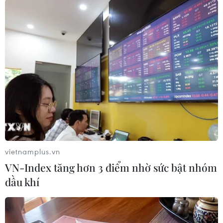
Thắp lên hy vọng cho bệnh
Ca vi phẫu ghép da đầu
nhân nghèo từ 'phòng
hiếm gặp giúp bé gái phục
khám 0 đồng' ở An Giang
hồi sau 10 năm
07/08/2026 02:00
06/08/2026 07:15
vietnamplus.vn
VN-Index tăng hơn 3 điểm nhờ sức bật nhóm
dầu khí
Hà Nội: Kiểm tra, xác minh
Người dân không sử dụng
liên quan đến sản phẩm
sản phẩm giảm cân không
giảm cân dạng bút tiêm
rõ nguồn gốc, chưa được