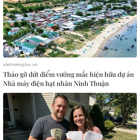
Không được thu thêm tiền
Bác sỹ vượt biển giữa đêm
của người bệnh BHYT nếu
cứu thuyền viên người Nga
không khám theo yêu cầu
nghi bị đột quỵ
05/08/2026 02:26
04/08/2026 13:21
vietnamplus.vn
Tháo gỡ dứt điểm vướng mắc hiện hữu dự án
Nhà máy điện hạt nhân Ninh Thuận
Tháo gỡ "điểm nghẽn" dữ
Bộ Y tế ban hành Kế hoạch
liệu: Bộ Y tế tăng tốc
dự phòng thương tích giai
chuyển đổi số toàn diện
đoạn 2026-2030
04/08/2026 08:08
04/08/2026 07:41