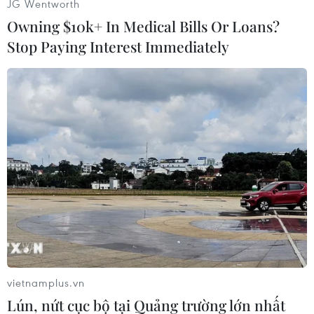
JG Wentworth
Owning $10k+ In Medical Bills Or Loans?
(Vnews/Vietnam+)
Stop Paying Interest Immediately
#COVID-19
#Bệnh nhân
#Bệnh viện dã chiến
vietnamplus.vn
#Cải tạo
#Giường bệnh
#Trường Đại học Sao Đỏ.
Lún, nứt cục bộ tại Quảng trường lớn nhất