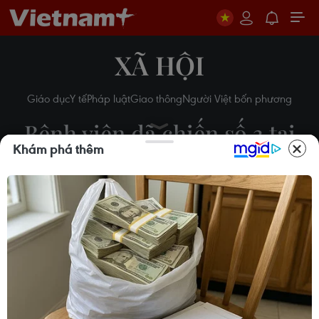
XÃ HỘI
Giáo dục
Y tế
Pháp luật
Giao thông
Người Việt bốn phương
Bệnh viện dã chiến số 3 tại
Khám phá thêm
Hải Dương sẵn sàng hoạt
động
08/02/2021 04:21
Theo dõi VietnamPlus