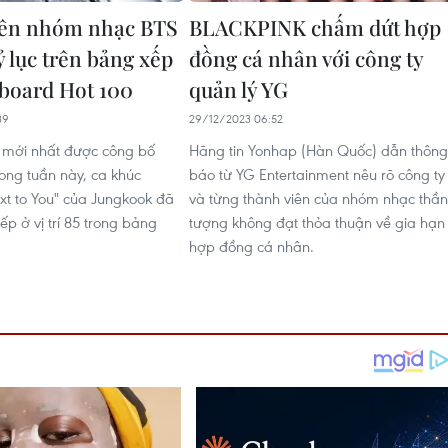
iên nhóm nhạc BTS
BLACKPINK chấm dứt hợp
ỷ lục trên bảng xếp
đồng cá nhân với công ty
lboard Hot 100
quản lý YG
39
29/12/2023 06:52
 mới nhất được công bố
Hãng tin Yonhap (Hàn Quốc) dẫn thông
rong tuần này, ca khúc
báo từ YG Entertainment nêu rõ công ty
xt to You" của Jungkook đã
và từng thành viên của nhóm nhạc thần
ếp ở vị trí 85 trong bảng
tượng không đạt thỏa thuận về gia hạn
hợp đồng cá nhân.