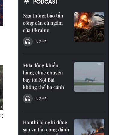
PODCAST
Nga thông báo tấn
công căn cứ ngầm
của Ukraine
NGHE
Mưa dông khiến
hàng chục chuyến
bay tới Nội Bài
không thể hạ cánh
NGHE
Houthi bị nghi đứng
sau vụ tấn công đánh