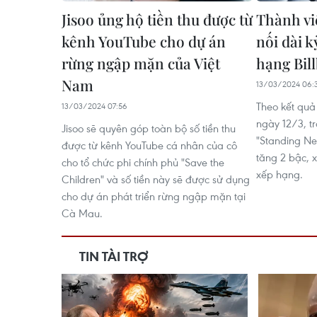
Jisoo ủng hộ tiền thu được từ
Thành v
kênh YouTube cho dự án
nối dài k
rừng ngập mặn của Việt
hạng Bil
Nam
13/03/2024 06:
Theo kết quả
13/03/2024 07:56
ngày 12/3, t
Jisoo sẽ quyên góp toàn bộ số tiền thu
"Standing Ne
được từ kênh YouTube cá nhân của cô
tăng 2 bậc, x
cho tổ chức phi chính phủ "Save the
xếp hạng.
Children" và số tiền này sẽ được sử dụng
cho dự án phát triển rừng ngập mặn tại
Cà Mau.