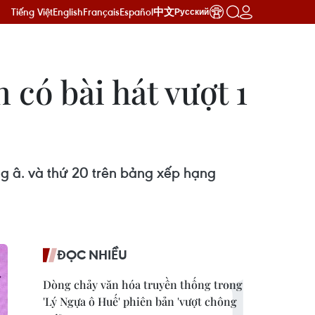
Tiếng Việt
English
Français
Español
中文
Русский
có bài hát vượt 1
g â. và thứ 20 trên bảng xếp hạng
ĐỌC NHIỀU
Dòng chảy văn hóa truyền thống trong
'Lý Ngựa ô Huế' phiên bản 'vượt chông