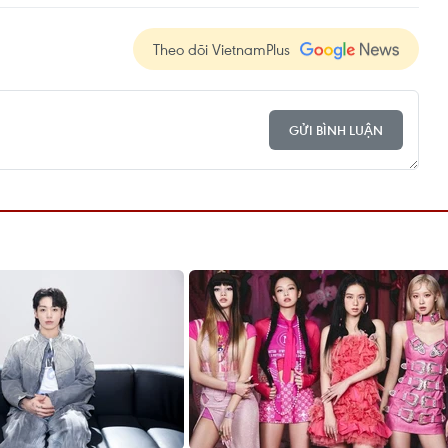
Theo dõi VietnamPlus
GỬI BÌNH LUẬN