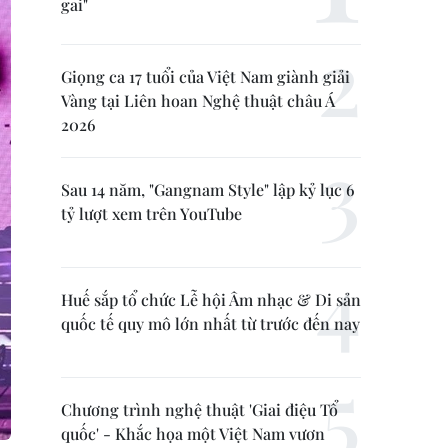
gai"
Giọng ca 17 tuổi của Việt Nam giành giải
Vàng tại Liên hoan Nghệ thuật châu Á
2026
Sau 14 năm, "Gangnam Style" lập kỷ lục 6
tỷ lượt xem trên YouTube
Huế sắp tổ chức Lễ hội Âm nhạc & Di sản
quốc tế quy mô lớn nhất từ trước đến nay
Chương trình nghệ thuật 'Giai điệu Tổ
quốc' - Khắc họa một Việt Nam vươn