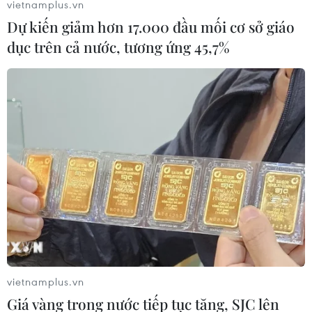
vietnamplus.vn
TIN LIÊN QUAN
Dự kiến giảm hơn 17.000 đầu mối cơ sở giáo
dục trên cả nước, tương ứng 45,7%
Trao Giải báo chí toàn quốc về nông
nghiệp, nông dân, nông thôn
vietnamplus.vn
05/12/2025 23:15
Giá vàng trong nước tiếp tục tăng, SJC lên
Theo Chủ tịch Trung ương Hội Nông dân Việt Nam