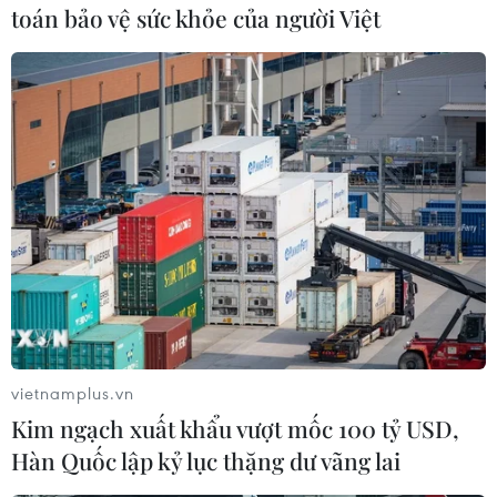
toán bảo vệ sức khỏe của người Việt
Thượng tướng Lê Quốc Hùng, Ủy viên Trung ương Đảng, Thứ
trưởng Bộ Công an phát biểu. (Ảnh: Phạm Kiên/TTXVN)
vietnamplus.vn
Kim ngạch xuất khẩu vượt mốc 100 tỷ USD,
Hàn Quốc lập kỷ lục thặng dư vãng lai
Trung tướng Đỗ Triệu Phong, Cục trưởng Cục Truyền thông