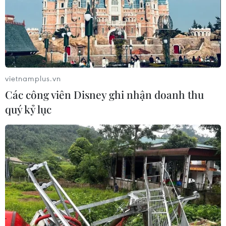
vietnamplus.vn
Các công viên Disney ghi nhận doanh thu
Thượng tướng Lê Quốc Hùng, Ủy viên Trung ương Đảng, Thứ
quý kỷ lục
trưởng Bộ Công an trao Kỷ niệm chương "Bảo vệ An ninh Tổ
quốc" cho các cá nhân có thành tích xuất sắc. (Ảnh: Phạm
Kiên/TTXVN)