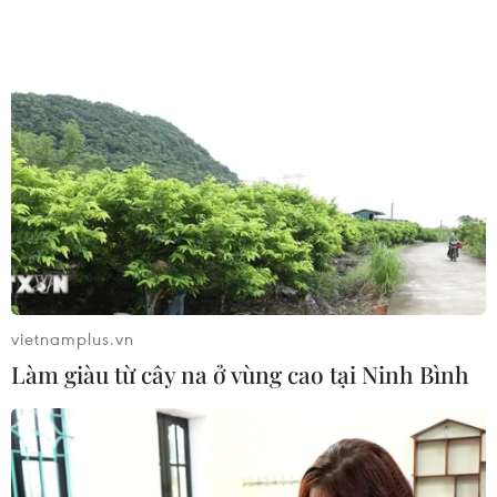
bình đẳng giới lần thứ II
26/11/2025 05:30
Giải thưởng cho tác phẩm của tác giả/nhóm tác giả với
4 loại hình (báo in, báo điện tử, phát thanh, truyền hình)
với cơ cấu giải mỗi loại hình gồm 1 giải A, 1 giải B, 2
giải C, 2 giải Khuyến khích.
vietnamplus.vn
Làm giàu từ cây na ở vùng cao tại Ninh Bình