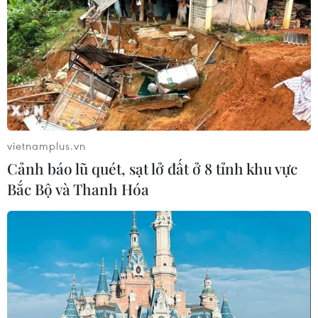
Phó Trưởng ban Tuyên giáo và Dân vận Trung ương tham gia
giao lưu tại buổi lễ. (Ảnh: Phạm Kiên/TTXVN)
vietnamplus.vn
Cảnh báo lũ quét, sạt lở đất ở 8 tỉnh khu vực
Bắc Bộ và Thanh Hóa
Các đại biểu tham dự buổi lễ. (Ảnh: Phạm Kiên/TTXVN)