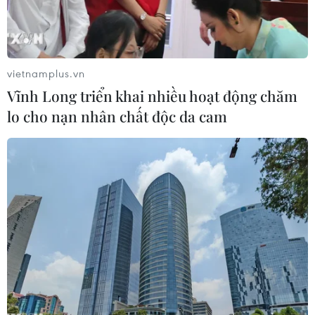
Bình yên cuộc sống" giai đoạn 2026-2028.
vietnamplus.vn
Vĩnh Long triển khai nhiều hoạt động chăm
lo cho nạn nhân chất độc da cam
Các đại biểu thực hiện nghi thức phát động Giải báo chí toàn
quốc "Vì An ninh Tổ quốc và Bình yên cuộc sống" giai đoạn
2026-2028. (Ảnh: Phạm Kiên/TTXVN)