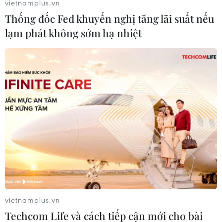
vietnamplus.vn
Thống đốc Fed khuyến nghị tăng lãi suất nếu
lạm phát không sớm hạ nhiệt
Các đại biểu thực hiện nghi thức phát động Giải báo chí toàn
quốc "Vì An ninh Tổ quốc và Bình yên cuộc sống" giai đoạn
2026-2028. (Ảnh: Phạm Kiên/TTXVN)
vietnamplus.vn
Techcom Life và cách tiếp cận mới cho bài