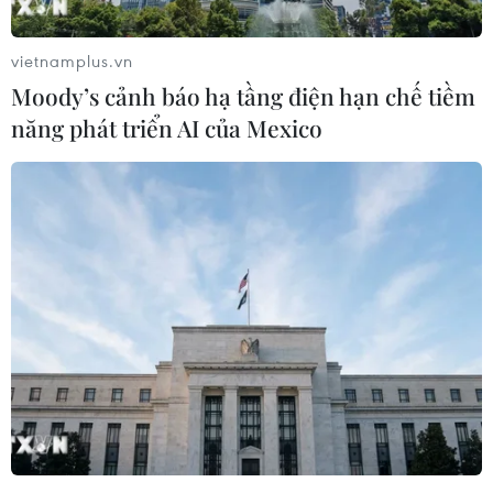
vietnamplus.vn
Moody’s cảnh báo hạ tầng điện hạn chế tiềm
năng phát triển AI của Mexico
Các đại biểu thực hiện nghi thức phát động Giải báo chí toàn
quốc "Vì An ninh Tổ quốc và Bình yên cuộc sống" giai đoạn
2026-2028. (Ảnh: Phạm Kiên/TTXVN)