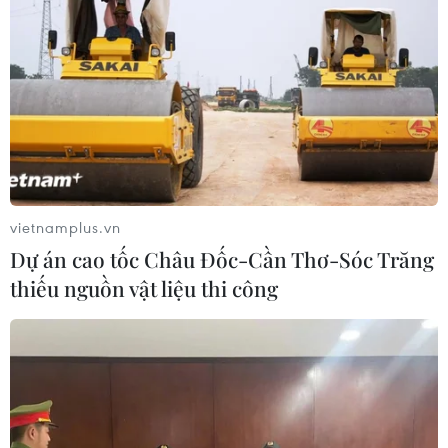
Kỳ họp không thường lệ thứ
nhất: Quốc hội thảo luận ở tổ về 3 dự
án luật
04/08/2026 03:54
Kayabuki no Sato - ngôi làng
cổ mang vẻ đẹp mộc mạc, nguyên sơ
của Kyoto
vietnamplus.vn
04/08/2026 03:40
Dự án cao tốc Châu Đốc-Cần Thơ-Sóc Trăng
thiếu nguồn vật liệu thi công
Quốc hội họp nghe trình bày
tờ trình về 2 dự án luật lĩnh vực quân
sự-quốc phòng
04/08/2026 02:08