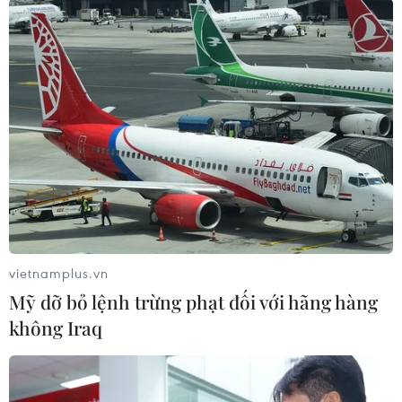
Công an nhân dân, Trưởng ban tổ chức Giải báo chí toàn quốc
về chủ đề "Vì An ninh Tổ quốc và Bình yên cuộc sống" giai đoạn
2026-2028 phát biểu. (Ảnh: Phạm Kiên/TTXVN)
vietnamplus.vn
Mỹ dỡ bỏ lệnh trừng phạt đối với hãng hàng
không Iraq
Các đại biểu tham dự buổi lễ. (Ảnh: Phạm Kiên/TTXVN)