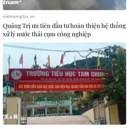
vietnamplus.vn
Quảng Trị ưu tiên đầu tư hoàn thiện hệ thống
xử lý nước thải cụm công nghiệp
#Bộ Công an
#Giải báo chí
#An ninh Tổ quốc
#Bình yên
#Tuyên truyền
TP. Hà Nội
Theo dõi VietnamPlus