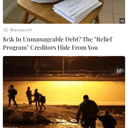
JG Wentworth
$15k In Unmanageable Debt? The "Relief
Program" Creditors Hide From You
Khái niệm “bà chăm cháu” không còn quá xa lạ
tại Việt Nam và trên thế giới. Tuy nhiên, thời
điểm hiện tại, nhiều bậc cha mẹ 8x, 9x đang gặp
phải cơn khủng hoảng bất ngờ khi nhiều bậc
ông bà từ chối chăm sóc cháu, hoặc yêu cầu con
cái phải trả phí.