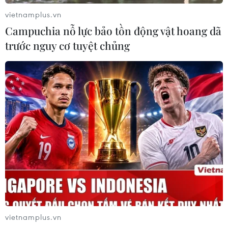
vietnamplus.vn
Campuchia nỗ lực bảo tồn động vật hoang dã
trước nguy cơ tuyệt chủng
#trông giữ trẻ
#baby boomer
#ông bà trông cháu
Theo dõi VietnamPlus
TIN LIÊN QUAN
vietnamplus.vn