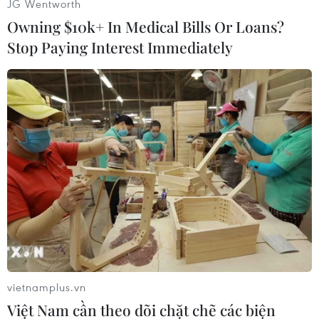
JG Wentworth
Owning $10k+ In Medical Bills Or Loans?
Các tiểu bang của Mỹ nỗ
Stop Paying Interest Immediately
lực thúc đẩy phổ cập giáo
dục mầm non
Giới chức các tiểu bang tại Mỹ
đang hối thúc chính quyền liên
bang phổ cập chương trình mầm
non công bằng, chất lượng với
mức học phí hợp lý cho tất cả các
em nhỏ trên toàn đất nước.
Người bố chia sẻ trong bài rằng mẹ vợ anh, 67
tuổi, sẽ về hưu vào năm mà anh và vợ dự kiến
sinh con, và họ cho rằng mọi chuyện sẽ ổn thỏa
vietnamplus.vn
vì đã có bà trông cháu. Nhưng bố vợ anh, 67
Việt Nam cần theo dõi chặt chẽ các biện
tuổi, đã đưa ra một số điều kiện khi nói về việc