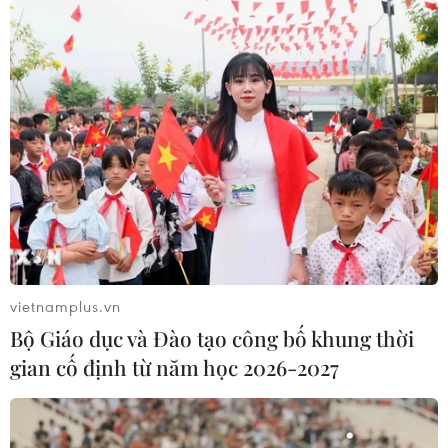
gần nó khiến nhiều người "đứng tim" đồng thời là lời
cảnh báo đối với các bậc phụ huynh và những người
trông giữ trẻ.
vietnamplus.vn
Bộ Giáo dục và Đào tạo công bố khung thời
gian cố định từ năm học 2026-2027
Người trông trẻ ở Italy phải có chứng