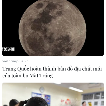
FAHASA và iiGEN mang “thế
giới nhân vật” đến mùa tựu trường
2026
31/07/2026 14:43
Nhan sắc Yến Nhi trước "giờ G" trao
lại vương miện cho người kế nhiệm
31/07/2026 05:27
vietnamplus.vn
Trung Quốc hoàn thành bản đồ địa chất mới
Danh nhân văn hóa Lê
của toàn bộ Mặt Trăng
Quý Đôn: Biểu tượng trường tồn của
trí tuệ, văn hóa Việt
30/07/2026 23:51