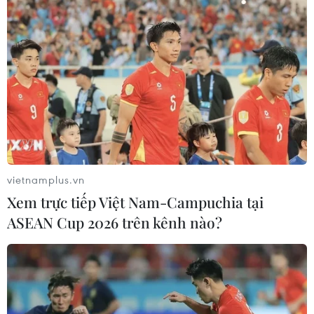
nhận tư pháp
06/04/2014 01:22
Quy định mới được cho là để tăng cường các biện
pháp bảo vệ trẻ em trước các hành vi mang tính bạo
lực được thông qua từ đầu tháng Ba và sẽ có hiệu lực
từ ngày 7/4.
vietnamplus.vn
Xem trực tiếp Việt Nam-Campuchia tại
ASEAN Cup 2026 trên kênh nào?