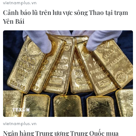
vietnamplus.vn
Cảnh báo lũ trên lưu vực sông Thao tại trạm
Yên Bái
vietnamplus.vn
Ngân hàng Trung ương Trung Quốc mua