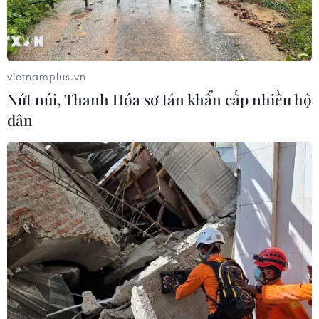
vietnamplus.vn
Nứt núi, Thanh Hóa sơ tán khẩn cấp nhiều hộ
dân