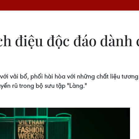
ách điệu độc đáo dàn
p với vải bố, phối hài hòa với những chất liệu tươ
ến rũ trong bộ sưu tập "Làng."