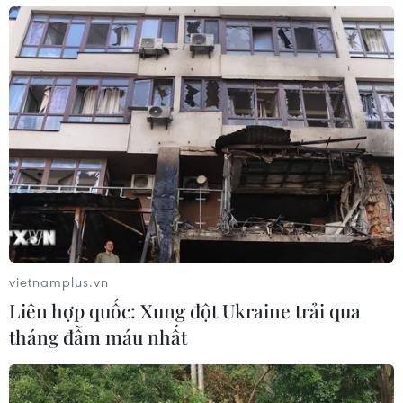
Bộ Y tế giải quyết vướng mắc về khai báo y
tế trước khi xuất nhập cảnh
26/04/2022 06:55
Phó Thủ tướng yêu cầu chậm nhất trong ngày 26/4, Bộ
Y tế ban hành hướng dẫn quy định cụ thể điều kiện y tế
về phòng, chống dịch để người nước ngoài nhập cảnh
vào Việt Nam.
vietnamplus.vn
Liên hợp quốc: Xung đột Ukraine trải qua
tháng đẫm máu nhất