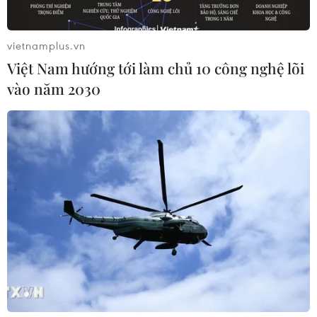
vietnamplus.vn
Việt Nam hướng tới làm chủ 10 công nghệ lõi
vào năm 2030
Khách quốc tế vào VN chỉ cần xét nghiệm
âm tính với virus SARS-CoV-2
16/03/2022 02:33
Với trẻ dưới 2 tuổi: Không bắt buộc phải xét nghiệm
SARS-CoV-2, chưa được tiêm vaccine phòng COVID-19