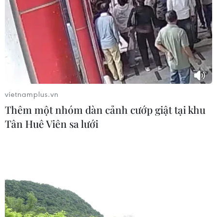
Bộ Y tế: Đề xuất quỹ Bảo hiểm y tế
thanh toán chi phí khám chữa bệnh y
học gia đình
03/08/2026 07:04
Siết giám định, kiểm soát chặt chi
phí khám chữa bệnh bảo hiểm y tế
vietnamplus.vn
02/08/2026 10:10
Thêm một nhóm dàn cảnh cướp giật tại khu
Tân Huê Viên sa lưới
Điều trị hiệu quả ca ung thư phổi
mang đồng thời hai đột biến gen
hiếm gặp
02/08/2026 05:58
Giao chỉ tiêu bao phủ bảo hiểm y tế