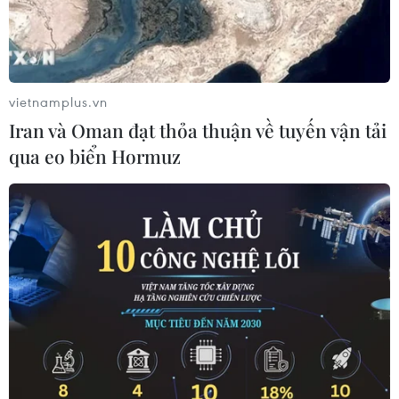
#Bộ Y tế
#mắc COVID-19
#tử vong do COVID-19
vietnamplus.vn
Iran và Oman đạt thỏa thuận về tuyến vận tải
#Dừng khai báo y tế
#WHO
#giải trình tự
qua eo biển Hormuz
Theo dõi VietnamPlus
TIN LIÊN QUAN