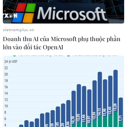
vietnamplus.vn
Doanh thu AI của Microsoft phụ thuộc phần
lớn vào đối tác OpenAI
Người dân khai báo y tế điện tử. (Ảnh: Thành Đạt/TTXVN)
Để tạo thuận lợi cho việc đi lại của người dân,
Bộ Y tế đang rà soát văn bản, đánh giá tình hình
và trước mắt sẽ xem xét tạm dừng thực hiện
khai báo y tế nội địa.