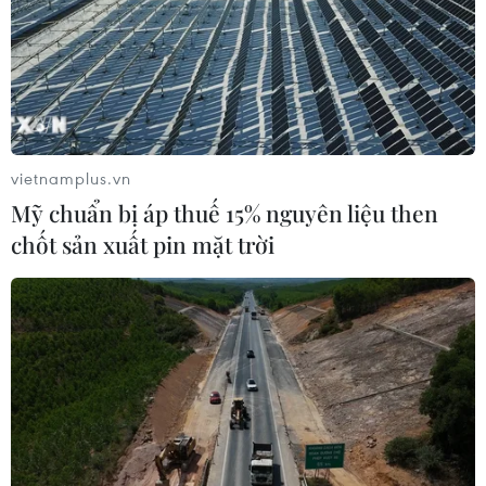
vietnamplus.vn
Mỹ chuẩn bị áp thuế 15% nguyên liệu then
chốt sản xuất pin mặt trời