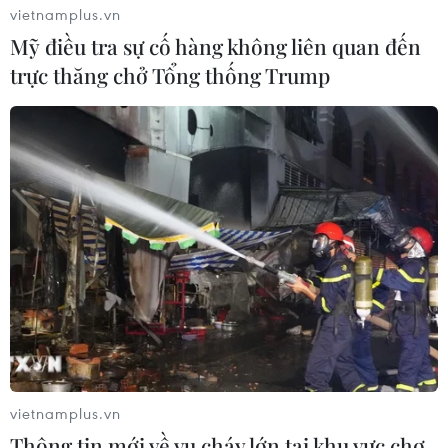
hoặc chưa từng nhiễm SARS-CoV-2 đều được nhập
vietnamplus.vn
cảnh.
Mỹ điều tra sự cố hàng không liên quan đến
trực thăng chở Tổng thống Trump
Tháo gỡ vướng mắc về khai báo y tế điện
vietnamplus.vn
tử khi nhập cảnh
Thông tin mới về vụ cháy lớn tại khu vực chợ