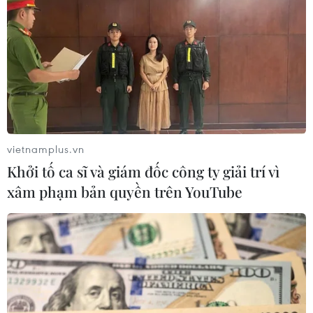
COVID-19, Nghị quyết số 128/NQ-CP về thích ứng
an toàn, linh hoạt, kiểm soát hiệu quả dịch
COVID-19.
Các địa phương cần bám sát tình hình dịch
bệnh, chỉ đạo quyết liệt, có trọng tâm, trọng
điểm đến tận cấp cơ sở; tiếp tục rà soát các quy
định hiện hành để điều chỉnh kịp thời, triển
vietnamplus.vn
khai thống nhất./.
Khởi tố ca sĩ và giám đốc công ty giải trí vì
xâm phạm bản quyền trên YouTube