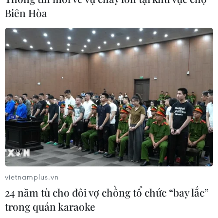
25/04/2022 13:18
Biên Hòa
Đại diện Cục Hàng không Việt Nam đề nghị cần cập
nhật chi tiết, đầy đủ các quy định về điều kiện y tế,
hướng dẫn khai báo y tế điện tử đối với những người có
nguyện vọng nhập cảnh vào Việt Nam.
vietnamplus.vn
24 năm tù cho đôi vợ chồng tổ chức “bay lắc”
trong quán karaoke