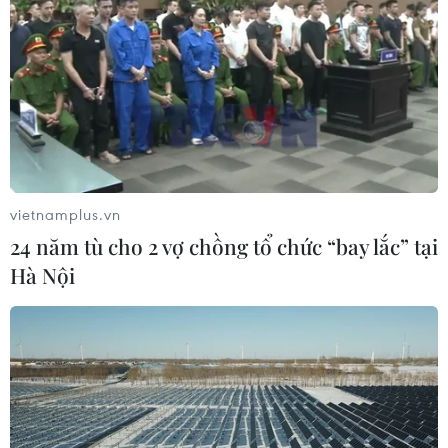
vietnamplus.vn
24 năm tù cho 2 vợ chồng tổ chức “bay lắc” tại
Hà Nội