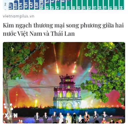
Số ca tử vong thấp nhất trong 10 tháng
vietnamplus.vn
Theo đánh giá từ Bộ Y tế, ở Việt Nam, dịch bệnh
Kim ngạch thương mại song phương giữa hai
COVID-19 vẫn được kiểm soát trên phạm vi cả
nước Việt Nam và Thái Lan
nước và có nhiều diễn biến tích cực khi có xu
hướng giảm mạnh trong hơn 30 ngày qua.
Cụ thể, những ngày qua, số ca mắc COVID-19
mới trong ngày giảm hơn 20 lần so với giai
đoạn cao điểm vào giữa tháng Ba khi có ngày
ghi nhận tới 175.000 ca mắc/ngày xuống còn
khoảng 8.000 ca mắc/ngày. Đây là mức thấp
nhất trong hơn 5 tháng qua khi biến thể
Omicron xâm nhập và lây lan rộng ở Việt Nam.
[Dừng khai báo y tế với COVID-19 tại tất cả
các cửa khẩu của Việt Nam]