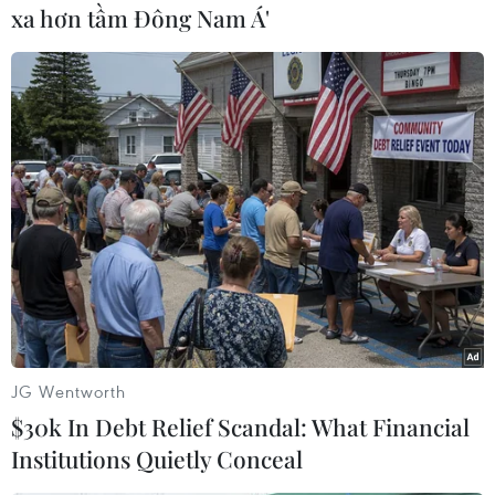
xa hơn tầm Đông Nam Á'
#Hồi giáo
#Nhà tiên tri
#Mohammed
#Tẩy chay
#Hàng hóa
#Siêu thị
JG Wentworth
$30k In Debt Relief Scandal: What Financial
Institutions Quietly Conceal