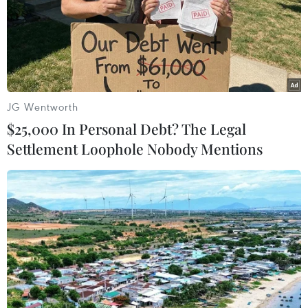
Giá vàng hướng tới tuần
Hạn hán nghiêm trọng đe
tăng mạnh nhất kể từ
dọa "huyết mạch" kinh tế
tháng 1/2026
châu Âu
07/08/2026 08:14
07/08/2026 07:58
JG Wentworth
$25,000 In Personal Debt? The Legal
Settlement Loophole Nobody Mentions
Để trái sầu riêng đáp ứng
Tây Ninh thúc đẩy bình
yêu cầu xuất khẩu bền
dân học vụ số, tạo động lực
vững
phát triển kinh tế số
07/08/2026 07:34
07/08/2026 07:17