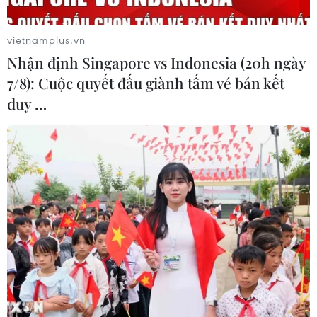
vietnamplus.vn
Nhận định Singapore vs Indonesia (20h ngày
7/8): Cuộc quyết đấu giành tấm vé bán kết
duy …
Giá vàng trong nước giảm
Kho dự trữ khí đốt của EU
nhẹ, thương hiệu SJC lùi về
còn chưa đầy 60% ngay
ngưỡng 142,2 triệu đồng
trước mùa Đông
07/08/2026 02:21
07/08/2026 01:50
Phòng vệ thương mại và
Giá dầu tăng vọt do Iran
bài học "chuẩn bị kỹ-thắng
xem xét cấm tàu Mỹ và