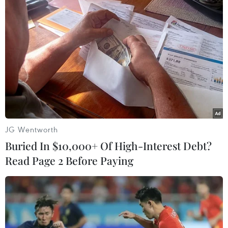
Tầm nhìn bán dẫn của
Đồng Nai cần chuyển dịch
Malaysia: Đi từ thế mạnh
thu hút đầu tư sang tổ
sẵn có lên nấc thang giá trị
chức chuỗi giá trị
cao
07/08/2026 11:18
07/08/2026 11:51
JG Wentworth
Buried In $10,000+ Of High-Interest Debt?
Read Page 2 Before Paying
Có 50 cơ sở kiểm nghiệm
Giá dầu tăng trước những
được GACC chấp nhận
lo ngại về kế hoạch mở lại
phục vụ xuất khẩu mít, sầu
Eo biển Hormuz
riêng
07/08/2026 08:58