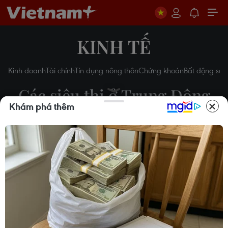
KINH TẾ
Kinh doanh
Tài chính
Tín dụng nông thôn
Chứng khoán
Bất động sản
Các siêu thị ở Trung Đông
Khám phá thêm
'đua nhau' tẩy chay hàng hóa
Pháp
Vi Diệu
27/10/2020 02:43