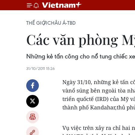
THẾ GIỚI
CHÂU Á-TBD
Các văn phòng Mỹ
Những kẻ tấn công cho nổ tung chiếc xe
31/10/2011 15:26
Ngày 31/10, những kẻ tấn cô
vànổ súng bên ngoài tòa nhà
triển quốctế (IRD) của Mỹ 
thành phố Kandahar,thủ ph
Vụ việc trên xảy ra chỉ ha