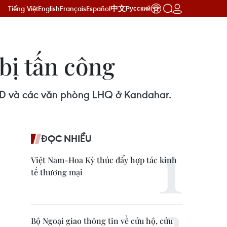
Tiếng Việt
English
Français
Español
中文
Русский
bị tấn công
 IRD và các văn phòng LHQ ở Kandahar.
ĐỌC NHIỀU
Việt Nam-Hoa Kỳ thúc đẩy hợp tác kinh
tế thương mại
Bộ Ngoại giao thông tin về cứu hộ, cứu