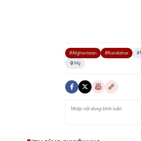
#Afghanistan
#Kandahar
#T
Mỹ