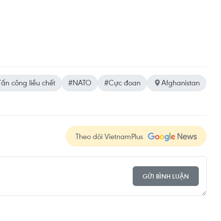
ấn công liều chết
#NATO
#Cực đoan
Afghanistan
Theo dõi VietnamPlus
GỬI BÌNH LUẬN