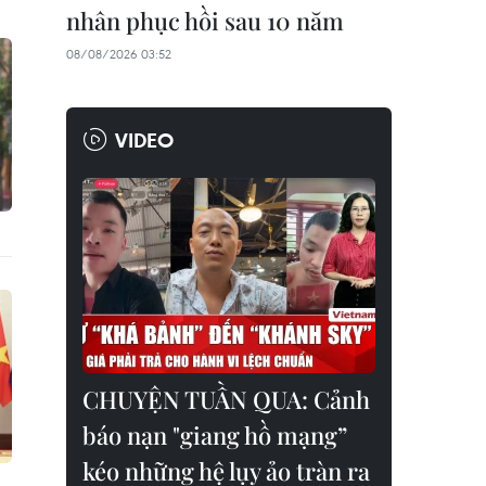
nhân phục hồi sau 10 năm
08/08/2026 03:52
VIDEO
CHUYỆN TUẦN QUA: Cảnh
báo nạn "giang hồ mạng”
kéo những hệ lụy ảo tràn ra