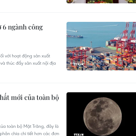
ợ 6 ngành công
ối với hoạt động sản xuất
à thúc đẩy sản xuất nội địa
hất mới của toàn bộ
ủa toàn bộ Mặt Trăng, đây là
phân chia chi tiết hơn các đơn