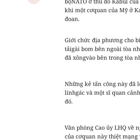
bộNATO ở thủ đô Kabul của 
khi một cơquan của Mỹ ở Ka
đoan.
Giới chức địa phương cho bi
tảigài bom bên ngoài tòa nh
đã xôngvào bên trong tòa nh
Những kẻ tấn công này đã l
línhgác và một sĩ quan cảnh 
đó.
Văn phòng Cao ủy LHQ về n
của cơquan này thiệt mạng 