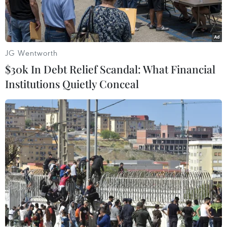
trọng tại Trung Quốc, nhà
cửa, đường phố chìm trong
nước
JG Wentworth
$30k In Debt Relief Scandal: What Financial
29/06/2025 01:33
Institutions Quietly Conceal
Theo dõi VietnamPlus
Ngày 28/6, giới chức Trung Quốc đã tái kích hoạt
chế độ ứng phó khẩn cấp mưa lũ lên mức cao
nhất sau khi lũ lớn quay trở lại huyện Dung Giang,
tỉnh Quý Châu, phía Tây Nam nước này.