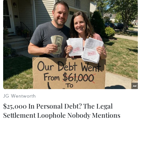
Nhanh chóng hoàn thiện
Nhận định Việt Nam vs
dự án kết nối vùng, sân bay
Campuchia: Vì sao thầy trò
Long Thành
HLV Kim Sang-sik cần
giành ngôi đầu bảng?
06/08/2026 15:07
JG Wentworth
06/08/2026 11:05
$25,000 In Personal Debt? The Legal
Settlement Loophole Nobody Mentions