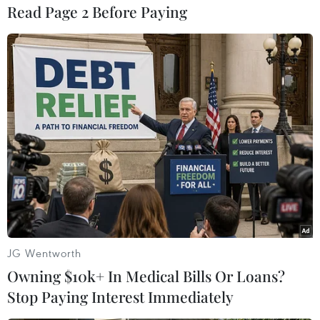
Read Page 2 Before Paying
#mưa lũ tai Trung Quốc
#mưa lũ
#lũ lụt
JG Wentworth
Owning $10k+ In Medical Bills Or Loans?
Stop Paying Interest Immediately