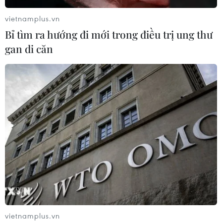
vietnamplus.vn
CƠ QUAN CHỦ QUẢN: THÔNG TẤN XÃ VIỆT NAM
Bỉ tìm ra hướng đi mới trong điều trị ung thư
Tổng Biên tập: TRẦN TIẾN DUẨN
gan di căn
Phó Tổng Biên tập: NGUYỄN THỊ TÁM, KHÚC THANH
THỦY
Sở hữu trí tuệ
Quy định sử dụng
RSS
Hỗ trợ
Ngôn ngữ
TTXVN
Dịch vụ tin
Quảng cáo
Liên hệ
vietnamplus.vn
Giấy phép số: 1374/GP-BTTTT do Bộ Thông tin và Truyền thông