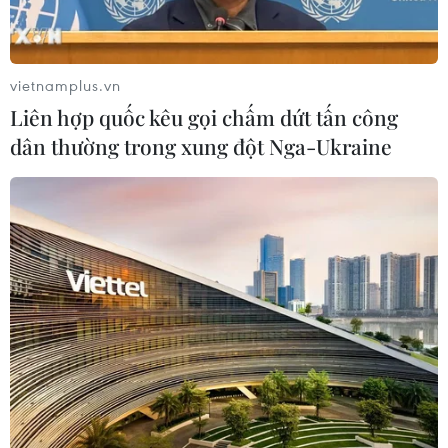
Cục Phòng vệ Thương mại xem xét hồ sơ yêu cầu điều
tra áp dụng biện pháp chống bán phá giá sản phẩm
thép cán nóng xuất xứ Trung Quốc, Ấn Độ.
vietnamplus.vn
Liên hợp quốc kêu gọi chấm dứt tấn công
dân thường trong xung đột Nga-Ukraine
Hoa Kỳ khởi xướng điều tra chống bán