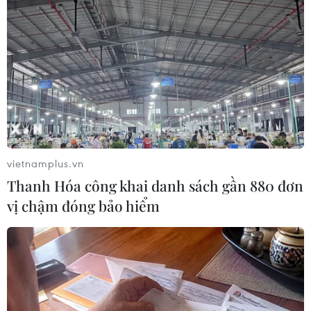
vietnamplus.vn
Thanh Hóa công khai danh sách gần 880 đơn
vị chậm đóng bảo hiểm