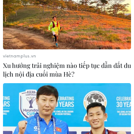
Kim ngạch xuất khẩu vượt mốc 100
tỷ USD, Hàn Quốc lập kỷ lục thặng
dư vãng lai
06/08/2026 03:34
vietnamplus.vn
Xu hướng trải nghiệm nào tiếp tục dẫn dắt du
Moody’s cảnh báo hạ tầng điện hạn
lịch nội địa cuối mùa Hè?
chế tiềm năng phát triển AI của
Mexico
06/08/2026 03:33
Các công viên Disney ghi nhận
doanh thu quý kỷ lục
06/08/2026 03:33