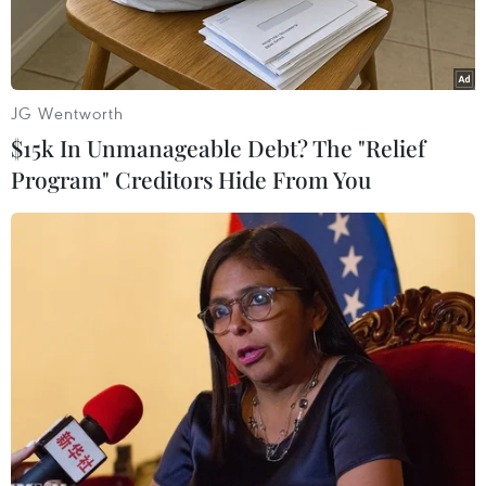
JG Wentworth
$15k In Unmanageable Debt? The "Relief
Program" Creditors Hide From You
Ảnh chỉ mang tính minh họa. (Nguồn: Internet)
Liên quan tới vụ việc Cơ quan Dịch vụ biên giới
Canada (CBSA) tiến hành rà soát giá trị thông