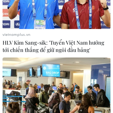
Làm giàu từ cây na ở vùng cao tại
Ninh Bình
06/08/2026 02:50
vietnamplus.vn
HLV Kim Sang-sik: 'Tuyển Việt Nam hướng
tới chiến thắng để giữ ngôi đầu bảng'
Mỹ chuẩn bị áp thuế 15% nguyên liệu
then chốt sản xuất pin mặt trời
06/08/2026 02:12
Giá vàng trong nước tiếp tục tăng,
SJC lên ngưỡng 143,3 triệu đồng mỗi
lượng
06/08/2026 02:12