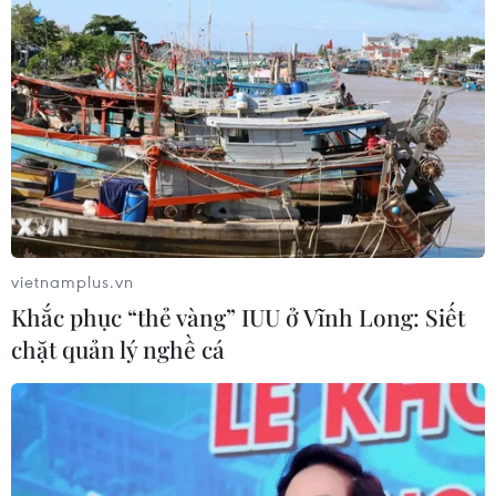
nộp bản trả lời đúng thời hạn quy định. Trong
trường hợp có đề nghị gia hạn trả lời bản câu
hỏi, Công ty cần gửi sớm trước 10 ngày để CBSA
xem xét giải quyết./.
(Vietnam+)
vietnamplus.vn
Khắc phục “thẻ vàng” IUU ở Vĩnh Long: Siết
chặt quản lý nghề cá