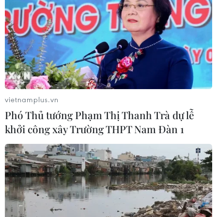
#chống bán phá giá
#phòng vệ thương mại
#cạnh tranh
#Ghế bọc đệm
Canada
Theo dõi VietnamPlus
vietnamplus.vn
Phó Thủ tướng Phạm Thị Thanh Trà dự lễ
khởi công xây Trường THPT Nam Đàn 1
TIN LIÊN QUAN