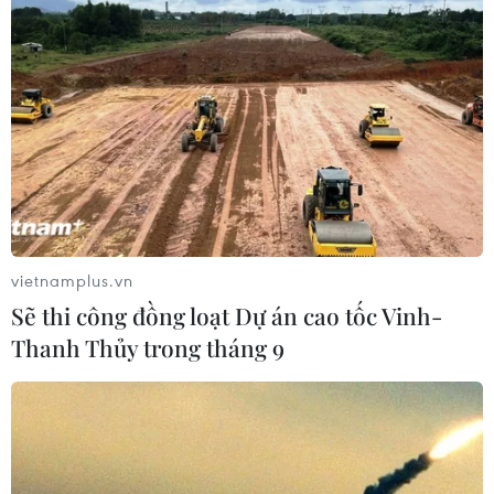
Borge Brende cho biết đã có "động lực mới"
trong cuộc đàm phán nhằm đạt được thỏa thuận
ngừng bắn ở Dải Gaza và trả tự do cho các con
tin./.
Các lãnh đạo quốc tế và
Tổng thống Palestine lên
kế hoạch hội đàm về Dải
vietnamplus.vn
Gaza
Sẽ thi công đồng loạt Dự án cao tốc Vinh-
Tổng thống Palestine Abbas và một số quan chức
Thanh Thủy trong tháng 9
quốc tế sẽ tới Saudi Arabia trong tuần tới để đàm
phán nhằm thúc đẩy một thỏa thuận hòa bình ở
Gaza bên lề cuộc họp của Diễn đàn Kinh tế Thế
giới.