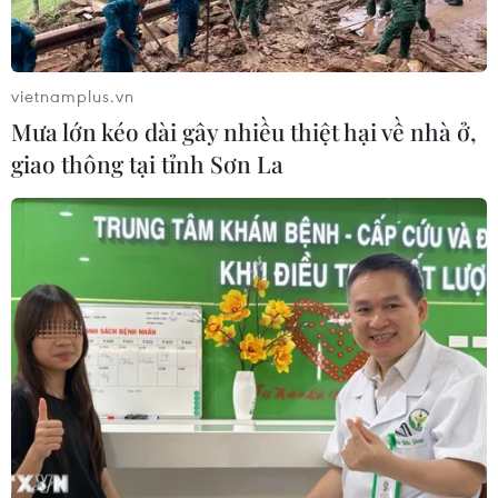
vietnamplus.vn
Mưa lớn kéo dài gây nhiều thiệt hại về nhà ở,
giao thông tại tỉnh Sơn La
TIN CÙNG CHUYÊN MỤC