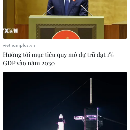
Theo dõi VietnamPlus
vietnamplus.vn
Hướng tới mục tiêu quy mô dự trữ đạt 1%
XUNG ĐỘT ISRAEL-HAMAS
GDP vào năm 2030
Xung đột Hamas-Israel: Israel chưa chấp thuận
kế hoạch về Dải Gaza
Israel và Hội đồng Hòa bình thảo luận giải giáp
vũ khí tại Gaza
Israel hoài nghi việc Hamas giải giáp theo thỏa
thuận Gaza
Xung đột Hamas-Israel: Phản ứng quốc tế về lộ