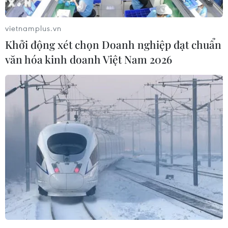
Đông, đồng thời cảnh báo cuộc xung đột ở Dải
Gaza có thể tác động to lớn đối với nền kinh tế
vietnamplus.vn
toàn cầu.
Khởi động xét chọn Doanh nghiệp đạt chuẩn
Ông Jadaan đưa ra thông điệp trên tại một trong
văn hóa kinh doanh Việt Nam 2026
những phiên thảo luận nhóm đầu tiên trong
khuôn khổ cuộc họp đặc biệt của Diễn đàn Kinh
tế Thế giới (WEF) đang diễn ra tại thủ đô Riyadh
của Saudi Arabia.
Tại phiên thảo luận, ông Jadaan bày tỏ quan
ngại rằng cuộc cuộc chiến ở Gaza, cùng với
xung đột ở nhiều nơi khác trên thế giới, đang
tác động đến các hoạt động kinh tế trên thế giới.
Theo ông, các bên cần kiềm chế để tránh leo
thang căng thẳng, đồng thời đảm bảo ổn định
khu vực.