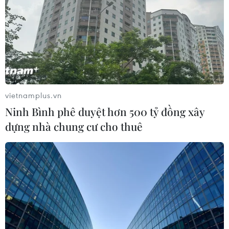
Giá vàng trong nước tiếp tục tăng,
SJC lên ngưỡng 143,3 triệu đồng mỗi
lượng
06/08/2026 02:12
vietnamplus.vn
Triều Tiên mở đường bay Bình
Ninh Bình phê duyệt hơn 500 tỷ đồng xây
Nhưỡng-Wonsan Kalma thúc đẩy du
dựng nhà chung cư cho thuê
lịch
06/08/2026 02:05
Giá vàng ngày 6/8: Bảng giá tại các
công ty vàng bạc đá quý
06/08/2026 01:54