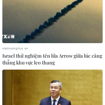
(TTXVN/Vietnam+)
vietnamplus.vn
Israel thử nghiệm tên lửa Arrow giữa lúc căng
thẳng khu vực leo thang
#Dải Gaza
#Lệnh ngừng bắn ở Gaza
#Xung đột leo thang
#Kinh tế toàn cầu
Israel
Palestine