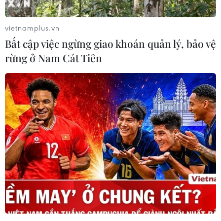
vietnamplus.vn
Bất cập việc ngừng giao khoán quản lý, bảo vệ
rừng ở Nam Cát Tiên
Anh cân nhắc gửi quân đến Gaza hỗ trợ
cung cấp viện trợ nhân đạo
27/04/2024 23:02
Dự kiến, hàng chục nghìn tấn hàng viện trợ sẽ được
chuyển từ đảo Cyprus thông qua một bến tàu tạm thời
tại cảng Ashdod của Israel.tới Gaza để ngăn chặn nguy
cơ xảy ra nạn đói ở đây.