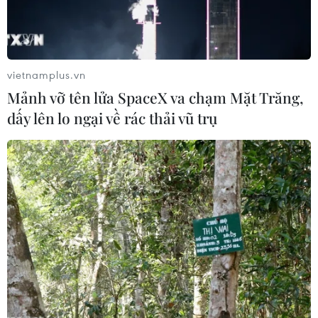
trình hòa bình 15 điểm ở Dải Gaza
Phong trào Hamas nêu điều kiện giải giáp toàn
diện
vietnamplus.vn
Mảnh vỡ tên lửa SpaceX va chạm Mặt Trăng,
dấy lên lo ngại về rác thải vũ trụ
TIN LIÊN QUAN