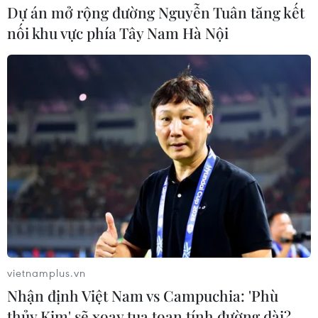
Dự án mở rộng đường Nguyễn Tuân tăng kết
nối khu vực phía Tây Nam Hà Nội
Xung đột Hamas-Israel: Saudi Arabia tổ
chức vòng đàm phán về Gaza vào tuần tới
vietnamplus.vn
Nhận định Việt Nam vs Campuchia: 'Phù
26/04/2024 01:31
thủy Kim' sẽ xoay tua toan tính đường dài?