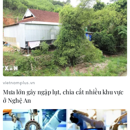
vietnamplus.vn
Mưa lớn gây ngập lụt, chia cắt nhiều khu vực
ở Nghệ An