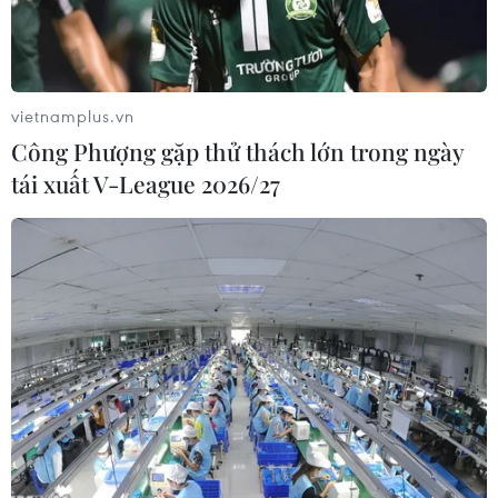
vietnamplus.vn
Công Phượng gặp thử thách lớn trong ngày
tái xuất V-League 2026/27
Người dân nhận hàng viện trợ nhân đạo tại Dải Gaza. (Ảnh:
AFP/TTXVN)
Ngày 28/4, Bộ trưởng Tài chính Saudi Arabia,
ông Mohammed al-Jadaan, đã kêu gọi những nỗ
lực nhằm đảm bảo ổn định ở khu vực Trung