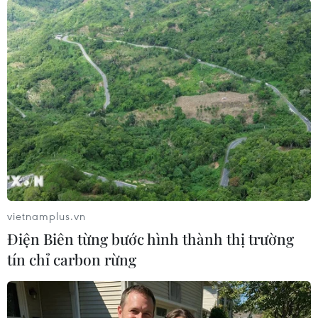
#Dải Gaza
#Người tị nạn Palestine
#Khủng hoảng nhân đạo
#Bom mìn
#Bạo lực
Palestine
vietnamplus.vn
Theo dõi VietnamPlus
Điện Biên từng bước hình thành thị trường
tín chỉ carbon rừng
XUNG ĐỘT ISRAEL-HAMAS