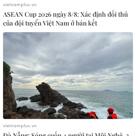
vietnamplus.vn
ASEAN Cup 2026 ngày 8/8: Xác định đối thủ
của đội tuyển Việt Nam ở bán kết
vietnamplus.vn
Đà Nẵng: Sóng cuốn 4 người tại Mũi Nghê, 3