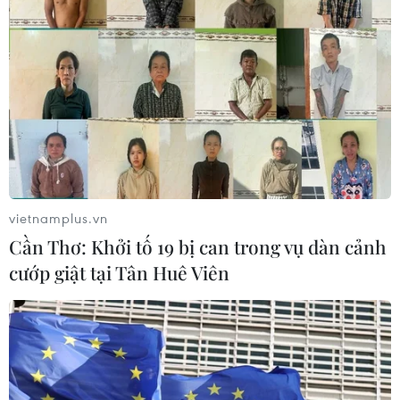
Iran tuyên bố chưa đạt đủ điều kiện
để mở lại eo biển Hormuz
03/08/2026 15:59
Làn sóng người Israel di cư ra nước
ngoài vẫn ở mức kỷ lục
vietnamplus.vn
03/08/2026 11:32
Cần Thơ: Khởi tố 19 bị can trong vụ dàn cảnh
cướp giật tại Tân Huê Viên
Tín hiệu tích cực đối với tiến trình
phục hồi kinh tế của Syria
03/08/2026 07:22