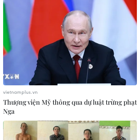
Israel và Hội đồng Hòa bình thảo
luận giải giáp vũ khí tại Gaza
04/08/2026 05:06
Iran đề xuất thành lập liên minh an
ninh giữa các nước Hồi giáo trong
khu vực
vietnamplus.vn
04/08/2026 03:21
Thượng viện Mỹ thông qua dự luật trừng phạt
Nga
Iran ra điều kiện gì với Mỹ
trước khi mở lại Eo biển Hormuz?
03/08/2026 16:12