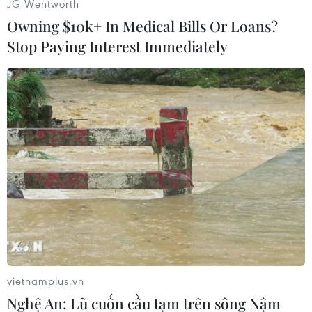
JG Wentworth
Trong khi đó, cuộc khủng hoảng nhân đạo ở
Owning $10k+ In Medical Bills Or Loans?
Gaza cũng là mối quan tâm của nhiều tổ chức
Stop Paying Interest Immediately
quốc tế. Hôm 24/4, Cơ quan Liên hợp quốc về
cứu trợ người tị nạn Palestine (UNRWA) đã kêu
gọi 1,2 tỷ USD viện trợ nhằm xoa dịu cuộc
khủng hoảng nhân đạo tại đây.
Người đứng đầu UNRWA, ông Philippe
Lazzarini đã nhấn mạnh mức độ nghiêm trọng
của tình hình, cho biết thiệt hại do xung đột tại
Gaza ở quy mô lớn trong khi bạo lực vẫn tiếp
diễn./.
Xung đột Hamas-Israel:
vietnamplus.vn
UNRWA kêu gọi viện trợ
Nghệ An: Lũ cuốn cầu tạm trên sông Nậm