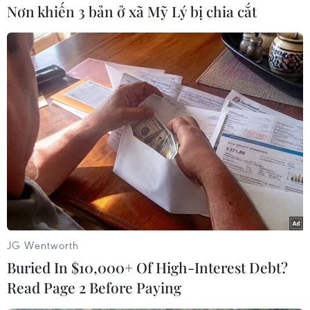
1,2 tỷ USD cho Dải Gaza và
Nơn khiến 3 bản ở xã Mỹ Lý bị chia cắt
Bờ Tây
Theo UNRWA, khoản viện trợ 1,2 tỷ USD nhằm triển
khai các nỗ lực nhân đạo cho đến cuối năm nay
để hỗ trợ khoảng 1,7 triệu người ở Dải Gaza bị
ảnh hưởng do xung đột và hơn 200.000 người ở
Bờ Tây.
(TTXVN/Vietnam+)
JG Wentworth
Buried In $10,000+ Of High-Interest Debt?
Read Page 2 Before Paying