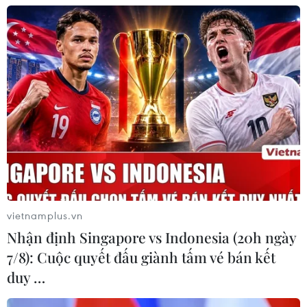
04/08/2026 22:42
Iran-Oman đàm phán thiết lập tuyến
hàng hải mới qua eo biển Hormuz
04/08/2026 22:42
Cố vấn quân sự Iran tiết lộ
sốc, tuyên bố hàng trăm binh sĩ Mỹ
đã thiệt mạng
vietnamplus.vn
04/08/2026 15:51
Nhận định Singapore vs Indonesia (20h ngày
7/8): Cuộc quyết đấu giành tấm vé bán kết
Liban và Israel nối lại đàm phán trực
duy …
tiếp về giải giáp Hezbollah
04/08/2026 14:56