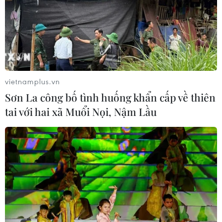
Syria: Nổ xe buýt gần thủ đô
Damascus khiến 2 người chết và 13
người bị thương
07/08/2026 00:50
vietnamplus.vn
Lực lượng Houthi tấn công quân đội
Sơn La công bố tình huống khẩn cấp về thiên
Yemen, ít nhất 45 binh sỹ thương
tai với hai xã Muổi Nọi, Nậm Lầu
vong
06/08/2026 23:57
Xung đột Israel-Hamas: Ít nhất 300
trẻ em thiệt mạng trong 300 ngày
qua
06/08/2026 22:56