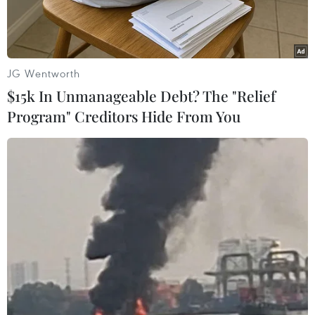
JG Wentworth
$15k In Unmanageable Debt? The "Relief
Program" Creditors Hide From You
Những tòa nhà bị phá hủy sau cuộc không kích của Israel
xuống thành phố Deir el-Balah, Dải Gaza, ngày 24/4. (Ảnh:
THX/TTXVN)
Ngày 26/4, ông Pehr Lodhammar - quan chức
cấp cao Cơ quan hành động bom mìn của Liên