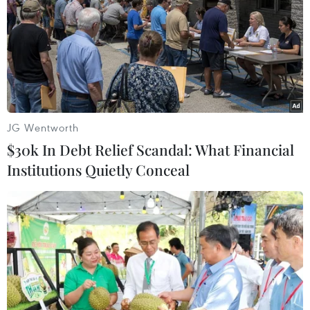
Theo Bloomberg, Saudi Arabia, UAE và Qatar đã phát
đi tín hiệu rằng họ sẵn sàng hỗ trợ tài chính cho việc tái
thiết Gaza nếu Israel chấp nhận đàm phán về quy chế
nhà nước của Palestine.
JG Wentworth
$30k In Debt Relief Scandal: What Financial
Institutions Quietly Conceal