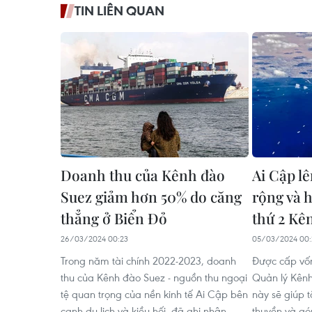
TIN LIÊN QUAN
Doanh thu của Kênh đào
Ai Cập l
Suez giảm hơn 50% do căng
rộng và 
thẳng ở Biển Đỏ
thứ 2 Kê
26/03/2024 00:23
05/03/2024 00:
Trong năm tài chính 2022-2023, doanh
Được cấp vố
thu của Kênh đào Suez - nguồn thu ngoại
Quản lý Kên
tệ quan trọng của nền kinh tế Ai Cập bên
này sẽ giúp 
cạnh du lịch và kiều hối, đã ghi nhận
thuyền và g