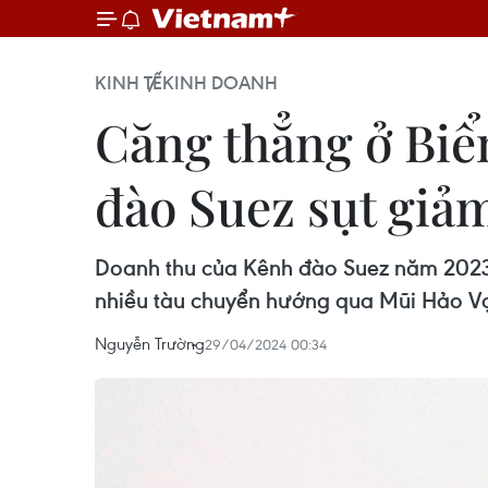
KINH TẾ
KINH DOANH
Căng thẳng ở Biể
đào Suez sụt giả
Doanh thu của Kênh đào Suez năm 2023
nhiều tàu chuyển hướng qua Mũi Hảo Vọ
Nguyễn Trường
29/04/2024 00:34