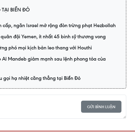
TẠI BIỂN ĐỎ
 cấp, ngăn Israel mở rộng đòn trừng phạt Hezbollah
 quân đội Yemen, ít nhất 45 binh sỹ thương vong
ng phó mọi kịch bản leo thang với Houthi
b Al Mandeb giảm mạnh sau lệnh phong tỏa của
 gọi hạ nhiệt căng thẳng tại Biển Đỏ
GỬI BÌNH LUẬN