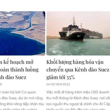
ên kế hoạch mở
Khối lượng hàng hóa vận
hoàn thành luồng
chuyển qua Kênh đào Suez
nh đào Suez
giảm tới 55%
21
24/02/2024 03:22
n toàn bộ bởi Cơ quan
Việc mất đi hàng trăm triệu USD doanh
h đào Suez, dự án mở rộng
thu mỗi tháng từ Kênh đào Suez, nơi vố
tăng khả năng tiếp nhận tàu
tạo nguồn thu ngoại tệ chính cho Ai Cậ
óp phần giảm tắc nghẽn
khiến quốc gia Bắc Phi này càng gặp