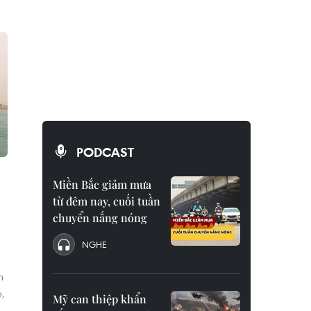
PODCAST
Miền Bắc giảm mưa
từ đêm nay, cuối tuần
chuyển nắng nóng
NGHE
n
p,
Mỹ can thiệp khẩn