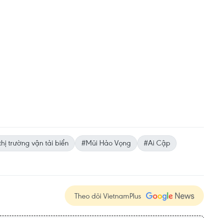
thị trường vận tải biển
#Mũi Hảo Vọng
#Ai Cập
Theo dõi VietnamPlus