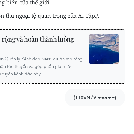
 biển của thế giới.
 thu ngoại tệ quan trọng của Ai Cập./.
 rộng và hoàn thành luồng
an Quản lý Kênh đào Suez, dự án mở rộng
nhận tàu thuyền và góp phần giảm tắc
 tuyến kênh đào này.
(TTXVN/Vietnam+)