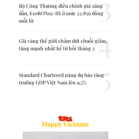
Bộ Công Thương điều chỉnh giá xăng
dầu, E10RON95-III ở mức 22.859 đồng
mỗi lít
Giá vàng thế giới chấm dứt chuỗi giảm,
tăng mạnh nhất kể từ hồi tháng 2
Standard Chartered nâng dự báo tăng
trưởng GDP Việt Nam lên 9,5%