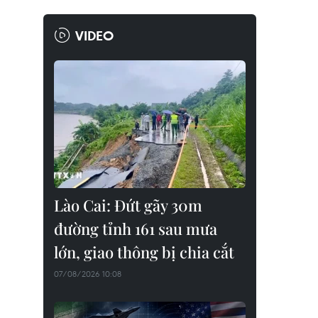
VIDEO
Lào Cai: Đứt gãy 30m
đường tỉnh 161 sau mưa
lớn, giao thông bị chia cắt
07/08/2026 10:08