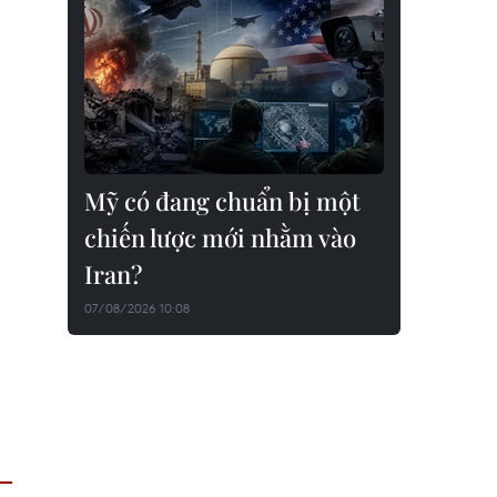
Mỹ có đang chuẩn bị một
chiến lược mới nhằm vào
Iran?
07/08/2026 10:08