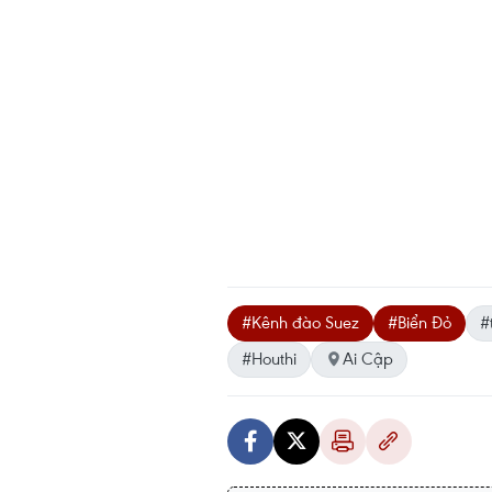
#Kênh đào Suez
#Biển Đỏ
#
#Houthi
Ai Cập