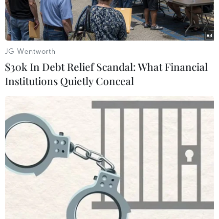
JG Wentworth
$30k In Debt Relief Scandal: What Financial
Institutions Quietly Conceal
Các phương tiện xếp hàng dài chờ qua cửa khẩu Bobrowniki
sau khi Ba Lan đóng cửa khẩu này, ngày 13/11/2021. (Ảnh:
AFP/TTXVN)
Ngày 17/2, Belarus thông báo hạn chế các xe tải
Ba Lan tiếp cận lãnh thổ nước này và trục xuất
một nhân viên liên lạc sau khi Warsaw quyết