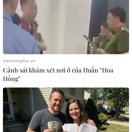
nước này cho biết Ba Lan đã hoàn thành xây
dựng hàng rào biên giới với Belarus nhằm ngăn
chặn tình trạng nhập cư trái phép.
Trong chia sẻ đăng trên mạng xã hội Twitter,
Giám đốc An ninh quốc gia Ba Lan Stanislaw
Zaryn viết: “Biên giới Ba Lan được bảo vệ tốt
nhất ở châu Âu hiện nay.”
vietnamplus.vn
Cảnh sát khám xét nơi ở của Huấn "Hoa
Hồng"