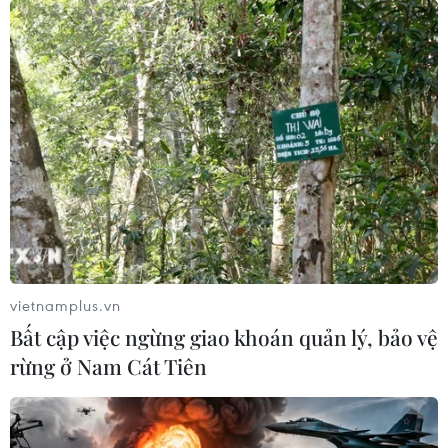
Ukraine bắt đầu xây dựng bức tường dọc
vietnamplus.vn
biên giới với Belarus
Bất cập việc ngừng giao khoán quản lý, bảo vệ
12/11/2022 12:21
rừng ở Nam Cát Tiên
Công trình bao gồm một tường bêtông, hào và hàng rào
thép gai đang được triển khai xây dựng tại các vùng
Volyn, Rivne và Zhytomyr ở miền Bắc Ukraine tiếp giáp