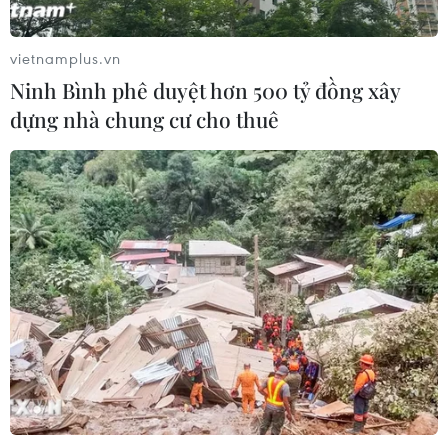
Ba Lan thảo luận việc thành lập căn
cứ quân sự thường trực với Mỹ
vietnamplus.vn
06/08/2026 00:06
Ninh Bình phê duyệt hơn 500 tỷ đồng xây
dựng nhà chung cư cho thuê
Liên hợp quốc: Xung đột Ukraine trải
qua tháng đẫm máu nhất
05/08/2026 23:47
Đức điều tra vụ UAV gắn thuốc nổ
xuất hiện tại sân bay
05/08/2026 23:43
Bất ổn địa chính trị kìm hãm tăng