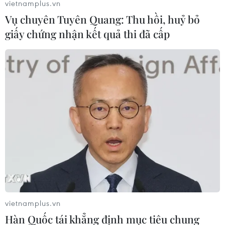
vietnamplus.vn
#Danh sách trừng phạt
#Xe tải chở hàng
Ba Lan
Vụ chuyên Tuyên Quang: Thu hồi, huỷ bỏ
Belarus
giấy chứng nhận kết quả thi đã cấp
Theo dõi VietnamPlus
TIN LIÊN QUAN
vietnamplus.vn
Hàn Quốc tái khẳng định mục tiêu chung