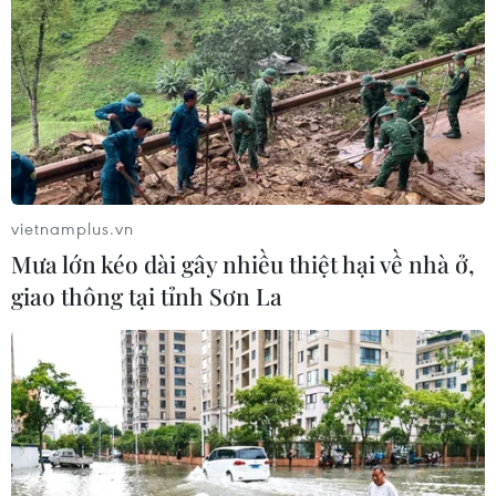
29/01/2023 07:09
Theo danh sách được Hội đồng An ninh và quốc phòng
Ukraine công bố, các công ty bị trừng phạt chủ yếu hoạt
động trong lĩnh vực vận tải hàng hóa, cho thuê phương
tiện và sản xuất hóa chất.
vietnamplus.vn
Mưa lớn kéo dài gây nhiều thiệt hại về nhà ở,
giao thông tại tỉnh Sơn La