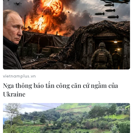
với Belarus.
vietnamplus.vn
Nga thông báo tấn công căn cứ ngầm của
Ukraine
Ukraine công bố trừng phạt 182 công ty
của Nga và Belarus