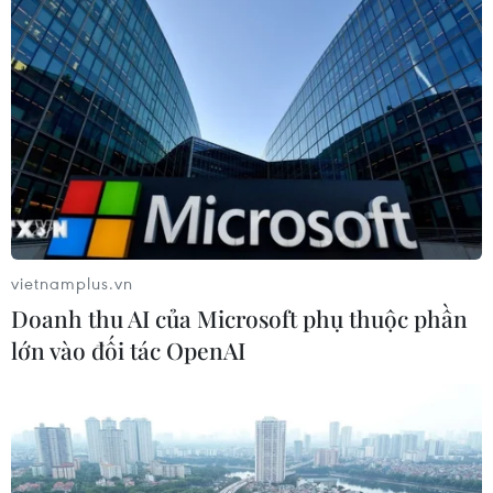
Vì sao Google khiến Mỹ và
EU đối đầu về chủ quyền số?
04/08/2026 04:13
Máy bay chở khách nội địa đầu tiên
của Nga hoàn tất chuyến bay thử
vietnamplus.vn
nghiệm
Doanh thu AI của Microsoft phụ thuộc phần
04/08/2026 01:25
lớn vào đối tác OpenAI
Bí mật sau những chung cư không
niên hạn ở Pháp
04/08/2026 01:03