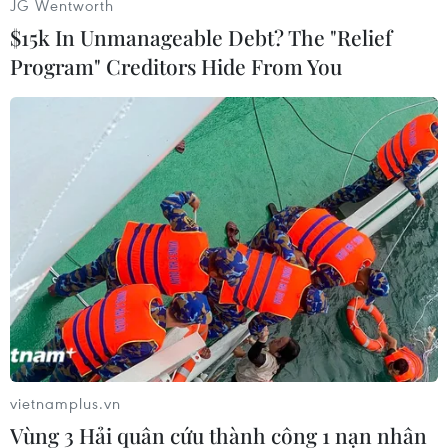
JG Wentworth
Thổ Nhĩ Kỳ
$15k In Unmanageable Debt? The "Relief
Program" Creditors Hide From You
Theo dõi VietnamPlus
TIN CÙNG CHUYÊN MỤC
Vùng 3 Hải quân cứu thành công 1
nạn nhân bị sóng cuốn tại Mũi Nghê
08/08/2026 08:43
vietnamplus.vn
Vùng 3 Hải quân cứu thành công 1 nạn nhân