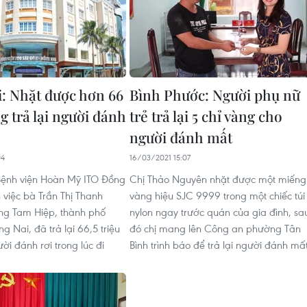
: Nhặt được hơn 66
Bình Phước: Người phụ nữ
g trả lại người đánh
trẻ trả lại 5 chỉ vàng cho
người đánh mất
04
16/03/2021 15:07
Bệnh viện Hoàn Mỹ ITO Đồng
Chị Thảo Nguyên nhặt được một miếng
 việc bà Trần Thị Thanh
vàng hiệu SJC 9999 trong một chiếc túi
ng Tam Hiệp, thành phố
nylon ngay trước quán của gia đình, sa
g Nai, đã trả lại 66,5 triệu
đó chị mang lên Công an phường Tân
i đánh rơi trong lúc đi
Bình trình báo để trả lại người đánh mất