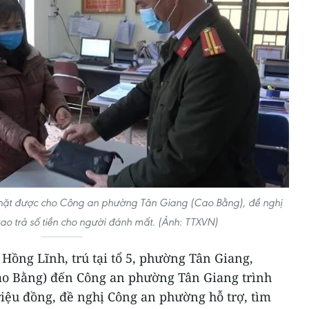
 nhặt được cho Công an phường Tân Giang (Cao Bằng), đề nghị
ao trả số tiền cho người đánh mất. (Ảnh: TTXVN)
Hồng Lĩnh, trú tại tổ 5, phường Tân Giang,
ao Bằng) đến Công an phường Tân Giang trình
riệu đồng, đề nghị Công an phường hỗ trợ, tìm