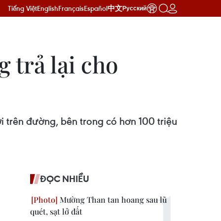
Tiếng Việt
English
Français
Español
中文
Русский
 trả lại cho
i trên đường, bên trong có hơn 100 triệu
ĐỌC NHIỀU
Mường Than tan hoang sau lũ
quét, sạt lở đất