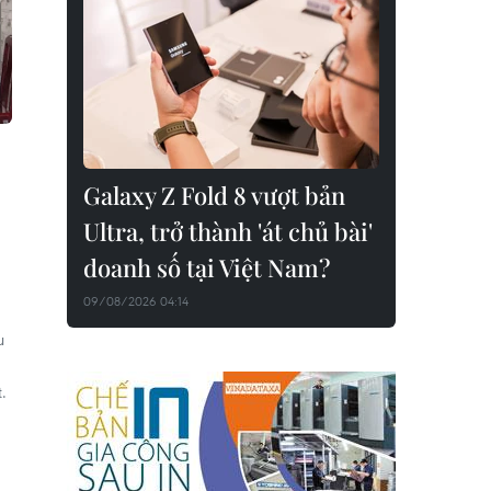
Galaxy Z Fold 8 vượt bản
Ultra, trở thành 'át chủ bài'
doanh số tại Việt Nam?
09/08/2026 04:14
u
.