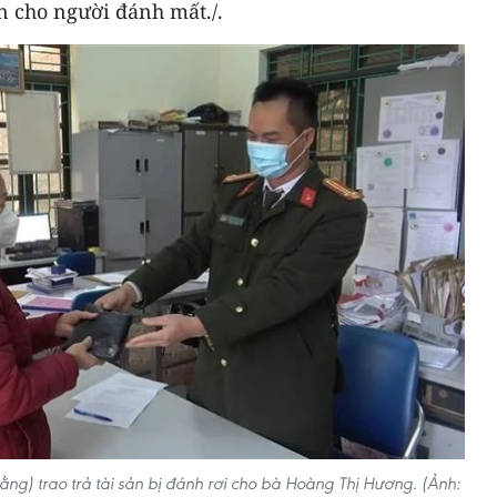
sản cho người đánh mất./.
) trao trả tài sản bị đánh rơi cho bà Hoàng Thị Hương. (Ảnh: