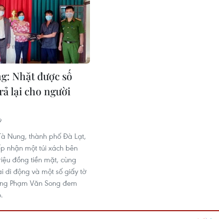
: Nhặt được số
trả lại cho người
9
à Nung, thành phố Đà Lạt,
p nhận một túi xách bên
riệu đồng tiền mặt, cùng
i di động và một số giấy tờ
 ông Phạm Văn Song đem
.