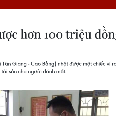
ợc hơn 100 triệu đồng
i Tân Giang - Cao Bằng) nhặt được một chiếc ví rơ
i tài sản cho người đánh mất.