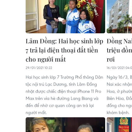
Lâm Đồng: Hai học sinh lớp
Đồng Nai
7 trả lại điện thoại đắt tiền
triệu đồn
cho người mất
rơi
29/01/2021 10:22
16/03/2021 04:
Hai học sinh lớp 7 Trường Phổ thông Dân
Ngày 16/3, 
tộc nội trú Lạc Dương, tỉnh Lâm Đồng
Nai xác nhận
nhặt được chiếc điện thoại iPhone 11 Pro
Hoa, ở phườ
Max trên vỉa hè đường Lang Biang và
Biên Hòa, Đồn
đến để nhờ cơ quan công an trả lại
đồng cho ngườ
người mất.
khám bệnh.