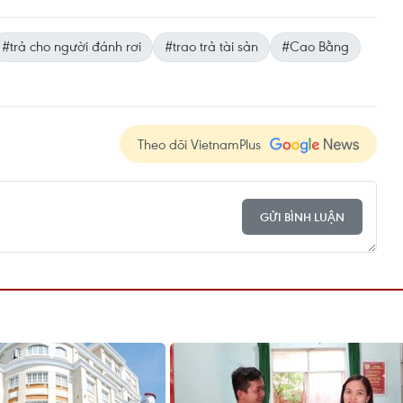
#trả cho người đánh rơi
#trao trả tài sản
#Cao Bằng
Theo dõi VietnamPlus
GỬI BÌNH LUẬN