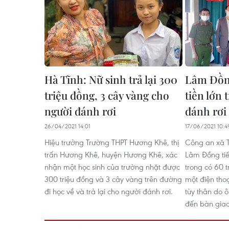
Hà Tĩnh: Nữ sinh trả lại 300
Lâm Đồng
triệu đồng, 3 cây vàng cho
tiền lớn 
người đánh rơi
đánh rơi
26/04/2021 14:01
17/06/2021 10:4
Hiệu trưởng Trường THPT Hương Khê, thị
Công an xã T
trấn Hương Khê, huyện Hương Khê, xác
Lâm Đồng tiế
nhận một học sinh của trường nhặt được
trong có 60 t
300 triệu đồng và 3 cây vàng trên đường
một điện thoạ
đi học về và trả lại cho người đánh rơi.
tùy thân do
đến bàn giao