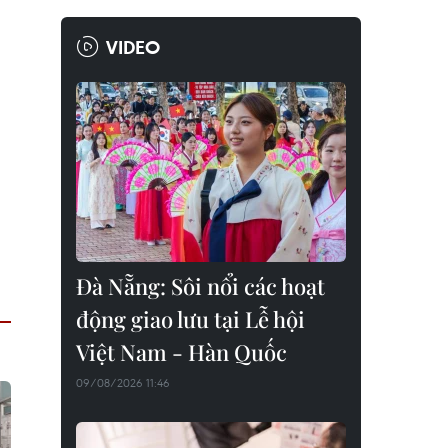
VIDEO
Đà Nẵng: Sôi nổi các hoạt
động giao lưu tại Lễ hội
Việt Nam - Hàn Quốc
09/08/2026 11:46