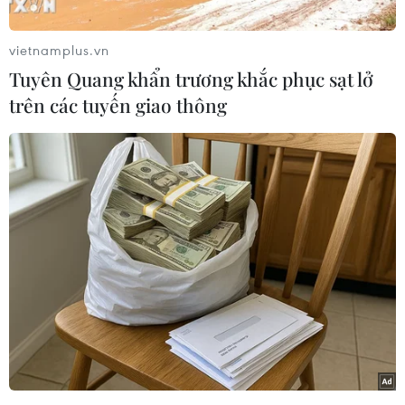
vietnamplus.vn
Tuyên Quang khẩn trương khắc phục sạt lở
trên các tuyến giao thông
Khu vực quanh “mũi Rồng” có nhiều tảng đá mang hình thù
những con thú đang nằm, ngồi canh giữ cửa biển lạch Quèn.
(Ảnh: Xuân Tiến/TTXVN)