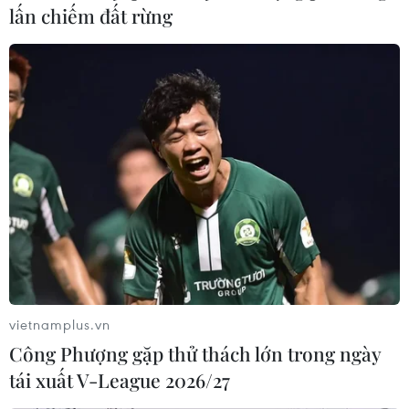
lấn chiếm đất rừng
Nghệ An: Hàng tấn ngao, vạng giấy, sò
biển dạt trắng bãi biển Diễn Châu
20/09/2024 13:23
Trên bờ biển, người dân chia nhau thành tốp nhỏ để
nhặt, phân loại ngao, vạng giấy, sò biển mà sóng đã
đánh dạt lên bờ trong đêm hôm trước. Thời tiết có mưa
và gió biển thổi khá mạnh.
vietnamplus.vn
Công Phượng gặp thử thách lớn trong ngày
tái xuất V-League 2026/27