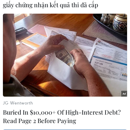
biển tạo nên vẻ đẹp đặc trưng của biển Quỳnh. (Ảnh: Xuân
giấy chứng nhận kết quả thi đã cấp
Tiến/TTXVN)
Nổi bật ở biển Quỳnh là hệ thống núi đá thiên tạo nằm ngay sát
JG Wentworth
mép biển quanh năm sóng vỗ. (Ảnh: Xuân Tiến/TTXVN)
Buried In $10,000+ Of High-Interest Debt?
Read Page 2 Before Paying