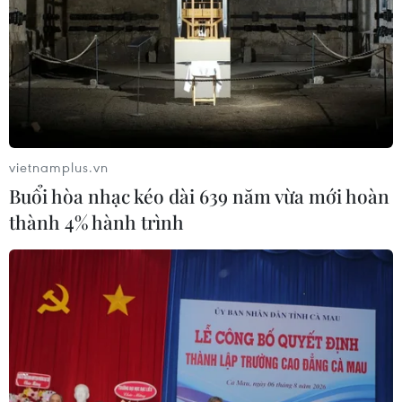
Xem thêm
CƠ QUAN CHỦ QUẢN: THÔNG TẤN XÃ VIỆT NAM
vietnamplus.vn
Tổng Biên tập: TRẦN TIẾN DUẨN
Buổi hòa nhạc kéo dài 639 năm vừa mới hoàn
Phó Tổng Biên tập: NGUYỄN THỊ TÁM, KHÚC THANH
thành 4% hành trình
THỦY
Sở hữu trí tuệ
Quy định sử dụng
RSS
Hỗ trợ
Ngôn ngữ
TTXVN
Dịch vụ tin
Quảng cáo