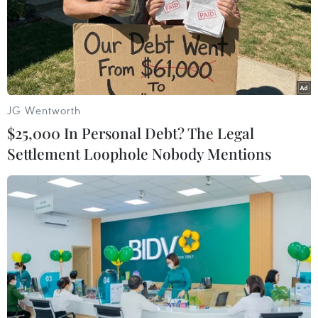
JG Wentworth
$25,000 In Personal Debt? The Legal
Settlement Loophole Nobody Mentions
Biển Quỳnh có nhiều dải núi đá mang hình dáng khác nhau,
vươn mình ra biển khơi tạo nên địa hình, địa mạo và cảnh quan
biển, rừng, núi khá độc đáo. (Ảnh: Xuân Tiến/TTXVN)
(TTXVN/Vietnam+)