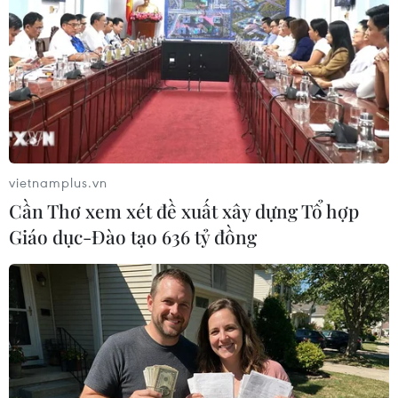
Thuyền đánh cá của ngư dân Quỳnh Lưu ra khơi men theo các
rặng núi đá. (Ảnh: Xuân Tiến/TTXVN)
vietnamplus.vn
Cần Thơ xem xét đề xuất xây dựng Tổ hợp
Giáo dục-Đào tạo 636 tỷ đồng
Nhìn chân núi của danh thắng núi Rồng, biển Quỳnh nổi bật với
khung cảnh thiên nhiên nguyên sơ, bình yên. (Ảnh: Xuân
Tiến/TTXVN)