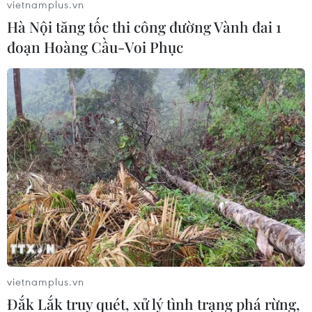
vietnamplus.vn
Hà Nội tăng tốc thi công đường Vành đai 1
Hoành Sơn - bãi biển hoang
đoạn Hoàng Cầu-Voi Phục
sơ, tuyệt đẹp ở Hà Tĩnh
05/07/2024 08:12
Biển Hoành Sơn nằm ngay dưới chân con Đèo Ngang
nổi tiếng, thuộc địa phận xã Kỳ Nam, thị xã Kỳ Anh, tỉnh
Hà Tĩnh. (Nguồn: Vietnam+)
vietnamplus.vn
Đắk Lắk truy quét, xử lý tình trạng phá rừng,