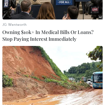
JG Wentworth
Owning $10k+ In Medical Bills Or Loans?
Stop Paying Interest Immediately
Dải núi đá mang hình một chiếc móng Rồng vươn ra biển.
(Ảnh: Xuân Tiến/TTXVN)