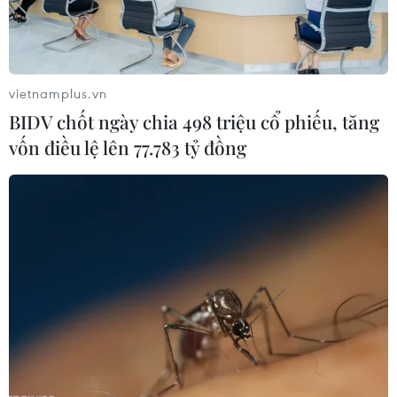
vietnamplus.vn
BIDV chốt ngày chia 498 triệu cổ phiếu, tăng
vốn điều lệ lên 77.783 tỷ đồng
#Vẻ đẹp hoang sơ của biển Quỳnh
#biển Quỳnh
#Nghệ An
Nghệ An