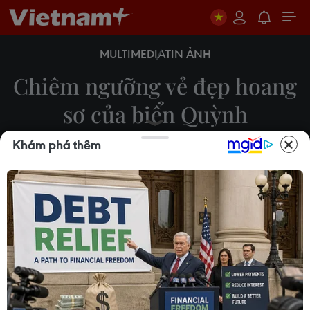
MULTIMEDIA
TIN ẢNH
Chiêm ngưỡng vẻ đẹp hoang
sơ của biển Quỳnh
Khám phá thêm
10/03/2025 08:20
Chạy dọc 7 xã của huyện Quỳnh Lưu, Nghệ An,
biển Quỳnh có vẻ đẹp kết hợp giữa núi, biển, sông
và lạch, với bờ cát mịn, nước biển trong xanh cùng
cảnh sắc thiên nhiên thơ mộng, bình yên.