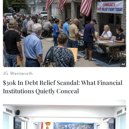
Thuyền đánh cá của ngư dân đi qua hang Mắt Rồng trên
đường về lạch Quèn. (Ảnh: Xuân Tiến/TTXVN)
JG Wentworth
$30k In Debt Relief Scandal: What Financial
Institutions Quietly Conceal