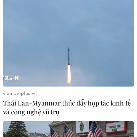
Ngư dân làng biển các xã ven biển Quỳnh khai thác hải sản
ven bờ. (Ảnh: Xuân Tiến/TTXVN)
vietnamplus.vn
Thái Lan-Myanmar thúc đẩy hợp tác kinh tế
và công nghệ vũ trụ