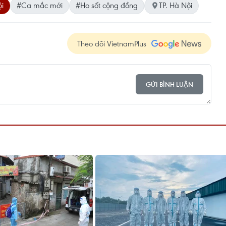
ội
#Ca mắc mới
#Ho sốt cộng đồng
TP. Hà Nội
Theo dõi VietnamPlus
GỬI BÌNH LUẬN