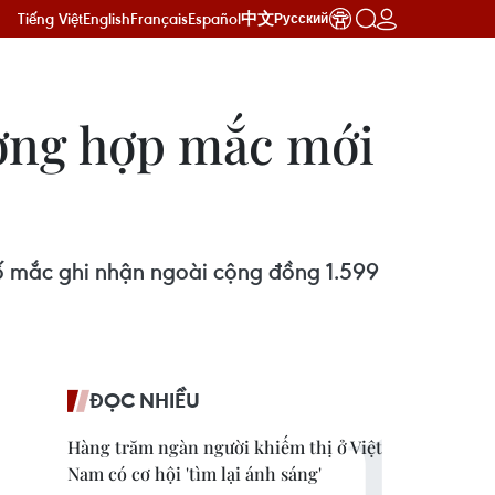
Tiếng Việt
English
Français
Español
中文
Русский
ường hợp mắc mới
số mắc ghi nhận ngoài cộng đồng 1.599
ĐỌC NHIỀU
Hàng trăm ngàn người khiếm thị ở Việt
Nam có cơ hội 'tìm lại ánh sáng'