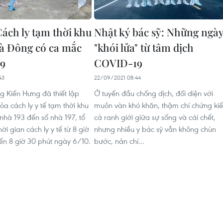
Cách ly tạm thời khu
Nhật ký bác sỹ: Những ngà
à Đông có ca mắc
"khói lửa" từ tâm dịch
9
COVID-19
43
22/09/2021 08:44
 Kiến Hưng đã thiết lập
Ở tuyến đầu chống dịch, đối diện với
a cách ly y tế tạm thời khu
muôn vàn khó khăn, thậm chí chứng ki
nhà 193 đến số nhà 197, tổ
cả ranh giới giữa sự sống và cái chết,
ời gian cách ly y tế từ 8 giờ
nhưng nhiều y bác sỹ vẫn không chùn
n 8 giờ 30 phút ngày 6/10.
bước, nản chí...