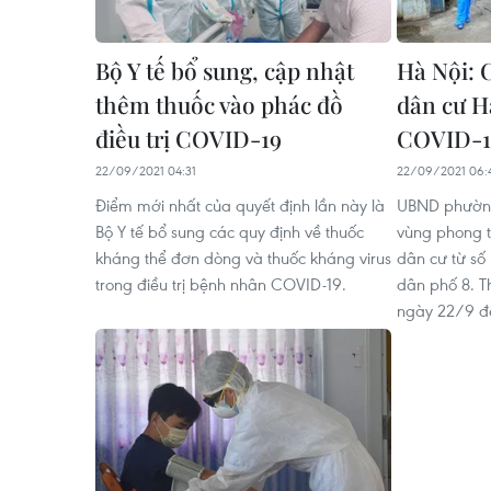
Bộ Y tế bổ sung, cập nhật
Hà Nội: 
thêm thuốc vào phác đồ
dân cư H
điều trị COVID-19
COVID-1
22/09/2021 04:31
22/09/2021 06:
Điểm mới nhất của quyết định lần này là
UBND phường
Bộ Y tế bổ sung các quy định về thuốc
vùng phong tỏ
kháng thể đơn dòng và thuốc kháng virus
dân cư từ số 
trong điều trị bệnh nhân COVID-19.
dân phố 8. Th
ngày 22/9 đế