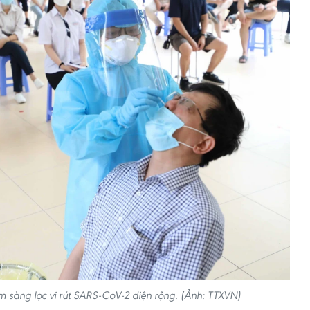
m sàng lọc vi rút SARS-CoV-2 diện rộng. (Ảnh: TTXVN)