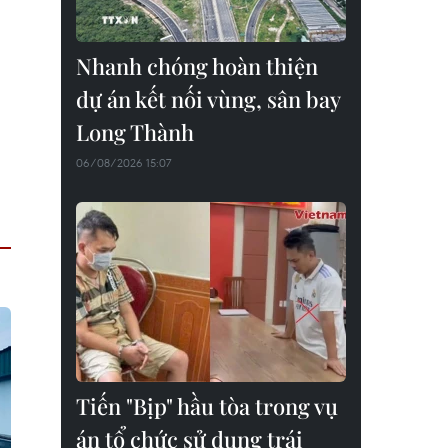
Nhanh chóng hoàn thiện
dự án kết nối vùng, sân bay
Long Thành
06/08/2026 15:07
Tiến "Bịp" hầu tòa trong vụ
án tổ chức sử dụng trái