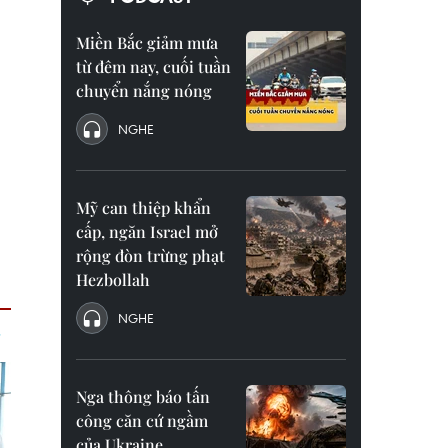
Miền Bắc giảm mưa
từ đêm nay, cuối tuần
chuyển nắng nóng
NGHE
Mỹ can thiệp khẩn
cấp, ngăn Israel mở
rộng đòn trừng phạt
Hezbollah
NGHE
Nga thông báo tấn
công căn cứ ngầm
của Ukraine