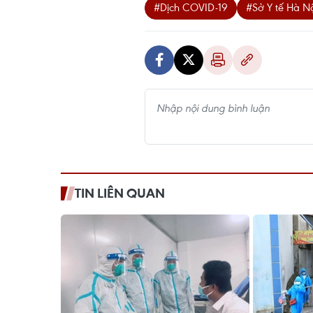
#Dịch COVID-19
#Sở Y tế Hà N
TIN LIÊN QUAN