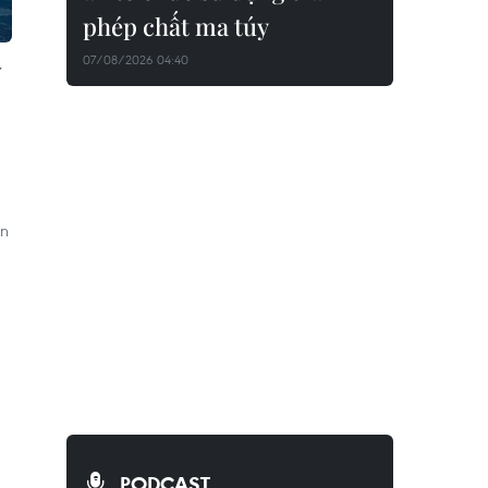
phép chất ma túy
07/08/2026 04:40
y
ến
PODCAST