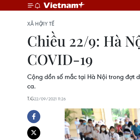
XÃ HỘI
Y TẾ
Chiều 22/9: Hà N
COVID-19
Cộng dồn số mắc tại Hà Nội trong đợt d
ca.
T.G
22/09/2021 11:26