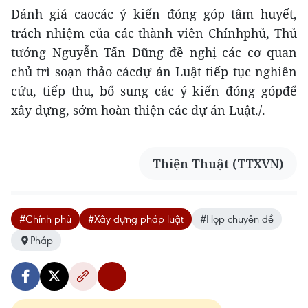
Đánh giá caocác ý kiến đóng góp tâm huyết,
trách nhiệm của các thành viên Chínhphủ, Thủ
tướng Nguyễn Tấn Dũng đề nghị các cơ quan
chủ trì soạn thảo cácdự án Luật tiếp tục nghiên
cứu, tiếp thu, bổ sung các ý kiến đóng gópđể
xây dựng, sớm hoàn thiện các dự án Luật./.
Thiện Thuật (TTXVN)
#Chính phủ
#Xây dựng pháp luật
#Họp chuyên đề
Pháp