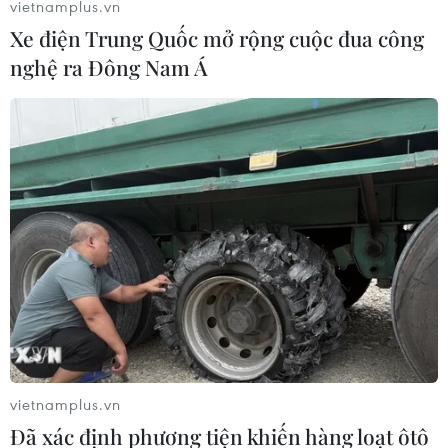
vietnamplus.vn
Xe điện Trung Quốc mở rộng cuộc đua công
nghệ ra Đông Nam Á
#Hà Nội
#Nông nghiệp
#Kinh tế tuần hoàn
#Khoa học
#Công nghệ
TP. Hà Nội
Theo dõi VietnamPlus
vietnamplus.vn
Đã xác định phương tiện khiến hàng loạt ôtô