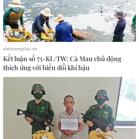
vietnamplus.vn
Kết luận số 75-KL/TW: Cà Mau chủ động
thích ứng với biến đổi khí hậu
Kinh tế tuần hoàn - nhiệm vụ ưu tiên
trong phát triển của Việt Nam
05/02/2023 08:16
Nối tiếp chủ đề phát triển kinh tế tuần hoàn, bài viết
dưới đây đề cập đến việc tiếp tục hoàn thiện chính
sách, pháp luật về lĩnh vực này là vô cùng cần thiết.