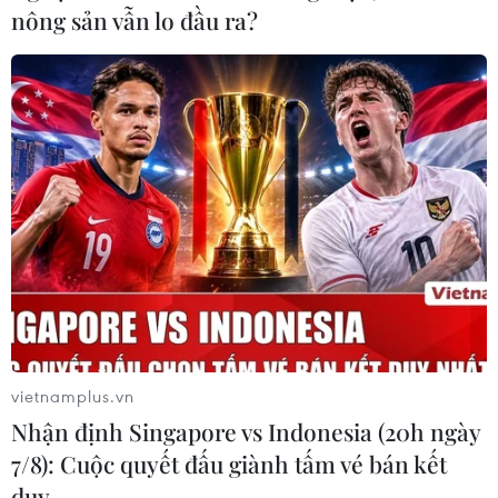
nông sản vẫn lo đầu ra?
vietnamplus.vn
Nhận định Singapore vs Indonesia (20h ngày
7/8): Cuộc quyết đấu giành tấm vé bán kết
duy …