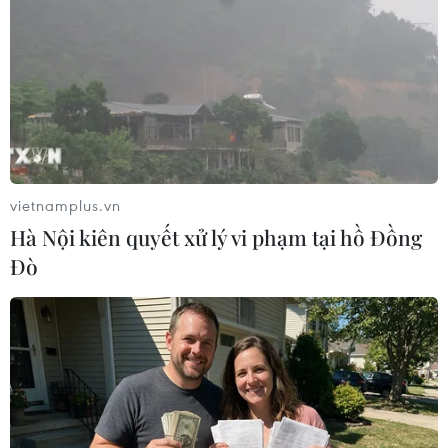
nghiệp đầu tư vào chăn nuôi theo chuỗi khép
kín, ứng dụng công nghệ cao.
Tiến sĩ Võ Trọng Thành, đại diện Cục Chăn nuôi
cho rằng phát triển chăn nuôi theo mô hình
kinh tế tuần hoàn là việc triển khai các loại
hình, phương thức, công nghệ chăn nuôi gắn
với giảm tiêu hao nguyên liệu đầu vào, hạn chế
vietnamplus.vn
phát thải đầu ra, xử lý tối ưu chất thải chăn nuôi
Hà Nội kiên quyết xử lý vi phạm tại hồ Đồng
làm đầu vào cho trồng trọt, chăn nuôi thủy sản
Đò
và lâm nghiệp.
Chất thải chăn nuôi, phụ phẩm nông nghiệp là
nguồn tài nguyên quý cần khai thác hiệu quả.
Việc xử lý và tái sử dụng chất thải chăn nuôi,
phụ phẩm nông nghiệp là trách nhiệm chung
của toàn xã hội, góp phần bảo vệ, tái sinh môi