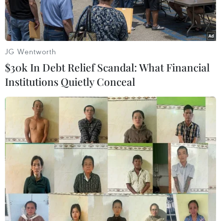
xuất.
JG Wentworth
$30k In Debt Relief Scandal: What Financial
Institutions Quietly Conceal
Một mô hình kinh tế tuần hoàn trong chăn nuôi. (Nguồn:
Vietnam+)
Để ngành nông nghiệp phát triển ổn định, bền
vững và ổn định nguồn cung-cầu trong nước,