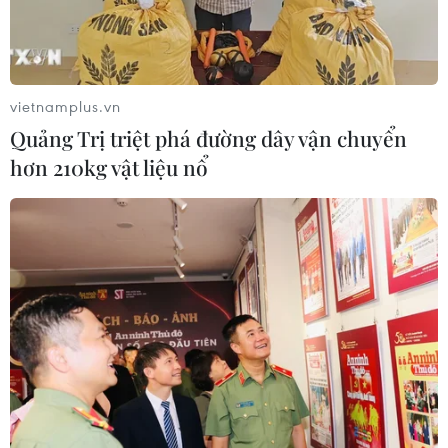
vietnamplus.vn
Quảng Trị triệt phá đường dây vận chuyển
hơn 210kg vật liệu nổ
Việt Nam có thể tham gia Nền tảng về
kinh tế tuần hoàn của EU
01/03/2023 03:04