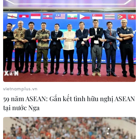
vietnamplus.vn
59 năm ASEAN: Gắn kết tình hữu nghị ASEAN
tại nước Nga