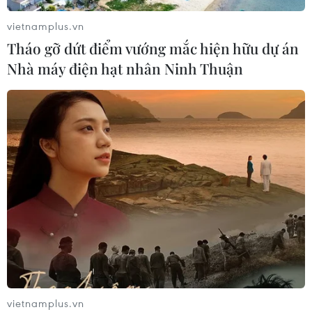
vietnamplus.vn
Tháo gỡ dứt điểm vướng mắc hiện hữu dự án
Chuyên gia quốc tế đánh giá tích cực
Nhà máy điện hạt nhân Ninh Thuận
về tiền đồng của Việt Nam
07/08/2026 12:46
Phép thử sức chống chịu của kinh tế
ASEAN
07/08/2026 12:35
Thuế polysilicon: Doanh nghiệp Hàn
Quốc tại Mỹ có lợi thế
07/08/2026 12:17
vietnamplus.vn