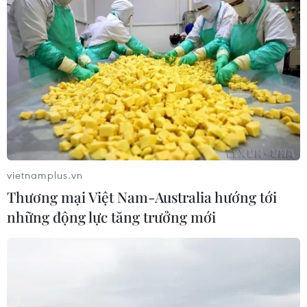
Phát triển thị trường carbon, thúc đẩy
kinh tế tuần hoàn
06/01/2023 04:12
Phát triển thị trường carbon được coi là nguồn lực hữu
hiệu và khả thi để giúp Việt Nam đạt được mục tiêu trở
thành quốc gia thu nhập cao vào năm 2045 và đạt phát
vietnamplus.vn
thải ròng bằng "0" vào năm 2050.
Thương mại Việt Nam-Australia hướng tới
những động lực tăng trưởng mới