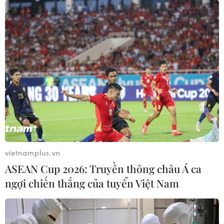
năng lực về kinh tế tuần hoàn’
22/12/2022 10:25
Các doanh nghiệp đã chia sẻ các mô hình kinh tế tuần
hoàn như: Mô hình bao bì thân thiện với môi trường; mô
hình xử lý nước thải tuần hoàn; mua bán lại sản phẩm
thời trang đã qua sử dụng,...
vietnamplus.vn
ASEAN Cup 2026: Truyền thông châu Á ca
ngợi chiến thắng của tuyển Việt Nam