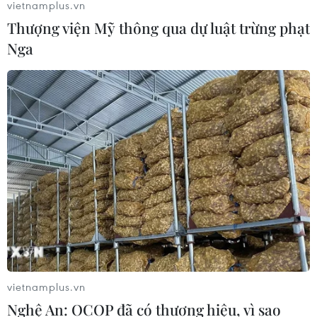
vietnamplus.vn
Thượng viện Mỹ thông qua dự luật trừng phạt
Nga
vietnamplus.vn
Nghệ An: OCOP đã có thương hiệu, vì sao