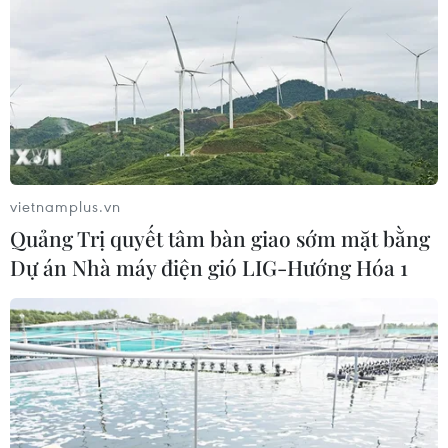
Kinh tế tuần hoàn - nhiệm vụ ưu tiên
vietnamplus.vn
trong phát triển của Việt Nam
Quảng Trị quyết tâm bàn giao sớm mặt bằng
05/02/2023 04:51
Dự án Nhà máy điện gió LIG-Hướng Hóa 1
Kinh tế tuần hoàn đang được Việt Nam xem là một ưu
tiên trong giai đoạn tiếp theo của phát triển đất nước,
phóng viên TTXVN xin giới thiệu chùm 2 bài về liên
quan đến nội dung này.