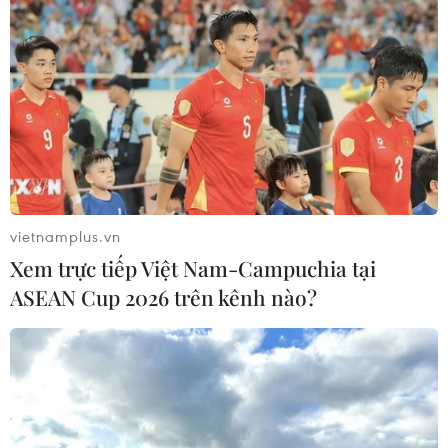
vietnamplus.vn
Xem trực tiếp Việt Nam-Campuchia tại
ASEAN Cup 2026 trên kênh nào?
TIN CÙNG CHUYÊN MỤC
Dữ liệu việc làm Mỹ mở thêm dư địa