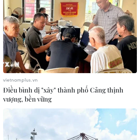
khoảng 200km về phía Bắc với sức gió mạnh nhất giật
cấp 8.
vietnamplus.vn
Điều bình dị "xây" thành phố Cảng thịnh
vượng, bền vững