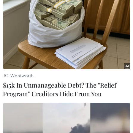
phòng tránh, ứng phó.
Tổ chức trực ban nghiêm túc, thường xuyên báo
cáo về Ban Chỉ đạo Ban Chỉ đạo Trung ương về
phòng chống thiên tai và Văn phòng Ủy ban
Quốc gia Ứng phó sự cố thiên tai và Tìm kiếm
cứu nạn.
Theo bản tin của Trung tâm Dự báo Khí tượng
Thủy văn Trung ương, từ sáng 17/11, vùng áp
JG Wentworth
thấp trên khu vực quần đảo Trường Sa đã mạnh
$15k In Unmanageable Debt? The "Relief
lên thành áp thấp nhiệt đới.
Program" Creditors Hide From You
Hồi 4 giờ sáng 17/11, vị trí tâm áp thấp nhiệt đới
ở vào khoảng 10,0 độ Vĩ Bắc; 113,5 độ Kinh
Đông, cách đảo Trường Sa khoảng 240km về
phía Đông Đông Bắc. Sức gió mạnh nhất vùng