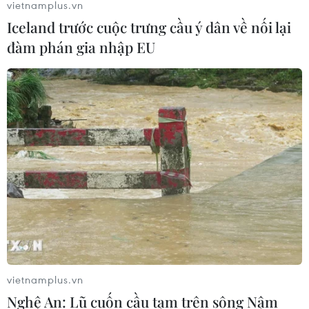
vietnamplus.vn
Iceland trước cuộc trưng cầu ý dân về nối lại
đàm phán gia nhập EU
TIN CÙNG CHUYÊN MỤC
Trung Quốc nâng mức ứng phó khẩn
cấp với bão Dolphin
08/08/2026 07:10
vietnamplus.vn
Nghệ An: Lũ cuốn cầu tạm trên sông Nậm