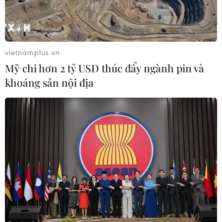
vietnamplus.vn
Mỹ chi hơn 2 tỷ USD thúc đẩy ngành pin và
TIN LIÊN QUAN
khoáng sản nội địa