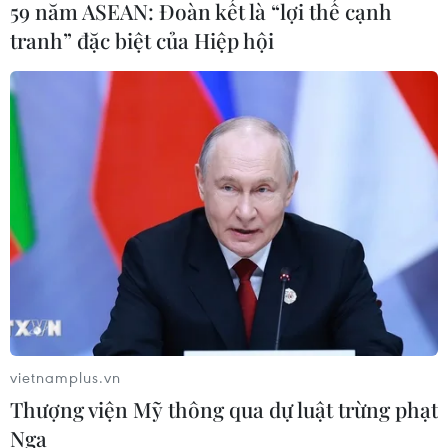
59 năm ASEAN: Đoàn kết là “lợi thế cạnh
tranh” đặc biệt của Hiệp hội
Kiểm soát rác thải từ nguồn - Giải
pháp bảo vệ kênh rạch TP Hồ Chí
Minh trong mùa mưa
07/08/2026 04:47
Miền Bắc giảm mưa từ đêm
nay, cuối tuần chuyển nắng nóng
07/08/2026 04:41
Xuất hiện áp thấp nhiệt đới trên khu
vực vịnh Bắc Bộ
vietnamplus.vn
07/08/2026 03:54
Thượng viện Mỹ thông qua dự luật trừng phạt
Nga