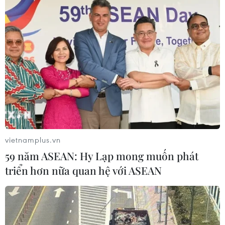
Kế hoạch hành động phòng, chống
bão, lũ, thiên tai cực đoan và biến đổi
khí hậu
06/08/2026 23:00
Xem thêm
vietnamplus.vn
59 năm ASEAN: Hy Lạp mong muốn phát
CƠ QUAN CHỦ QUẢN: THÔNG TẤN XÃ VIỆT NAM
triển hơn nữa quan hệ với ASEAN
Tổng Biên tập: TRẦN TIẾN DUẨN
Phó Tổng Biên tập: NGUYỄN THỊ TÁM, KHÚC THANH
THỦY