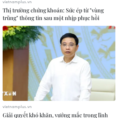
vietnamplus.vn
Thị trường chứng khoán: Sức ép từ "vùng
trũng" thông tin sau một nhịp phục hồi
Phòng chống hạn hán, xâm nhập mặn
trong mùa khô 2018-2019
16/11/2018 12:42
Ban Chỉ đạo Trung ương về phòng chống thiên tai yêu
cầu thực hiện các giải pháp phòng, chống hạn hán,
thiếu nước, xâm nhập mặn mùa khô 2018-2019.
vietnamplus.vn
Giải quyết khó khăn, vướng mắc trong lĩnh