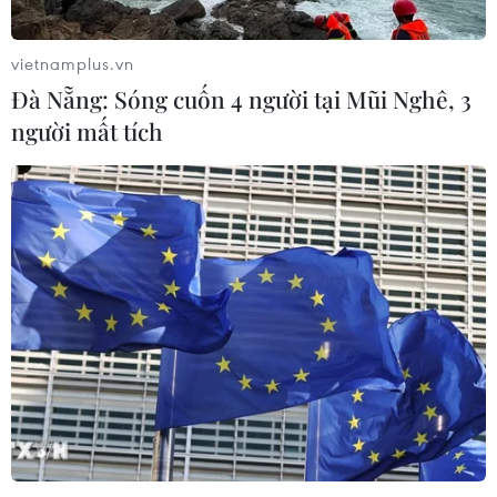
vietnamplus.vn
Đà Nẵng: Sóng cuốn 4 người tại Mũi Nghê, 3
người mất tích