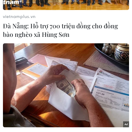
cứu nạn đã ban hành Công điện số 55.
Công điện được gửi tới Ban Chỉ huy Phòng
vietnamplus.vn
chống thiên tai và Tìm kiếm cứu nạn các tỉnh,
Đà Nẵng: Hỗ trợ 700 triệu đồng cho đồng
thành phố từ Bình Định đến Kiên Giang; Ban
bào nghèo xã Hùng Sơn
Chỉ huy Phòng chống thiên tai và Tìm kiếm cứu
nạn các Bộ Quốc phòng, Giao thông Vận tải,
Ngoại giao, Tài nguyên và Môi trường, Thông
tin và Truyền thông, Nông nghiệp và Phát triển
nông thôn; Thông tấn xã Việt Nam, Đài Truyền
hình Việt Nam, Đài tiếng nói Việt Nam, Hệ
thống Đài Thông tin duyên hải.
Để chủ động ứng phó với áp thấp nhiệt đới và
mưa lớn diện rộng, Ban Chỉ đạo Trung ương về
phòng chống thiên đề nghị Ban Chỉ huy Phòng
chống thiên tai và Tìm kiếm cứu các bộ, ngành,