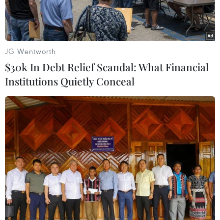
JG Wentworth
$30k In Debt Relief Scandal: What Financial
Institutions Quietly Conceal
Tàu thuyền neo đậu tránh áp thấp nhiệt đới. (Ảnh minh họa.
Nguồn: TTXVN)
Ngày 17/11, Văn phòng Ban Chỉ đạo Trung ương
về phòng chống thiên tai và Văn phòng Ủy ban
Quốc gia Ứng phó sự cố thiên tai và Tìm kiếm