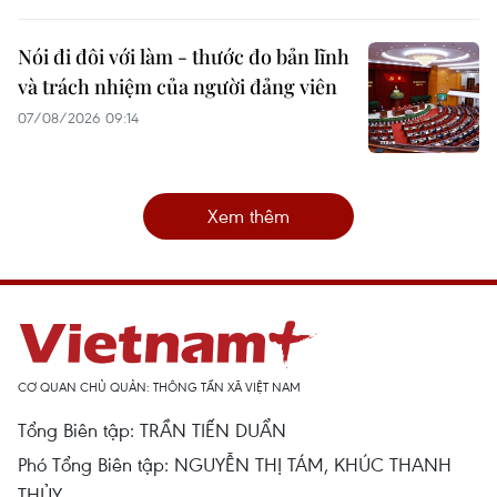
Nói đi đôi với làm - thước đo bản lĩnh
và trách nhiệm của người đảng viên
07/08/2026 09:14
Xem thêm
CƠ QUAN CHỦ QUẢN: THÔNG TẤN XÃ VIỆT NAM
Tổng Biên tập: TRẦN TIẾN DUẨN
Phó Tổng Biên tập: NGUYỄN THỊ TÁM, KHÚC THANH
THỦY