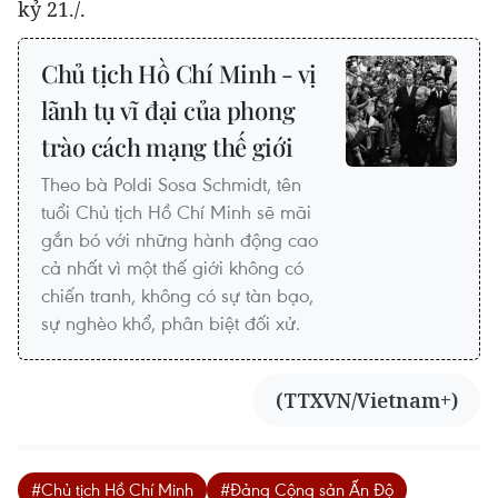
kỷ 21./.
Chủ tịch Hồ Chí Minh - vị
lãnh tụ vĩ đại của phong
trào cách mạng thế giới
Theo bà Poldi Sosa Schmidt, tên
tuổi Chủ tịch Hồ Chí Minh sẽ mãi
gắn bó với những hành động cao
cả nhất vì một thế giới không có
chiến tranh, không có sự tàn bạo,
sự nghèo khổ, phân biệt đối xử.
(TTXVN/Vietnam+)
#Chủ tịch Hồ Chí Minh
#Đảng Cộng sản Ấn Độ