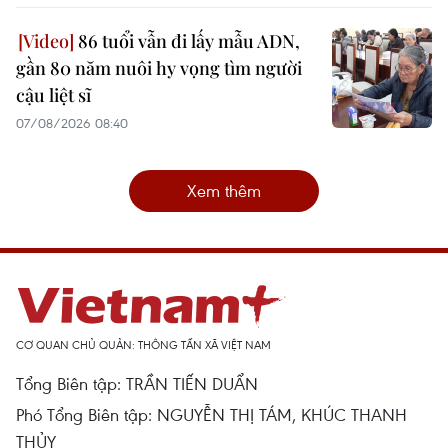
86 tuổi vẫn đi lấy mẫu ADN,
gần 80 năm nuôi hy vọng tìm người
cậu liệt sĩ
07/08/2026 08:40
Xem thêm
CƠ QUAN CHỦ QUẢN: THÔNG TẤN XÃ VIỆT NAM
Tổng Biên tập: TRẦN TIẾN DUẨN
Phó Tổng Biên tập: NGUYỄN THỊ TÁM, KHÚC THANH
THỦY