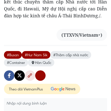
kết thúc chuyến thăm cấp Nhà nước tới Hàn
Quốc, đi Hawaii, Mỹ dự Hội nghị cấp cao Diễn
đàn hợp tác kinh tế châu Á-Thái BìnhDương./.
(TTXVN/Vietnam+)
#Busan
#Hur Nam Sik
#Thăm cấp nhà nước
#Container
Hàn Quốc
Theo dõi VietnamPlus