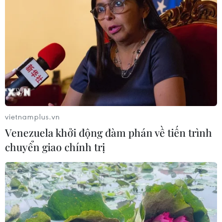
cú sốc kép
24/07/2026 00:42
Chứng khoán châu Á tăng điểm nhờ
làn sóng gom cổ phiếu công nghệ
23/07/2026 09:40
vietnamplus.vn
Venezuela khởi động đàm phán về tiến trình
Xem thêm
chuyển giao chính trị
CƠ QUAN CHỦ QUẢN: THÔNG TẤN XÃ VIỆT NAM