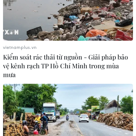
của nhóm cổ phiếu AI
05/08/2026 00:37
Tỷ phú Jeff Bezos bán 15 triệu cổ
phiếu Amazon trị giá hơn 4 tỷ USD
vietnamplus.vn
04/08/2026 23:29
Kiểm soát rác thải từ nguồn - Giải pháp bảo
vệ kênh rạch TP Hồ Chí Minh trong mùa
mưa
Phố Wall lập đỉnh lịch sử khi giá dầu
lao dốc mạnh
04/08/2026 00:59
Thị trường chứng khoán thế giới:
Nhà đầu tư chấp chới