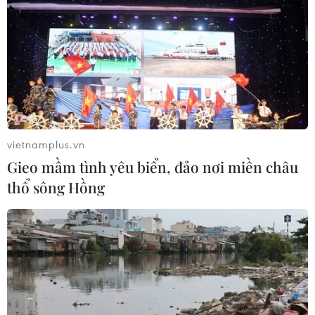
nhờ đà hồi phục của cổ phiếu công
nghệ
05/08/2026 11:00
Thị trường IPO Đông Nam Á nửa đầu
năm 2026: Giá trị tăng, số lượng giảm
05/08/2026 10:07
vietnamplus.vn
Gieo mầm tình yêu biển, đảo nơi miền châu
thổ sông Hồng
Doanh thu hậu IPO tăng vọt, cổ
phiếu SpaceX vẫn rớt giá do "đốt
tiền" cho AI
05/08/2026 06:51
Phố Wall lập kỷ lục mới nhờ đà tăng