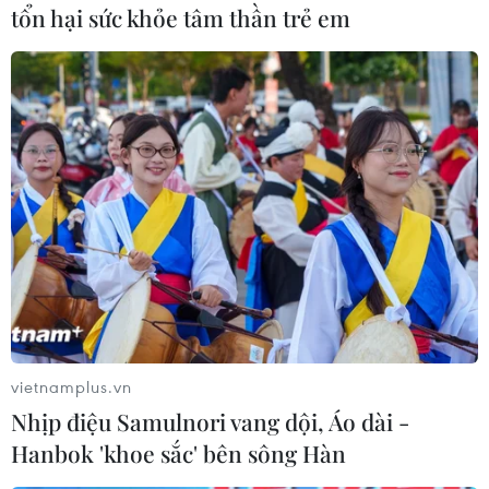
chươngtrình nới lỏng định lượng - cũng như
tổn hại sức khỏe tâm thần trẻ em
làm gia tăng khả năng sớm tăng lãi suất
củaFED. Tuy nhiên, các nhà đầu tư hiện vẫn còn
hết sức thận trọng về tình hình khắcphục hậu
quả tại nhà máy điện hạt nhân Fukushima./.
Thùy Chi (TTXVN/Vietnam+)
vietnamplus.vn
Nhịp điệu Samulnori vang dội, Áo dài -
Hanbok 'khoe sắc' bên sông Hàn