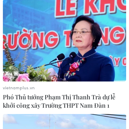
#Châu Á
#Thị trường
#Giao dịch
#Chứng khoán
Nhật Bản
Theo dõi VietnamPlus
vietnamplus.vn
Phó Thủ tướng Phạm Thị Thanh Trà dự lễ
khởi công xây Trường THPT Nam Đàn 1
TIN CÙNG CHUYÊN MỤC