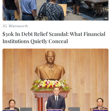
JG Wentworth
$30k In Debt Relief Scandal: What Financial
Institutions Quietly Conceal
(Nguồn: DES)
Cuộc bầu cử Quốc hội Mỹ giữa nhiệm kỳ vừa kết
thúc với việc đảng Dân chủ và Cộng hòa chia
nhau kiểm soát hai viện. Không ít người Mỹ kỳ