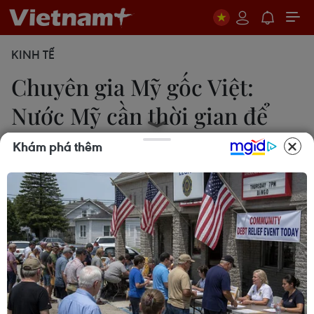
KINH TẾ
Chuyên gia Mỹ gốc Việt:
Nước Mỹ cần thời gian để
vượt qua khủng hoảng
Khám phá thêm
Hải Vân-Hoài Thanh
13/11/2018 10:34
Tiến sỹ Mỹ gốc Việt Vũ Quang Việt nhận định nước
Mỹ đang lâm vào một cuộc khủng hoảng trong
nội bộ chính trị, chia rẽ sắc tộc và tình trạng này
bắt nguồn từ vấn đề kinh tế.