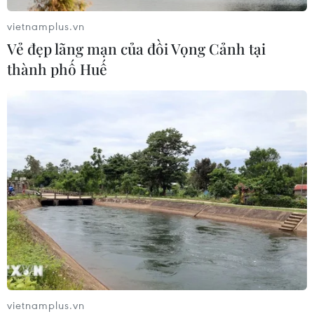
vietnamplus.vn
Vẻ đẹp lãng mạn của đồi Vọng Cảnh tại
Mỹ chi hơn 2 tỷ USD thúc đẩy ngành
thành phố Huế
pin và khoáng sản nội địa
08/08/2026 08:16
Thị trường chứng khoán: Sức ép từ
"vùng trũng" thông tin sau một nhịp
phục hồi
08/08/2026 08:04
Điện Biên từng bước hình thành thị
trường tín chỉ carbon rừng
08/08/2026 06:50
vietnamplus.vn