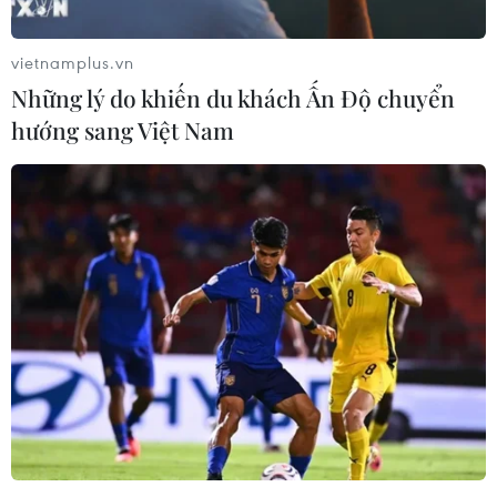
trước đây là 3% thì hiện chỉ còn 2%. Trong
trường hợp năng suất lao động của Mỹ tiếp tục
vietnamplus.vn
giảm, tăng trưởng của nền kinh tế số một thế
Những lý do khiến du khách Ấn Độ chuyển
giới nhiều nhất cũng chỉ đạt 2%, chưa nói tới
hướng sang Việt Nam
mức 6 -7% như Tổng thống Trump kỳ vọng.
Ngoài ra, nếu căng thẳng thương mại Mỹ-Trung
leo thang, kinh tế Mỹ sẽ tiếp tục đi xuống vì các
công ty sẽ không nhập được hàng nguyên liệu,
sản xuất sẽ gặp khó khăn, trong khi việc nhập
hàng của các nước khác thay thế Trung Quốc
không thể thực hiện trong "một sớm một chiều."
Do đó, chuyên gia này nhận định kinh tế Mỹ sẽ
không thể khá hơn hiện tại, ít nhất là trong 2
năm tới./.