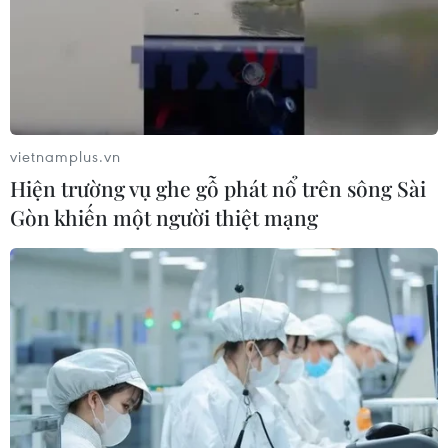
Nghị sỹ người Đức của Nghị viện châu Âu Helmut
Scholz cho rằng chiến thắng của phe Dân chủ trong
cuộc bầu cử giữa nhiệm kỳ thể hiện sự phản đối của cử
tri đối với đương kim Tổng thống Mỹ Donald Trump.
vietnamplus.vn
Hiện trường vụ ghe gỗ phát nổ trên sông Sài
Gòn khiến một người thiệt mạng