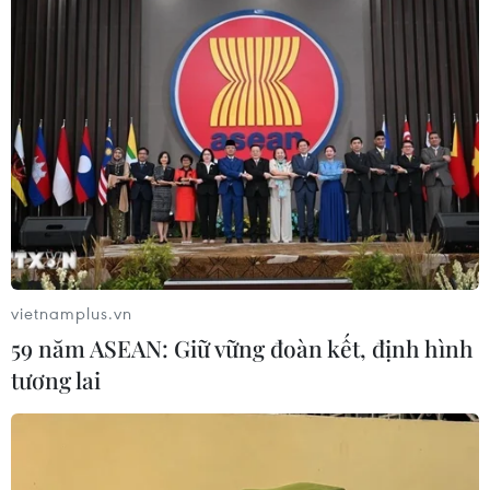
Nghệ An: OCOP đã có thương hiệu,
vì sao nông sản vẫn lo đầu ra?
08/08/2026 03:28
Quảng Trị quyết tâm bàn giao sớm
mặt bằng Dự án Nhà máy điện gió
LIG-Hướng Hóa 1
08/08/2026 02:33
vietnamplus.vn
59 năm ASEAN: Giữ vững đoàn kết, định hình
tương lai
Chủ tịch Quốc hội dự kỷ
niệm 70 năm Ngày truyền thống lực
lượng Cảnh sát kinh tế
08/08/2026 01:59