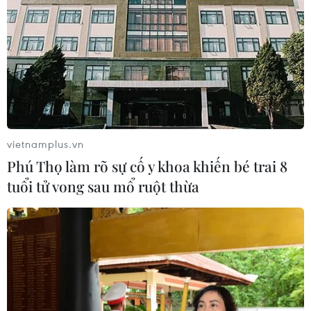
vietnamplus.vn
Phú Thọ làm rõ sự cố y khoa khiến bé trai 8
tuổi tử vong sau mổ ruột thừa