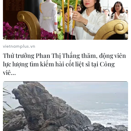
TIN CÙNG CHUYÊN MỤC
Thị trường vaccine thế giới chuyển
vietnamplus.vn
hướng sang người cao tuổi
Thứ trưởng Phan Thị Thắng thăm, động viên
08/08/2026 15:01
lực lượng tìm kiếm hài cốt liệt sĩ tại Công
viê…
Việt Nam là điểm đến hấp dẫn với
doanh nghiệp bán dẫn hàng đầu của
Mỹ
08/08/2026 13:45
Chuyên gia Nhật Bản nói Việt Nam