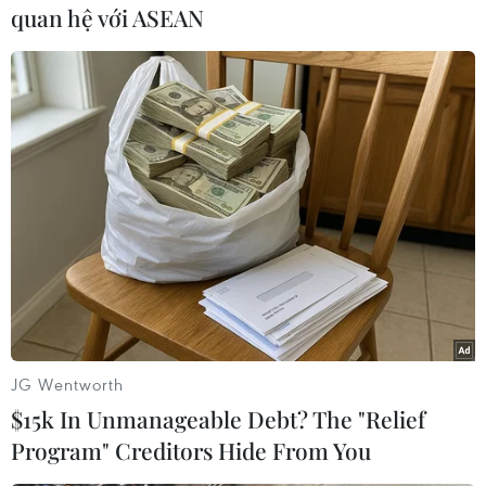
Theo ông Vũ Quang Việt, sở dĩ tỷ phú Trump
quan hệ với ASEAN
thắng cử và trở thành Tổng thống Mỹ là bởi ông
đã nhìn ra vấn đề trên và đưa phương châm đối
đầu với Trung Quốc, tạo việc làm cho người Mỹ
vào chương trình nghị sự trong nhiệm kỳ của
mình. Điều này phần nào lý giải cho việc trong
cuộc bầu cử vừa qua, có rất nhiều người trước
đây ủng hộ đảng Dân chủ nhưng giờ đã quay ra
ủng hộ cho đảng Cộng hòa.
Tuy nhiên, chuyên gia này vẫn bày tỏ hoài nghi
về triển vọng Quốc hội mới có thể giúp nước Mỹ
vượt qua khủng hoảng hiện tại. Ông viện dẫn
JG Wentworth
việc chính sách giảm thuế doanh nghiệp xuống
$15k In Unmanageable Debt? The "Relief
khoảng 25% của Tổng thống Trump nhằm cạnh
Program" Creditors Hide From You
tranh với các công ty nước ngoài mặc dù là
bước đi phù hợp, song điều này đồng nghĩa các