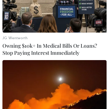
Đánh giá về vấn đề kinh tế, ông Vũ Quang Việt
cho rằng mặc dù hiện hầu hết các cử tri Mỹ đều
hài lòng với các chỉ số của nền kinh tế đầu tàu
thế giới, song thực tế nền kinh tế Mỹ đã phát
triển theo chiều hướng đi lên kể từ thời Tổng
JG Wentworth
thống tiền nhiệm Barack Obama.
Owning $10k+ In Medical Bills Or Loans?
Trước khi ông Trump đắc cử, tỷ lệ thất nghiệp
Stop Paying Interest Immediately
của Mỹ đã giảm và các chỉ số kinh tế đã tốt lên
và đây là kết quả của cả một quá trình kéo dài
từ thời Tổng thống Obama.
Trong thời gian tới, chuyên gia này cho rằng
nền kinh tế Mỹ sẽ không có thay đổi nào đột
biến cũng như khó có thể khả quan hơn hiện
nay, thậm chí có thể ngày càng giảm xuống.