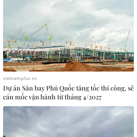
vietnamplus.vn
Dự án Sân bay Phú Quốc tăng tốc thi công, sẽ
Bầu cử giữa kỳ Mỹ: Cử tri rất quan tâm
cán mốc vận hành từ tháng 4/2027
vấn đề chăm sóc sức khỏe
07/11/2018 02:27
Chăm sóc sức khỏe và nhập cư là những vấn đề được
cử tri Mỹ quan tâm hàng đầu trong ngày bầu cử Quốc
hội giữa nhiệm kỳ 6/11.