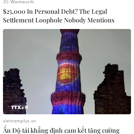
JG Wentworth
hoảng trong nội bộ chính trị, chia rẽ sắc tộc và
$25,000 In Personal Debt? The Legal
tình trạng này bắt nguồn từ vấn đề kinh tế.
Settlement Loophole Nobody Mentions
Hiện Mỹ lại đang phải đối đầu với Trung Quốc
trong mặt trận kinh tế.
[Bầu cử giữa kỳ Mỹ: Rào cản nghị trình kinh
tế của Tổng thống Trump]
Thực tế cho thấy việc Mỹ, quốc gia phát triển,
nhập nhiều mặt hàng từ Trung Quốc, nước đang
phát triển để đáp ứng nhu cầu tiêu dùng trong
nước với mức thuế nhập khẩu rất thấp cùng
nhiều ưu đãi khác đã giúp nền kinh tế châu Á
thâm nhập, phát triển và dần trở thành nơi sản
xuất thay thế lao động của Mỹ, khiến nhiều
vietnamplus.vn
người Mỹ mất việc.
Ấn Độ tái khẳng định cam kết tăng cường