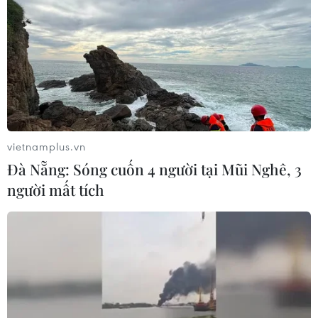
vietnamplus.vn
Đà Nẵng: Sóng cuốn 4 người tại Mũi Nghê, 3
người mất tích
'Kết quả bầu cử cho thấy sự phản đối của
cử tri với Tổng thống Trump'
08/11/2018 01:47