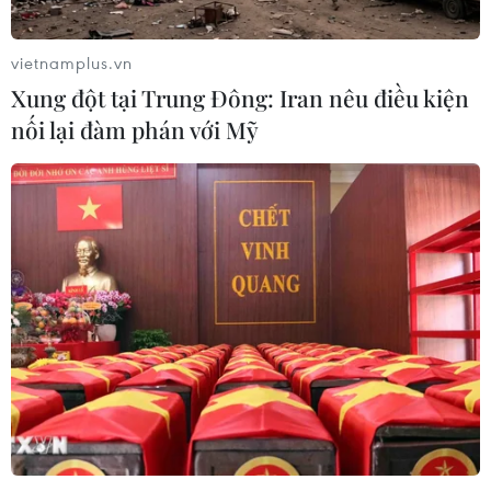
nhiều mặt hàng nông sản, thực phẩm thế mạnh của Việt
Nam.
vietnamplus.vn
Xung đột tại Trung Đông: Iran nêu điều kiện
nối lại đàm phán với Mỹ
EVFTA: Gia tăng các biện pháp hỗ trợ
doanh nghiệp phòng vệ thương mại