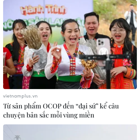
vietnamplus.vn
Từ sản phẩm OCOP đến “đại sứ” kể câu
chuyện bản sắc mỗi vùng miền