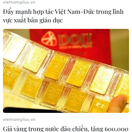
vietnamplus.vn
Đẩy mạnh hợp tác Việt Nam-Đức trong lĩnh
vực xuất bản giáo dục
#COVID-19
#Thị trường Halal
#Các nước Hồi giáo
#Kinh tế Việt Nam
#Cộng đồng người Hồi giáo
Theo dõi VietnamPlus
vietnamplus.vn
Giá vàng trong nước đảo chiều, tăng 600.000