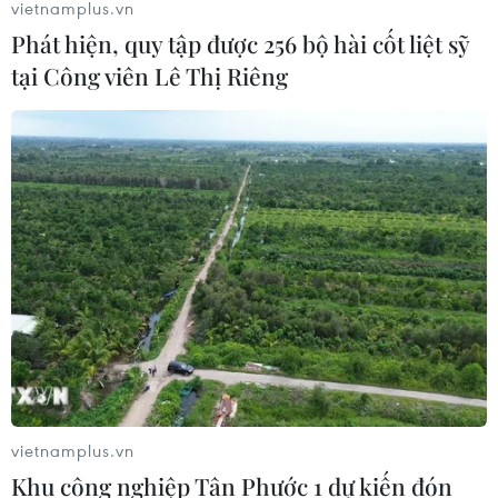
vietnamplus.vn
24/04/2020 10:54
Phát hiện, quy tập được 256 bộ hài cốt liệt sỹ
Khi Hiệp định EVFTA có hiệu lực, thương mại hàng hóa
tại Công viên Lê Thị Riêng
giữa Việt Nam và các nước thuộc Liên minh châu Âu
(EU) sẽ gia tăng khiến số lượng vụ việc phòng vệ
thương mại cũng sẽ nhiều hơn.
vietnamplus.vn
Khu công nghiệp Tân Phước 1 dự kiến đón