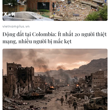
vietnamplus.vn
Động đất tại Colombia: Ít nhất 20 người thiệt
mạng, nhiều người bị mắc kẹt
Hỗ trợ xúc tiến xuất khẩu trực tuyến
nông, thủy sản sang Trung Quốc
22/04/2020 10:36
35 doanh nghiệp Việt Nam đã giới thiệu, quảng bá tới
các nhà nhập khẩu Trung Quốc tại hội nghị trực tuyến