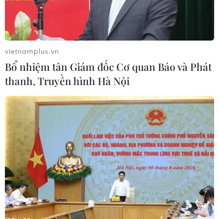
toàn cầu.
vietnamplus.vn
Bổ nhiệm tân Giám đốc Cơ quan Báo và Phát
thanh, Truyền hình Hà Nội
Người dân theo đạo Hồi tham quan, mua sắm tại cửa hàng
thực phẩm tiện lợi đạt chuẩn Halal ở Thành phố Hồ Chí Minh.
(Ảnh: Mỹ Phương/TTXVN)