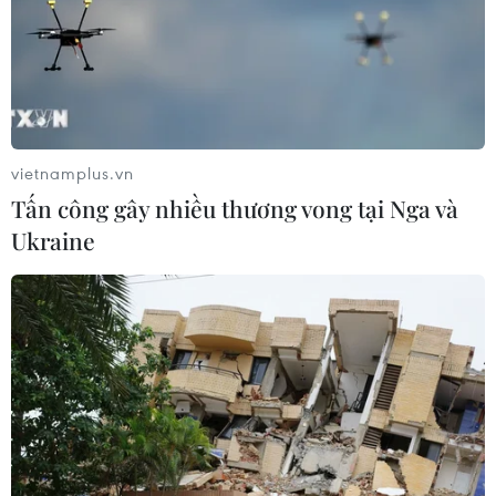
vietnamplus.vn
Tấn công gây nhiều thương vong tại Nga và
Khuyến cáo doanh nghiệp thận trọng khi
Ukraine
giao dịch với đối tác châu Phi
20/04/2020 09:22
Do năng lực tài chính có hạn nên nhà nhập khẩu châu
Phi thường đề nghị mua hàng trả chậm, hình thức CIF
(giao hàng tại cảng đến) và không mở thư tín dụng L/C
do chi phí cao.