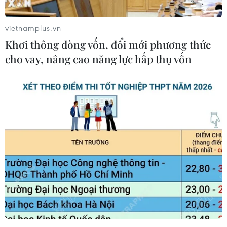
Những biến động của chuỗi cung ứng toàn cầu
sau đại dịch COVID-19 vừa là thách thức nhưng
vietnamplus.vn
cũng là cơ hội tốt để các doanh nghiệp Việt Nam
Khơi thông dòng vốn, đổi mới phương thức
tiếp cận và tham gia sâu hơn vào thị trường
cho vay, nâng cao năng lực hấp thụ vốn
cung cấp sản phẩm cho các nước Hồi giáo.
Đây là nhận định của các chuyên gia tại Hội
thảo “Tìm kiếm thị trường mới dưới tác động
của COVID 19” do Trung tâm Xúc tiến Thương
mại và Đầu tư Thành phố Hồ Chí Minh (ITPC)
phối hợp cùng Trung tâm Halal Việt Nam (VHC)
tổ chức ngày 28/4 thông qua hình thức phòng
họp trực tuyến.
Bà Cao Thị Phi Vân, Phó Giám đốc ITPC, cho biết
trong thập kỷ trước (2010-2019) nền kinh tế
toàn cầu nói chung và kinh tế Việt Nam nói