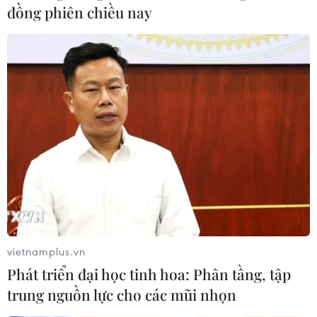
đồng phiên chiều nay
TIN LIÊN QUAN
Nhiều cơ hội xuất khẩu hàng Việt Nam
vietnamplus.vn
sang thị trường Malaysia
Phát triển đại học tinh hoa: Phân tầng, tập
trung nguồn lực cho các mũi nhọn
22/05/2019 08:56