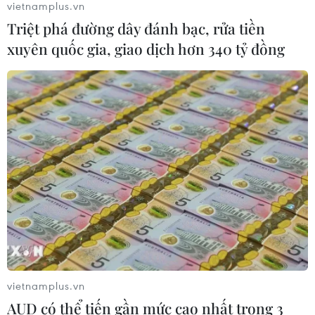
vietnamplus.vn
Phát triển nông nghiệp của
Triệt phá đường dây đánh bạc, rửa tiền
Indonesia mở ra tiềm năng hợp tác
xuyên quốc gia, giao dịch hơn 340 tỷ đồng
với Việt Nam
10/08/2026 11:11
Chuyên gia đề xuất mô hình ba lớp
phát triển ngành bán dẫn Việt Nam
10/08/2026 10:56
Xuất khẩu hồ tiêu tăng trưởng tích
cực, ngành gia vị tập trung nâng cao
giá trị
10/08/2026 10:48
vietnamplus.vn
AUD có thể tiến gần mức cao nhất trong 3