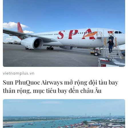
"Cú hích" thúc đẩy mô hình phát triển
kinh tế rộng khắp hậu đại dịch
20/04/2020 05:28
Theo chuyên gia của ADB, mô hình kinh tế của Việt Nam
trong tương lai phải là nền kinh tế có năng lực phản
ứng nhanh, chống chọi được với các cú sốc về kinh tế,
tài chính, dịch bệnh, thiên tai.
vietnamplus.vn
Sun PhuQuoc Airways mở rộng đội tàu bay
thân rộng, mục tiêu bay đến châu Âu