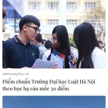
Để hướng tới mục tiêu đưa kim ngạch thương mại song
phương Việt Nam-Malaysia đạt 15 tỷ USD vào năm
2020, hai nước cần tăng cường các hoạt động xúc tiến
thương mại, giới thiệu các sản phẩm thế mạnh.
vietnamplus.vn
Điểm chuẩn Trường Đại học Luật Hà Nội
theo học bạ cán mốc 30 điểm