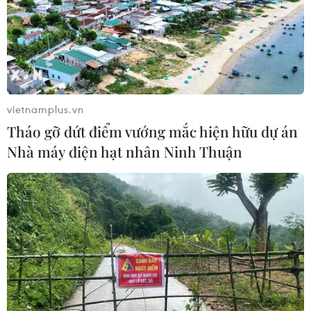
01/08/2026 07:05
Bộ Y tế : Trên 22% người trưởng
thành thiếu vận động thể lực
31/07/2026 04:10
vietnamplus.vn
Tháo gỡ dứt điểm vướng mắc hiện hữu dự án
Nhà máy điện hạt nhân Ninh Thuận
TP Hồ Chí Minh đồng hành để trẻ
mắc bệnh hiểm nghèo không lỡ cơ
hội học tập và điều trị
30/07/2026 13:53
Bé trai 7 tuổi được ghép thận xuyên
Việt từ người hiến chết não
30/07/2026 12:52