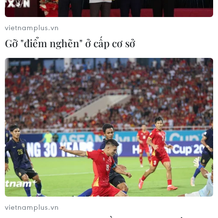
vietnamplus.vn
Gỡ "điểm nghẽn" ở cấp cơ sở
Ứng dụng CNTT để nâng cao năng lực,
chất lượng khám chữa bệnh
31/01/2017 05:07
Theo Cục trưởng Công nghệ thông tin, đến nay có 100%
bệnh viện tuyến Trung ương, 68% bệnh viện tuyến tỉnh
và 61% bệnh viện tuyến huyện đã triển khai phần mềm
quản lý bệnh viện.
vietnamplus.vn