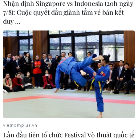
Nhận định Singapore vs Indonesia (20h ngày
Không được thu thêm tiền của người
7/8): Cuộc quyết đấu giành tấm vé bán kết
bệnh BHYT nếu không khám theo
duy …
yêu cầu
05/08/2026 02:26
Bác sỹ vượt biển giữa đêm cứu
thuyền viên người Nga nghi bị đột
quỵ
04/08/2026 13:21
Tháo gỡ "điểm nghẽn" dữ liệu: Bộ Y
tế tăng tốc chuyển đổi số toàn diện
04/08/2026 08:08
vietnamplus.vn
Lần đầu tiên tổ chức Festival Võ thuật quốc tế