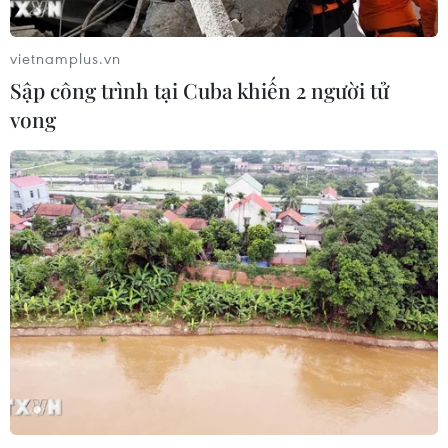
vietnamplus.vn
Xem thêm
Sập công trình tại Cuba khiến 2 người tử
vong
CƠ QUAN CHỦ QUẢN: THÔNG TẤN XÃ VIỆT NAM
Tổng Biên tập: TRẦN TIẾN DUẨN
Phó Tổng Biên tập: NGUYỄN THỊ TÁM, KHÚC THANH
THỦY
Sở hữu trí tuệ
Quy định sử dụng
RSS
Hỗ trợ
Ngôn ngữ
TTXVN