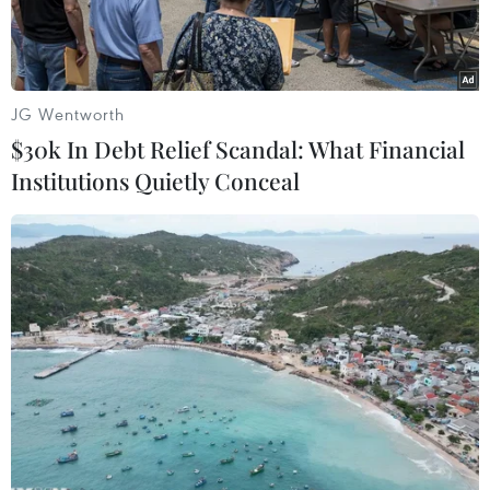
JG Wentworth
$30k In Debt Relief Scandal: What Financial
Institutions Quietly Conceal
Khám siêu âm cho bệnh nhân theo quy trình dự án Xây dựng
mô hình khám chữa bệnh và quản lý bệnh án điện tử. (Ảnh: Vũ
Sinh/TTXVN)
Ngày 30/6, Bộ Y tế chính thức yêu cầu các bệnh
viện khẩn trương triển khai bệnh án điện tử
(EMR).