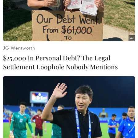
vì chữ bác sỹ... quá xấu
21/08/2016 03:17
Người nhà một bệnh nhân cho biết trước đây nhìn đơn
thuốc, chị rất sợ vì chữ bác sỹ khó đọc, nhưng hiện nay,
đơn thuốc được in rất rõ ràng.
JG Wentworth
$25,000 In Personal Debt? The Legal
Settlement Loophole Nobody Mentions