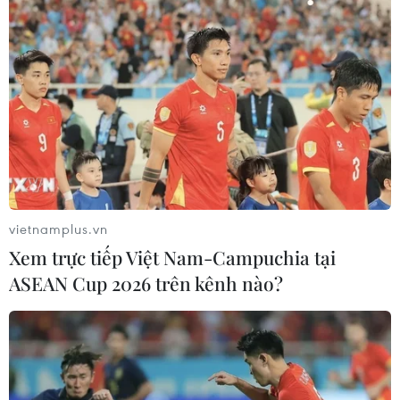
phí khám chữa bệnh bảo hiểm y tế
02/08/2026 10:10
Điều trị hiệu quả ca ung thư phổi
mang đồng thời hai đột biến gen
hiếm gặp
02/08/2026 05:58
vietnamplus.vn
Giao chỉ tiêu bao phủ bảo hiểm y tế
Xem trực tiếp Việt Nam-Campuchia tại
toàn quốc đạt 100% vào năm 2030
ASEAN Cup 2026 trên kênh nào?
02/08/2026 04:54
Tạo đột phá từ y tế cơ sở đến phát
triển nguồn nhân lực