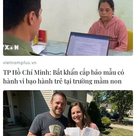
Hội thảo Quốc gia về Chính phủ Điện tử 2015 sẽ đưa
vào thảo luận chủ đề chính: “Chính phủ Điện tử, Y tế
Điện tử và Giao thông Thông minh.”
vietnamplus.vn
TP Hồ Chí Minh: Bắt khẩn cấp bảo mẫu có
hành vi bạo hành trẻ tại trường mầm non
Giảm bớt nỗi lo không đọc được đơn thuốc