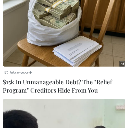
TIN LIÊN QUAN
JG Wentworth
$15k In Unmanageable Debt? The "Relief
Program" Creditors Hide From You
Hội thảo Quốc gia Chính phủ điện tử 2015
thảo luận 3 chủ đề chính
21/07/2015 14:31