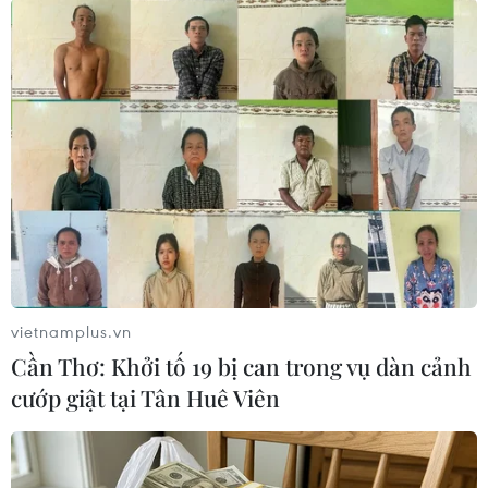
#Tin tức hot
#Tin tức an ninh
#Tin tức hot
#An ninh
#An ninh Nghệ An
#Thời sự
#Thời sự hôm nay
#Bản tin thời sự
#Tội phạm
#Truy nã
#Tội phạm hình sự
#Hình sự
#Công an
#Vụ án
#Phạm pháp
#Pháp luật
#Pháp đình
#Xã hội
#An ninh xã hội
#Chính trị
#VietnamPlus
#Vietnam
#Plus
vietnamplus.vn
Theo dõi VietnamPlus
Cần Thơ: Khởi tố 19 bị can trong vụ dàn cảnh
cướp giật tại Tân Huê Viên