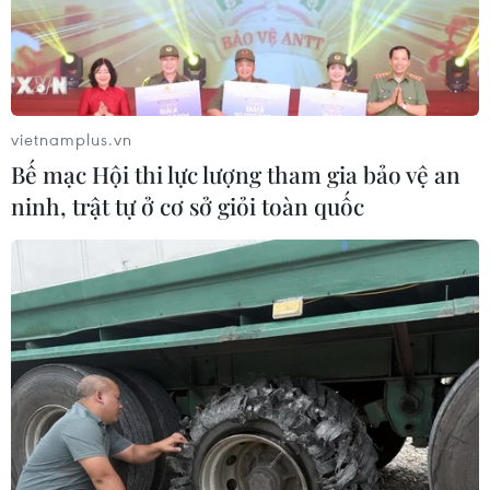
vietnamplus.vn
Bế mạc Hội thi lực lượng tham gia bảo vệ an
TIN CÙNG CHUYÊN MỤC
ninh, trật tự ở cơ sở giỏi toàn quốc
Cuộc tìm kiếm và vá lại những 'trái
tim lỗi '
07/08/2026 04:03
Hà Nội cảnh báo về việc sử dụng tế
bào gốc trong khám chữa bệnh, làm
đẹp
07/08/2026 03:03